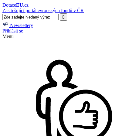
Dotace
EU
.cz
Zastřešující portál evropských fondů v ČR
Newslettery
Přihlásit se
Menu