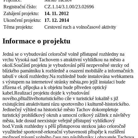
Registrační číslo:
CZ.1.14/3.1.00/23.02696
Zahájení projektu:
14. 11. 2012
Ukončení projektu:
17. 12. 2014
Téma projektu:
Cestovní ruch a volnočasové aktivity
Informace o projektu
Jedná se o vybudování celoročně volně přístupné rozhledny na
vrchu Vysoká nad Tachovem s atraktivní vyhlídkou na město a
okolí.Součástí projektu je vybudování pěší nezpevněné stezky od
blízkého památníku k rozhledně a osazení mobiliáře a informačních
tabulí v okolí rozhledny.Na rozhledně bude instalována webkamera
s výstupem na internetové stránky města,pro jejíž instalaci bude
zřízena el. přípojka a k objektu bude přiveden optický
kabel.Realizací projektu dojde k vybudování
nového,přitažlivéhoturistického cíle v turistické lokalitě s již
existujícími atraktivitami rázu sportovního i kulturně-historického.
Jedinečný výhled na historické město Tachov dokompletuje
turistický prohlídkový okruh a umocní celkový zážitek z návštěvy
města, kde dosud neexistuje veřejně přístupný vyhlídkový
bod.Vznik rozhledny s pěší přístupovou stezkou jako celoročně
využitelné sportovně-rekreační vybavenosti přispěje k rozšíření
možností trávení volného času pro návštěvníky i obyvatele Tachova