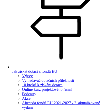
Jak získat dotaci z fondů EU
Výzvy
Vyhledávač dotačních příležitostí
10 kroků k získání dotace
Online kurz projektového řízení
Podcasty
Akce
Abeceda fondů EU 2021-2027 - 2. aktualizované
vydání