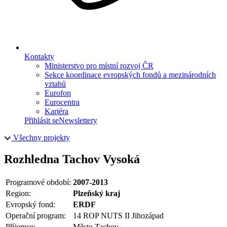
Kontakty
Ministerstvo pro místní rozvoj ČR
Sekce koordinace evropských fondů a mezinárodních
vztahů
Eurofon
Eurocentra
Kariéra
Přihlásit se
Newslettery
Všechny projekty
Rozhledna Tachov Vysoká
Programové období:
2007-2013
Region:
Plzeňský kraj
Evropský fond:
ERDF
Operační program:
14 ROP NUTS II Jihozápad
Příjemce:
Město Tachov