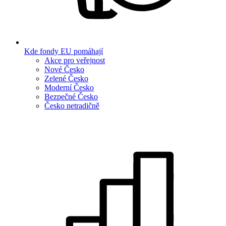
Kde fondy EU pomáhají
Akce pro veřejnost
Nové Česko
Zelené Česko
Moderní Česko
Bezpečné Česko
Česko netradičně