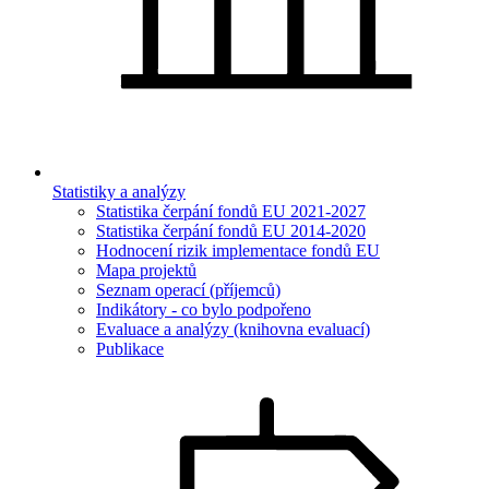
Statistiky a analýzy
Statistika čerpání fondů EU 2021-2027
Statistika čerpání fondů EU 2014-2020
Hodnocení rizik implementace fondů EU
Mapa projektů
Seznam operací (příjemců)
Indikátory - co bylo podpořeno
Evaluace a analýzy (knihovna evaluací)
Publikace