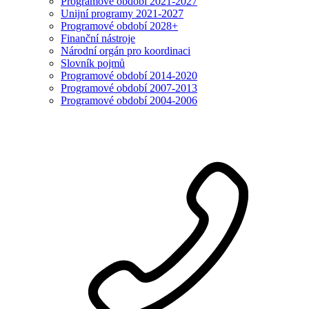
Programové období 2021-2027
Unijní programy 2021-2027
Programové období 2028+
Finanční nástroje
Národní orgán pro koordinaci
Slovník pojmů
Programové období 2014-2020
Programové období 2007-2013
Programové období 2004-2006