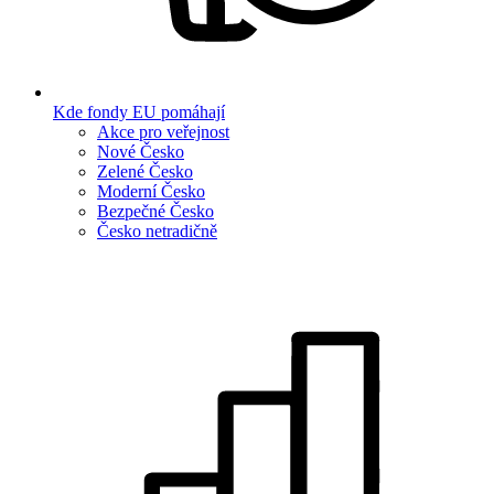
Kde fondy EU pomáhají
Akce pro veřejnost
Nové Česko
Zelené Česko
Moderní Česko
Bezpečné Česko
Česko netradičně