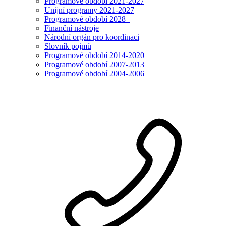
Programové období 2021-2027
Unijní programy 2021-2027
Programové období 2028+
Finanční nástroje
Národní orgán pro koordinaci
Slovník pojmů
Programové období 2014-2020
Programové období 2007-2013
Programové období 2004-2006