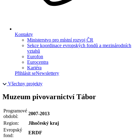
Kontakty
Ministerstvo pro místní rozvoj ČR
Sekce koordinace evropských fondů a mezinárodních
vztahů
Eurofon
Eurocentra
Kariéra
Přihlásit se
Newslettery
Všechny projekty
Muzeum pivovarnictví Tábor
Programové
2007-2013
období:
Region:
Jihočeský kraj
Evropský
ERDF
fond: