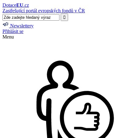
Dotace
EU
.cz
Zastřešující portál evropských fondů v ČR
Newslettery
Přihlásit se
Menu