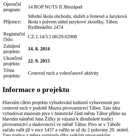
Operační
14 ROP NUTS II Jihozápad
program:
Střední škola obchodu, služeb a řemesel a Jazyková
Příjemce:
škola s právem státní jazykové zkoušky, Tábor,
Bydlinského 2474
Registrační
CZ.1.14/3.1.00/29.02908
číslo:
Zahájení
14. 8. 2014
projektu:
Ukončení
22. 9. 2015
projektu:
Téma
Cestovní ruch a volnočasové aktivity
projektu:
Informace o projektu
Hlavním cílem projektu vybudování kulturní vybavenosti pro
cestovní ruch v podobě Muzea pivovarnictví Tábor. Tato idea
vybudovat muzeum piva v historické části města Tábor přímo na
hlavním náměstí Jana Žižky je vázaná k dlouholeté tradici
pivovarnictví a sladovnictví ve městě Tábor. Pivo se v Táboře
začalo vařit již v roce 1437 a vařilo se až do 2 poloviny 20. století.
Tato tradice z města vymizela díky velkým pivovarským