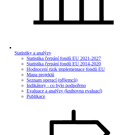
Statistiky a analýzy
Statistika čerpání fondů EU 2021-2027
Statistika čerpání fondů EU 2014-2020
Hodnocení rizik implementace fondů EU
Mapa projektů
Seznam operací (příjemců)
Indikátory - co bylo podpořeno
Evaluace a analýzy (knihovna evaluací)
Publikace