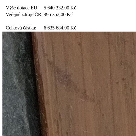
Výše dotace EU:
5 640 332,00
Kč
Veřejné zdroje ČR:
995 352,00
Kč
Celková částka:
6 635 684,00
Kč