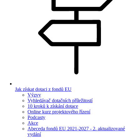
Jak získat dotaci z fondů EU
Výzvy
Vyhledávač dotačních příležitostí
10 kroků k získání dotace
Online kurz projektového řízení
Podcasty
Akce
Abeceda fondů EU 2021-2027 - 2. aktualizované
vydání