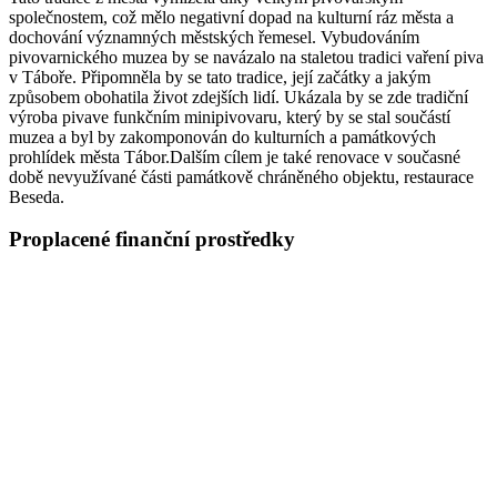
společnostem, což mělo negativní dopad na kulturní ráz města a
dochování významných městských řemesel. Vybudováním
pivovarnického muzea by se navázalo na staletou tradici vaření piva
v Táboře. Připomněla by se tato tradice, její začátky a jakým
způsobem obohatila život zdejších lidí. Ukázala by se zde tradiční
výroba pivave funkčním minipivovaru, který by se stal součástí
muzea a byl by zakomponován do kulturních a památkových
prohlídek města Tábor.Dalším cílem je také renovace v současné
době nevyužívané části památkově chráněného objektu, restaurace
Beseda.
Proplacené finanční prostředky