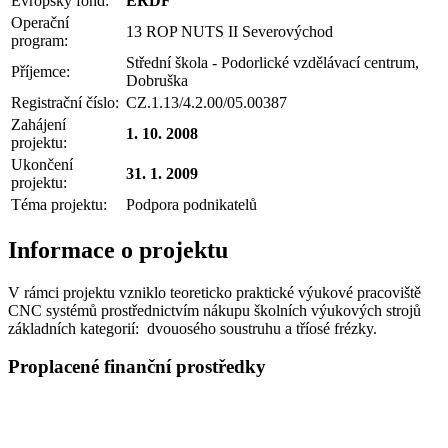
Evropský fond:
ERDF
Operační
13 ROP NUTS II Severovýchod
program:
Střední škola - Podorlické vzdělávací centrum,
Příjemce:
Dobruška
Registrační číslo:
CZ.1.13/4.2.00/05.00387
Zahájení
1. 10. 2008
projektu:
Ukončení
31. 1. 2009
projektu:
Téma projektu:
Podpora podnikatelů
Informace o projektu
V rámci projektu vzniklo teoreticko praktické výukové pracoviště
CNC systémů prostřednictvím nákupu školních výukových strojů
základních kategorií: dvouosého soustruhu a tříosé frézky.
Proplacené finanční prostředky