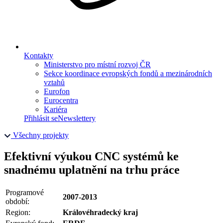
Kontakty
Ministerstvo pro místní rozvoj ČR
Sekce koordinace evropských fondů a mezinárodních
vztahů
Eurofon
Eurocentra
Kariéra
Přihlásit se
Newslettery
Všechny projekty
Efektivní výukou CNC systémů ke
snadnému uplatnění na trhu práce
Programové
2007-2013
období:
Region:
Královéhradecký kraj