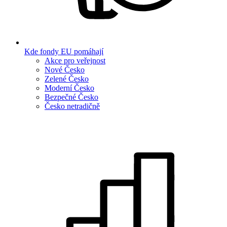
Kde fondy EU pomáhají
Akce pro veřejnost
Nové Česko
Zelené Česko
Moderní Česko
Bezpečné Česko
Česko netradičně