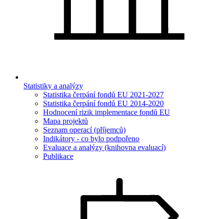
Statistiky a analýzy
Statistika čerpání fondů EU 2021-2027
Statistika čerpání fondů EU 2014-2020
Hodnocení rizik implementace fondů EU
Mapa projektů
Seznam operací (příjemců)
Indikátory - co bylo podpořeno
Evaluace a analýzy (knihovna evaluací)
Publikace