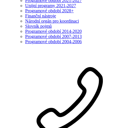
Programové období 2021-2027
Unijní programy 2021-2027
Programové období 2028+
Finanční nástroje
Národní orgán pro koordinaci
Slovník pojmů
Programové období 2014-2020
Programové období 2007-2013
Programové období 2004-2006