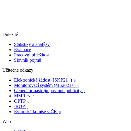
Důležité
Statistiky a analýzy
Evaluace
Pracovní příležitosti
Slovník pojmů
Užitečné odkazy
Elektronická žádost (ISKP21+)

Monitorovací systém (MS2021+)

Generátor nástrojů povinné publicity

MMR.cz

OPTP

IROP

Evropská komise v ČR

Web