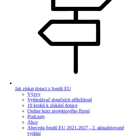
Jak získat dotaci z fondů EU
Výzvy
Vyhledávač dotačních příležitostí
10 kroků k získání dotace
Online kurz projektového řízení
Podcasty
Akce
Abeceda fondů EU 2021-2027 - 2. aktualizované
vydání