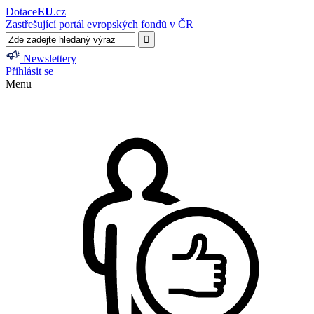
Dotace
EU
.cz
Zastřešující portál evropských fondů v ČR
Newslettery
Přihlásit se
Menu