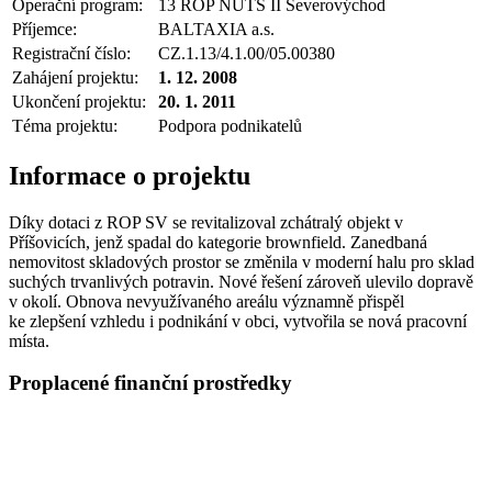
Operační program:
13 ROP NUTS II Severovýchod
Příjemce:
BALTAXIA a.s.
Registrační číslo:
CZ.1.13/4.1.00/05.00380
Zahájení projektu:
1. 12. 2008
Ukončení projektu:
20. 1. 2011
Téma projektu:
Podpora podnikatelů
Informace o projektu
Díky dotaci z ROP SV se revitalizoval zchátralý objekt v
Příšovicích, jenž spadal do kategorie brownfield. Zanedbaná
nemovitost skladových prostor se změnila v moderní halu pro sklad
suchých trvanlivých potravin. Nové řešení zároveň ulevilo dopravě
v okolí. Obnova nevyužívaného areálu významně přispěl
ke zlepšení vzhledu i podnikání v obci, vytvořila se nová pracovní
místa.
Proplacené finanční prostředky