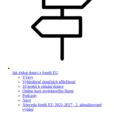
Jak získat dotaci z fondů EU
Výzvy
Vyhledávač dotačních příležitostí
10 kroků k získání dotace
Online kurz projektového řízení
Podcasty
Akce
Abeceda fondů EU 2021-2027 - 2. aktualizované
vydání