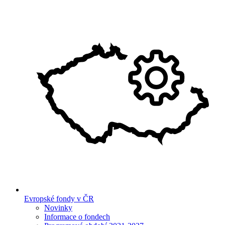
Evropské fondy v ČR
Novinky
Informace o fondech