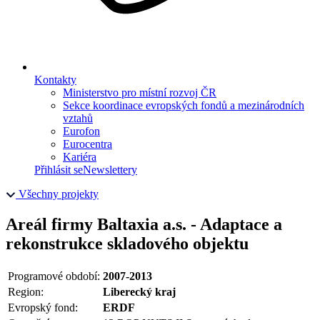
Kontakty
Ministerstvo pro místní rozvoj ČR
Sekce koordinace evropských fondů a mezinárodních
vztahů
Eurofon
Eurocentra
Kariéra
Přihlásit se
Newslettery
Všechny projekty
Areál firmy Baltaxia a.s. - Adaptace a
rekonstrukce skladového objektu
Programové období:
2007-2013
Region:
Liberecký kraj
Evropský fond:
ERDF