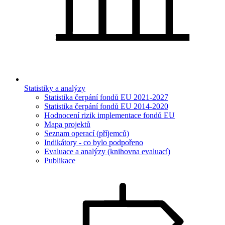
Statistiky a analýzy
Statistika čerpání fondů EU 2021-2027
Statistika čerpání fondů EU 2014-2020
Hodnocení rizik implementace fondů EU
Mapa projektů
Seznam operací (příjemců)
Indikátory - co bylo podpořeno
Evaluace a analýzy (knihovna evaluací)
Publikace