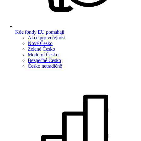
Kde fondy EU pomáhají
Akce pro veřejnost
Nové Česko
Zelené Česko
Moderní Česko
Bezpečné Česko
Česko netradičně