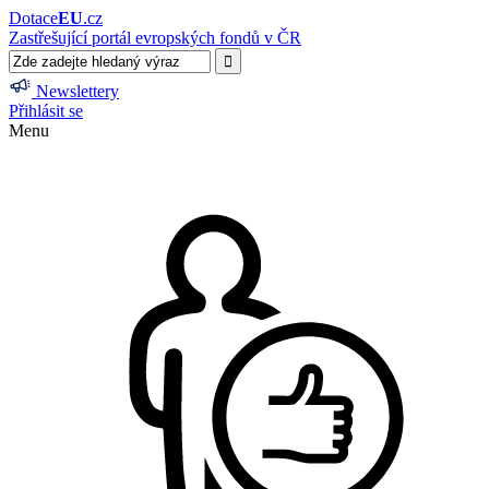
Dotace
EU
.cz
Zastřešující portál evropských fondů v ČR
Newslettery
Přihlásit se
Menu