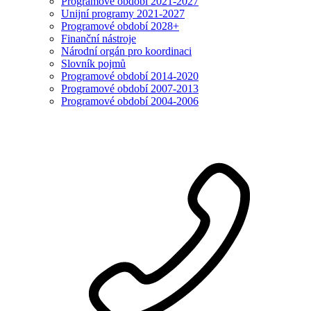
Programové období 2021-2027
Unijní programy 2021-2027
Programové období 2028+
Finanční nástroje
Národní orgán pro koordinaci
Slovník pojmů
Programové období 2014-2020
Programové období 2007-2013
Programové období 2004-2006