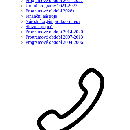
Programové období 2021-2027
Unijní programy 2021-2027
Programové období 2028+
Finanční nástroje
Národní orgán pro koordinaci
Slovník pojmů
Programové období 2014-2020
Programové období 2007-2013
Programové období 2004-2006