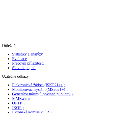
Důležité
Statistiky a analýzy
Evaluace
Pracovní příležitosti
Slovník pojmů
Užitečné odkazy
Elektronická žádost (ISKP21+)

Monitorovací systém (MS2021+)

Generátor nástrojů povinné publicity

MMR.cz

OPTP

IROP

Evropská komise v ČR
