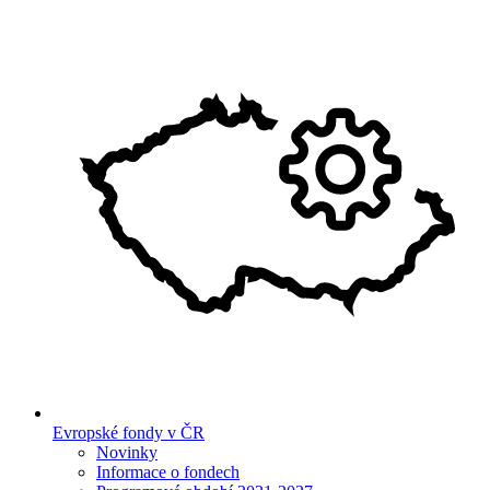
Evropské fondy v ČR
Novinky
Informace o fondech