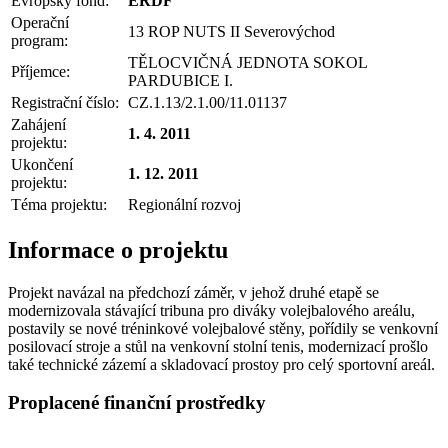
Evropský fond:
ERDF
Operační
13 ROP NUTS II Severovýchod
program:
TĚLOCVIČNÁ JEDNOTA SOKOL
Příjemce:
PARDUBICE I.
Registrační číslo:
CZ.1.13/2.1.00/11.01137
Zahájení
1. 4. 2011
projektu:
Ukončení
1. 12. 2011
projektu:
Téma projektu:
Regionální rozvoj
Informace o projektu
Projekt navázal na předchozí záměr, v jehož druhé etapě se
modernizovala stávající tribuna pro diváky volejbalového areálu,
postavily se nové tréninkové volejbalové stěny, pořídily se venkovní
posilovací stroje a stůl na venkovní stolní tenis, modernizací prošlo
také technické zázemí a skladovací prostoy pro celý sportovní areál.
Proplacené finanční prostředky