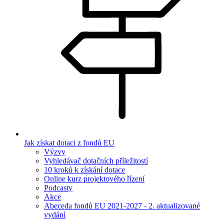
Jak získat dotaci z fondů EU
Výzvy
Vyhledávač dotačních příležitostí
10 kroků k získání dotace
Online kurz projektového řízení
Podcasty
Akce
Abeceda fondů EU 2021-2027 - 2. aktualizované
vydání