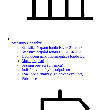
Statistiky a analýzy
Statistika čerpání fondů EU 2021-2027
Statistika čerpání fondů EU 2014-2020
Hodnocení rizik implementace fondů EU
Mapa projektů
Seznam operací (příjemců)
Indikátory - co bylo podpořeno
Evaluace a analýzy (knihovna evaluací)
Publikace