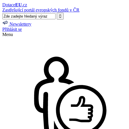
Dotace
EU
.cz
Zastřešující portál evropských fondů v ČR
Newslettery
Přihlásit se
Menu