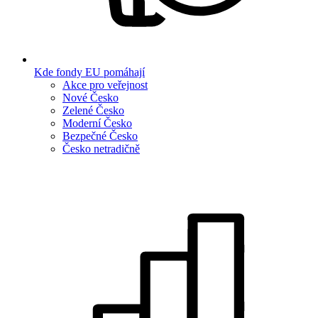
Kde fondy EU pomáhají
Akce pro veřejnost
Nové Česko
Zelené Česko
Moderní Česko
Bezpečné Česko
Česko netradičně