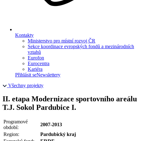
Kontakty
Ministerstvo pro místní rozvoj ČR
Sekce koordinace evropských fondů a mezinárodních
vztahů
Eurofon
Eurocentra
Kariéra
Přihlásit se
Newslettery
Všechny projekty
II. etapa Modernizace sportovního areálu
T.J. Sokol Pardubice I.
Programové
2007-2013
období:
Region:
Pardubický kraj