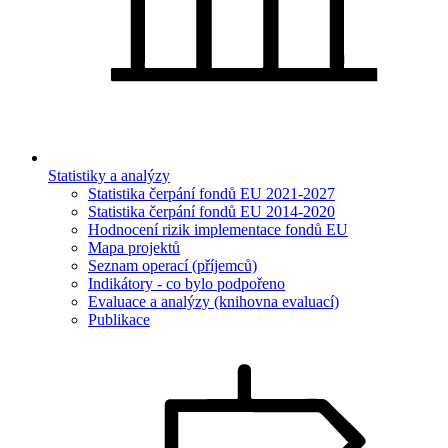
Statistiky a analýzy
Statistika čerpání fondů EU 2021-2027
Statistika čerpání fondů EU 2014-2020
Hodnocení rizik implementace fondů EU
Mapa projektů
Seznam operací (příjemců)
Indikátory - co bylo podpořeno
Evaluace a analýzy (knihovna evaluací)
Publikace