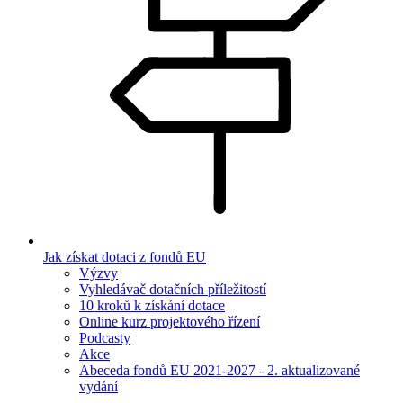
Jak získat dotaci z fondů EU
Výzvy
Vyhledávač dotačních příležitostí
10 kroků k získání dotace
Online kurz projektového řízení
Podcasty
Akce
Abeceda fondů EU 2021-2027 - 2. aktualizované
vydání