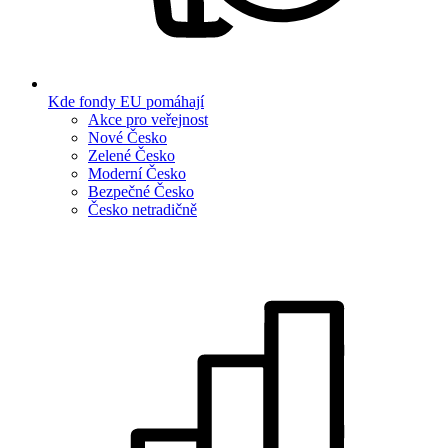
Kde fondy EU pomáhají
Akce pro veřejnost
Nové Česko
Zelené Česko
Moderní Česko
Bezpečné Česko
Česko netradičně