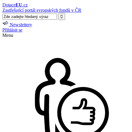
Dotace
EU
.cz
Zastřešující portál evropských fondů v ČR
Newslettery
Přihlásit se
Menu