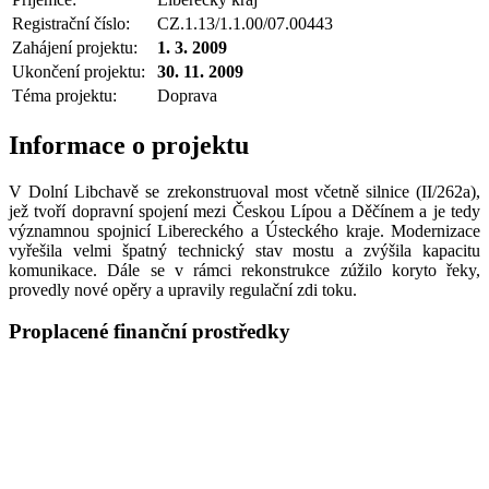
Registrační číslo:
CZ.1.13/1.1.00/07.00443
Zahájení projektu:
1. 3. 2009
Ukončení projektu:
30. 11. 2009
Téma projektu:
Doprava
Informace o projektu
V Dolní Libchavě se zrekonstruoval most včetně silnice (II/262a),
jež tvoří dopravní spojení mezi Českou Lípou a Děčínem a je tedy
významnou spojnicí Libereckého a Ústeckého kraje. Modernizace
vyřešila velmi špatný technický stav mostu a zvýšila kapacitu
komunikace. Dále se v rámci rekonstrukce zúžilo koryto řeky,
provedly nové opěry a upravily regulační zdi toku.
Proplacené finanční prostředky