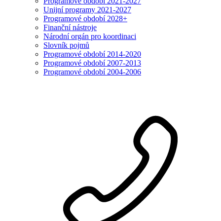
Programové období 2021-2027
Unijní programy 2021-2027
Programové období 2028+
Finanční nástroje
Národní orgán pro koordinaci
Slovník pojmů
Programové období 2014-2020
Programové období 2007-2013
Programové období 2004-2006