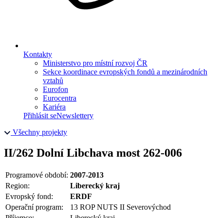
Kontakty
Ministerstvo pro místní rozvoj ČR
Sekce koordinace evropských fondů a mezinárodních
vztahů
Eurofon
Eurocentra
Kariéra
Přihlásit se
Newslettery
Všechny projekty
II/262 Dolní Libchava most 262-006
Programové období:
2007-2013
Region:
Liberecký kraj
Evropský fond:
ERDF
Operační program:
13 ROP NUTS II Severovýchod
Příjemce:
Liberecký kraj