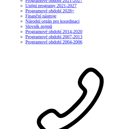
Programové období 2021-2027
Unijní programy 2021-2027
Programové období 2028+
Finanční nástroje
Národní orgán pro koordinaci
Slovník pojmů
Programové období 2014-2020
Programové období 2007-2013
Programové období 2004-2006