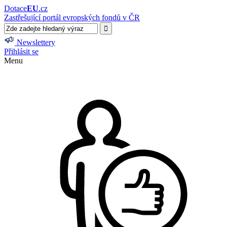
Dotace
EU
.cz
Zastřešující portál evropských fondů v ČR
Newslettery
Přihlásit se
Menu