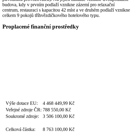
budova, kdy v prvním podlaží vznikne zázemí pro relaxační
centrum, restauraci s kapacitou 42 míst a ve druhém podlaží vznikne
celkem 9 pokojů tříhvězdičkového hotelového typu.
Proplacené finanční prostředky
Výše dotace EU:
4 468 449,99
Kč
Veřejné zdroje ČR:
788 550,00
Kč
Soukromé zdroje:
3 506 100,00
Kč
Celková částka:
8 763 100,00
Kč