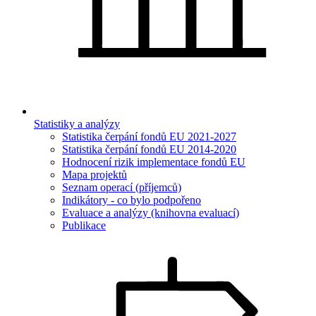
Statistiky a analýzy
Statistika čerpání fondů EU 2021-2027
Statistika čerpání fondů EU 2014-2020
Hodnocení rizik implementace fondů EU
Mapa projektů
Seznam operací (příjemců)
Indikátory - co bylo podpořeno
Evaluace a analýzy (knihovna evaluací)
Publikace