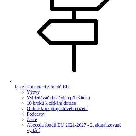
Jak získat dotaci z fondů EU
Výzvy
Vyhledávač dotačních příležitostí
10 kroků k získání dotace
Online kurz projektového řízení
Podcasty
Akce
Abeceda fondů EU 2021-2027 - 2. aktualizované
vydání