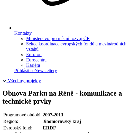
Kontakty
Ministerstvo pro místní rozvoj ČR
Sekce koordinace evropských fondů a mezinárodních
vztahů
Eurofon
Eurocentra
Kariéra
Přihlásit se
Newslettery
Všechny projekty
Obnova Parku na Réně - komunikace a
technické prvky
Programové období:
2007-2013
Region:
Jihomoravský kraj
Evropský fond:
ERDF