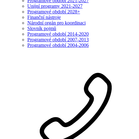
Programové období 2021-2027
Unijní programy 2021-2027
Programové období 2028+
Finanční nástroje
Národní orgán pro koordinaci
Slovník pojmů
Programové období 2014-2020
Programové období 2007-2013
Programové období 2004-2006