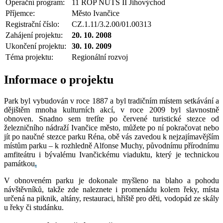
Operační program:
11 ROP NUTS II Jihovýchod
Příjemce:
Město Ivančice
Registrační číslo:
CZ.1.11/3.2.00/01.00313
Zahájení projektu:
20. 10. 2008
Ukončení projektu:
30. 10. 2009
Téma projektu:
Regionální rozvoj
Informace o projektu
Park byl vybudován v roce 1887 a byl tradičním místem setkávání a
dějištěm mnoha kulturních akcí, v roce 2009 byl slavnostně
obnoven. Snadno sem trefíte po červené turistické stezce od
železničního nádraží Ivančice město, můžete po ní pokračovat nebo
jít po naučné stezce parku Réna, obě vás zavedou k nejzajímavějším
místům parku – k rozhledně Alfonse Muchy, původnímu přírodnímu
amfiteátru i bývalému Ivančickému viaduktu, který je technickou
památkou
.
V obnoveném parku je dokonale myšleno na blaho a pohodu
návštěvníků, takže zde naleznete i promenádu kolem řeky, místa
určená na piknik, altány, restauraci, hřiště pro děti, vodopád ze skály
u řeky či studánku.