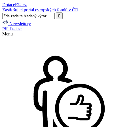
Dotace
EU
.cz
Zastřešující portál evropských fondů v ČR
Newslettery
Přihlásit se
Menu