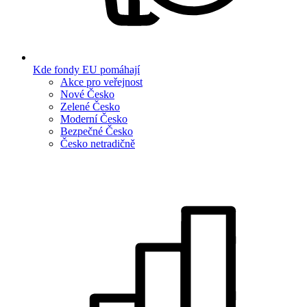
Kde fondy EU pomáhají
Akce pro veřejnost
Nové Česko
Zelené Česko
Moderní Česko
Bezpečné Česko
Česko netradičně