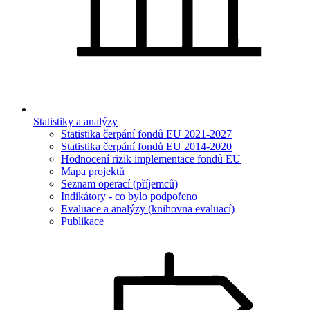
Statistiky a analýzy
Statistika čerpání fondů EU 2021-2027
Statistika čerpání fondů EU 2014-2020
Hodnocení rizik implementace fondů EU
Mapa projektů
Seznam operací (příjemců)
Indikátory - co bylo podpořeno
Evaluace a analýzy (knihovna evaluací)
Publikace