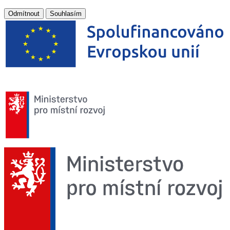
Odmítnout
Souhlasím