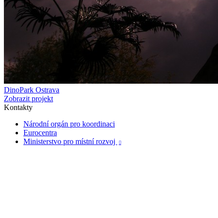
DinoPark Ostrava
Zobrazit projekt
Kontakty
Národní orgán pro koordinaci
Eurocentra
Ministerstvo pro místní rozvoj
