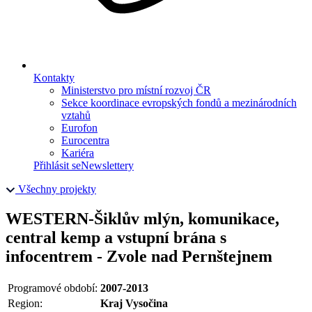
Kontakty
Ministerstvo pro místní rozvoj ČR
Sekce koordinace evropských fondů a mezinárodních
vztahů
Eurofon
Eurocentra
Kariéra
Přihlásit se
Newslettery
Všechny projekty
WESTERN-Šiklův mlýn, komunikace,
central kemp a vstupní brána s
infocentrem - Zvole nad Pernštejnem
Programové období:
2007-2013
Region:
Kraj Vysočina