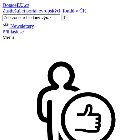
Dotace
EU
.cz
Zastřešující portál evropských fondů v ČR
Newslettery
Přihlásit se
Menu