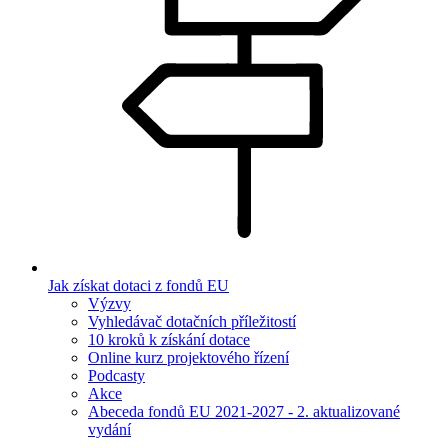
Jak získat dotaci z fondů EU
Výzvy
Vyhledávač dotačních příležitostí
10 kroků k získání dotace
Online kurz projektového řízení
Podcasty
Akce
Abeceda fondů EU 2021-2027 - 2. aktualizované
vydání