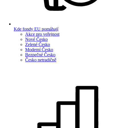
Kde fondy EU pomáhají
Akce pro veřejnost
Nové Česko
Zelené Česko
Moderní Česko
Bezpečné Česko
Česko netradičně