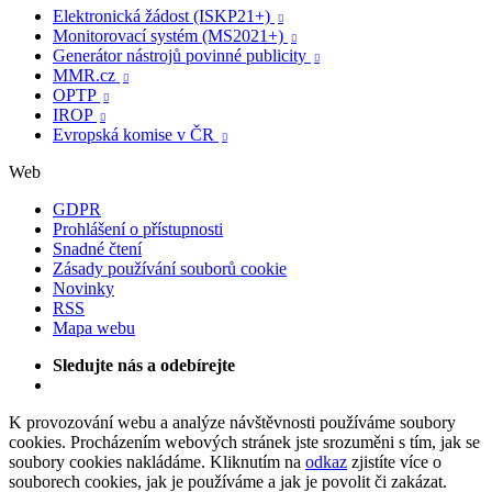
Elektronická žádost (ISKP21+)

Monitorovací systém (MS2021+)

Generátor nástrojů povinné publicity

MMR.cz

OPTP

IROP

Evropská komise v ČR

Web
GDPR
Prohlášení o přístupnosti
Snadné čtení
Zásady používání souborů cookie
Novinky
RSS
Mapa webu
Sledujte nás a odebírejte
K provozování webu a analýze návštěvnosti používáme soubory
cookies. Procházením webových stránek jste srozuměni s tím, jak se
soubory cookies nakládáme. Kliknutím na
odkaz
zjistíte více o
souborech cookies, jak je používáme a jak je povolit či zakázat.