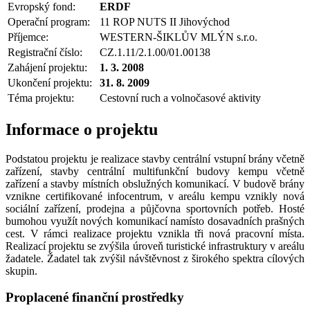
Evropský fond:
ERDF
Operační program:
11 ROP NUTS II Jihovýchod
Příjemce:
WESTERN-ŠIKLŮV MLÝN s.r.o.
Registrační číslo:
CZ.1.11/2.1.00/01.00138
Zahájení projektu:
1. 3. 2008
Ukončení projektu:
31. 8. 2009
Téma projektu:
Cestovní ruch a volnočasové aktivity
Informace o projektu
Podstatou projektu je realizace stavby centrální vstupní brány včetně
zařízení, stavby centrální multifunkční budovy kempu včetně
zařízení a stavby místních obslužných komunikací. V budově brány
vznikne certifikované infocentrum, v areálu kempu vznikly nová
sociální zařízení, prodejna a půjčovna sportovních potřeb. Hosté
bumohou využít nových komunikací namísto dosavadních prašných
cest. V rámci realizace projektu vznikla tři nová pracovní místa.
Realizací projektu se zvýšila úroveň turistické infrastruktury v areálu
žadatele. Žadatel tak zvýšil návštěvnost z širokého spektra cílových
skupin.
Proplacené finanční prostředky