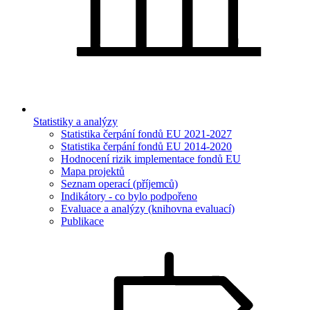
Statistiky a analýzy
Statistika čerpání fondů EU 2021-2027
Statistika čerpání fondů EU 2014-2020
Hodnocení rizik implementace fondů EU
Mapa projektů
Seznam operací (příjemců)
Indikátory - co bylo podpořeno
Evaluace a analýzy (knihovna evaluací)
Publikace