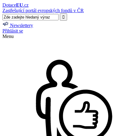
Dotace
EU
.cz
Zastřešující portál evropských fondů v ČR
Newslettery
Přihlásit se
Menu