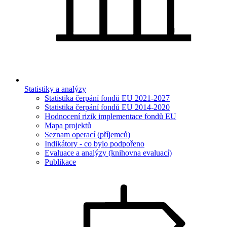
Statistiky a analýzy
Statistika čerpání fondů EU 2021-2027
Statistika čerpání fondů EU 2014-2020
Hodnocení rizik implementace fondů EU
Mapa projektů
Seznam operací (příjemců)
Indikátory - co bylo podpořeno
Evaluace a analýzy (knihovna evaluací)
Publikace