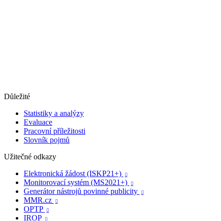
Důležité
Statistiky a analýzy
Evaluace
Pracovní příležitosti
Slovník pojmů
Užitečné odkazy
Elektronická žádost (ISKP21+)

Monitorovací systém (MS2021+)

Generátor nástrojů povinné publicity

MMR.cz

OPTP

IROP
