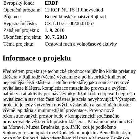
Evropský fond:
ERDF
Operační program:
11 ROP NUTS II Jihovýchod
Příjemce:
Benediktinské opatství Rajhrad
Registrační číslo:
CZ.1.11/2.1.00/06.01067
Zahájení projektu:
1. 9. 2010
Ukončení projektu:
30. 7. 2013
Téma projektu:
Cestovní ruch a volnočasové aktivity
Informace o projektu
Předmětem projektu je technické zhodnocení jižního křídla prelatury
kláštera v Rajhradě (včetně významné a po historické knihovně
nejcennější částí kláštera - letního refektáře) jako součást celkové
revitalitaze kláštera, kompletizace muzejního provozu a zvýšení
nabídky a atraktivity pro návštěvníky. Jižní křídlo doposud neprošlo
revitalizací a stav této části kláštera je zcela nevyhovující. Výstupem
projektu je tedy vytvoření nových výstavních a galerijních prostor
včetně lapidária a multimediální prezentace. Provoz nově
rekonstruovaných prostor bude v kompetencích současného
provozovatele výstavních prostor kláštera - Památníku písemnictví
na Moravě, Muzea Brněnska, p.o. JMK, což je podloženo
Smlouvou o spolupráci mezi žadatelem projektu- Benediktinským
opatstvím Rajhrad, jako vlastníkem kláštera a Muzeem Brněnska,