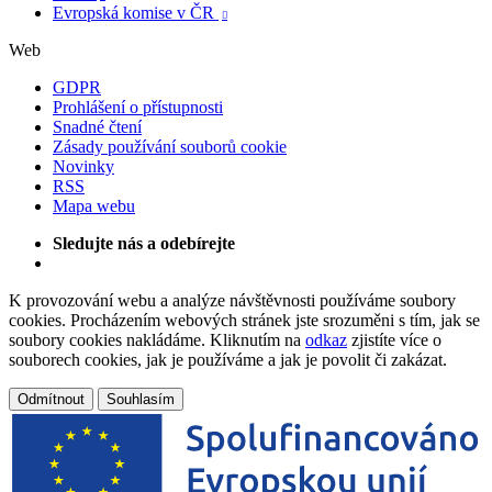
Evropská komise v ČR

Web
GDPR
Prohlášení o přístupnosti
Snadné čtení
Zásady používání souborů cookie
Novinky
RSS
Mapa webu
Sledujte nás a odebírejte
K provozování webu a analýze návštěvnosti používáme soubory
cookies. Procházením webových stránek jste srozuměni s tím, jak se
soubory cookies nakládáme. Kliknutím na
odkaz
zjistíte více o
souborech cookies, jak je používáme a jak je povolit či zakázat.
Odmítnout
Souhlasím