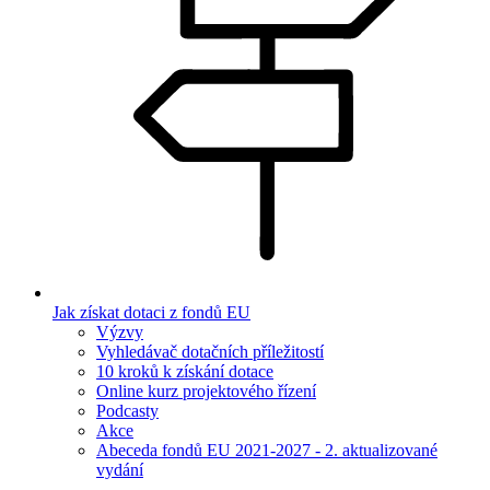
Jak získat dotaci z fondů EU
Výzvy
Vyhledávač dotačních příležitostí
10 kroků k získání dotace
Online kurz projektového řízení
Podcasty
Akce
Abeceda fondů EU 2021-2027 - 2. aktualizované
vydání