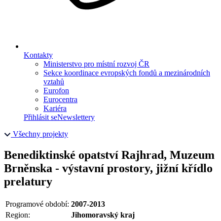
Kontakty
Ministerstvo pro místní rozvoj ČR
Sekce koordinace evropských fondů a mezinárodních
vztahů
Eurofon
Eurocentra
Kariéra
Přihlásit se
Newslettery
Všechny projekty
Benediktinské opatství Rajhrad, Muzeum
Brněnska - výstavní prostory, jižní křídlo
prelatury
Programové období:
2007-2013
Region:
Jihomoravský kraj