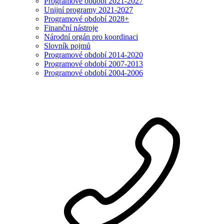
Programové období 2021-2027
Unijní programy 2021-2027
Programové období 2028+
Finanční nástroje
Národní orgán pro koordinaci
Slovník pojmů
Programové období 2014-2020
Programové období 2007-2013
Programové období 2004-2006