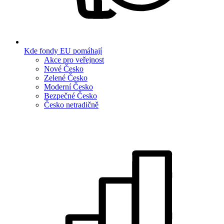
Kde fondy EU pomáhají
Akce pro veřejnost
Nové Česko
Zelené Česko
Moderní Česko
Bezpečné Česko
Česko netradičně