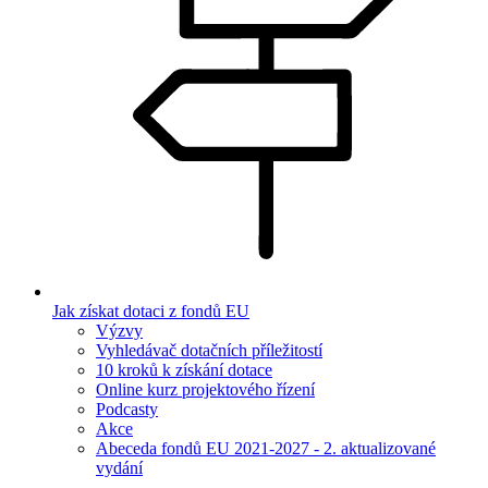
Jak získat dotaci z fondů EU
Výzvy
Vyhledávač dotačních příležitostí
10 kroků k získání dotace
Online kurz projektového řízení
Podcasty
Akce
Abeceda fondů EU 2021-2027 - 2. aktualizované
vydání