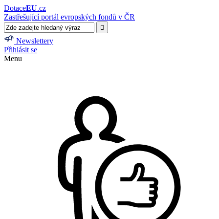
Dotace
EU
.cz
Zastřešující portál evropských fondů v ČR
Newslettery
Přihlásit se
Menu