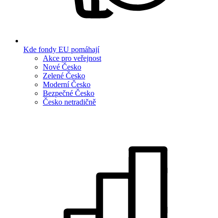
Kde fondy EU pomáhají
Akce pro veřejnost
Nové Česko
Zelené Česko
Moderní Česko
Bezpečné Česko
Česko netradičně