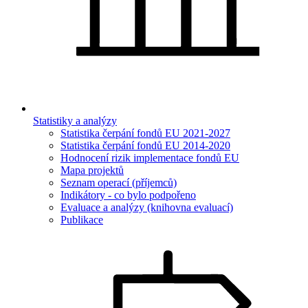
Statistiky a analýzy
Statistika čerpání fondů EU 2021-2027
Statistika čerpání fondů EU 2014-2020
Hodnocení rizik implementace fondů EU
Mapa projektů
Seznam operací (příjemců)
Indikátory - co bylo podpořeno
Evaluace a analýzy (knihovna evaluací)
Publikace