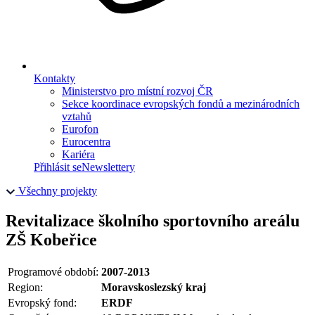
Kontakty
Ministerstvo pro místní rozvoj ČR
Sekce koordinace evropských fondů a mezinárodních
vztahů
Eurofon
Eurocentra
Kariéra
Přihlásit se
Newslettery
Všechny projekty
Revitalizace školního sportovního areálu
ZŠ Kobeřice
Programové období:
2007-2013
Region:
Moravskoslezský kraj
Evropský fond:
ERDF