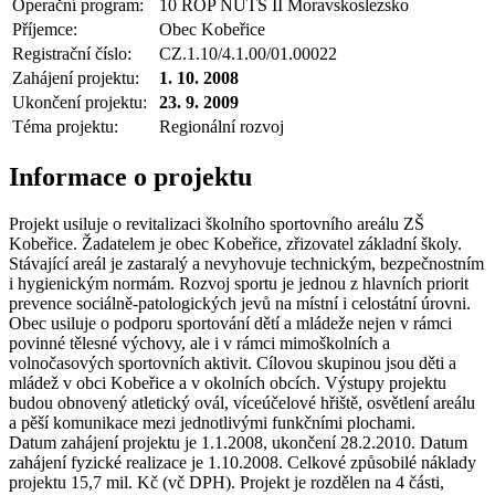
Operační program:
10 ROP NUTS II Moravskoslezsko
Příjemce:
Obec Kobeřice
Registrační číslo:
CZ.1.10/4.1.00/01.00022
Zahájení projektu:
1. 10. 2008
Ukončení projektu:
23. 9. 2009
Téma projektu:
Regionální rozvoj
Informace o projektu
Projekt usiluje o revitalizaci školního sportovního areálu ZŠ
Kobeřice. Žadatelem je obec Kobeřice, zřizovatel základní školy.
Stávající areál je zastaralý a nevyhovuje technickým, bezpečnostním
i hygienickým normám. Rozvoj sportu je jednou z hlavních priorit
prevence sociálně-patologických jevů na místní i celostátní úrovni.
Obec usiluje o podporu sportování dětí a mládeže nejen v rámci
povinné tělesné výchovy, ale i v rámci mimoškolních a
volnočasových sportovních aktivit. Cílovou skupinou jsou děti a
mládež v obci Kobeřice a v okolních obcích. Výstupy projektu
budou obnovený atletický ovál, víceúčelové hřiště, osvětlení areálu
a pěší komunikace mezi jednotlivými funkčními plochami.
Datum zahájení projektu je 1.1.2008, ukončení 28.2.2010. Datum
zahájení fyzické realizace je 1.10.2008. Celkové způsobilé náklady
projektu 15,7 mil. Kč (vč DPH). Projekt je rozdělen na 4 části,