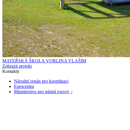
MATEŘSKÁ ŠKOLA VORLINA VLAŠIM
Zobrazit projekt
Kontakty
Národní orgán pro koordinaci
Eurocentra
Ministerstvo pro místní rozvoj
