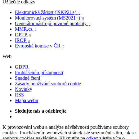
Užitečné odkazy
Elektronická žádost (ISKP21+)

Monitorovací systém (MS2021+)

Generátor nástrojů povinné publicity

MMR.cz

OPTP

IROP

Evropská komise v ČR

Web
GDPR
Prohlášení o přístupnosti
Snadné čtení
Zásady používání souborů cookie
Novinky
RSS
Mapa webu
Sledujte nás a odebírejte
K provozování webu a analýze návštěvnosti používáme soubory
cookies. Procházením webových stránek jste srozuměni s tím, jak se
soubory cookies nakládáme. Kliknutím na
odkaz
zjistíte více o