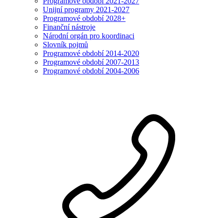
Programové období 2021-2027
Unijní programy 2021-2027
Programové období 2028+
Finanční nástroje
Národní orgán pro koordinaci
Slovník pojmů
Programové období 2014-2020
Programové období 2007-2013
Programové období 2004-2006