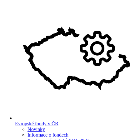
Evropské fondy v ČR
Novinky
Informace o fondech