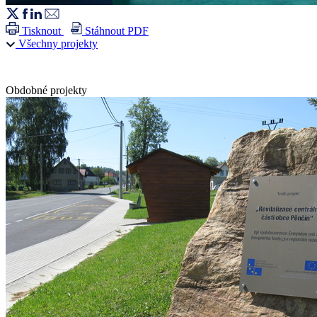
Tisknout
Stáhnout PDF
Všechny projekty
Obdobné projekty