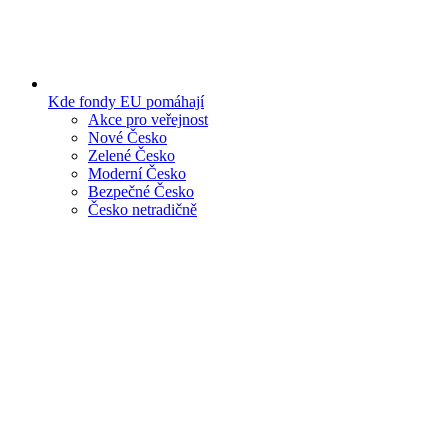
Kde fondy EU pomáhají
Akce pro veřejnost
Nové Česko
Zelené Česko
Moderní Česko
Bezpečné Česko
Česko netradičně