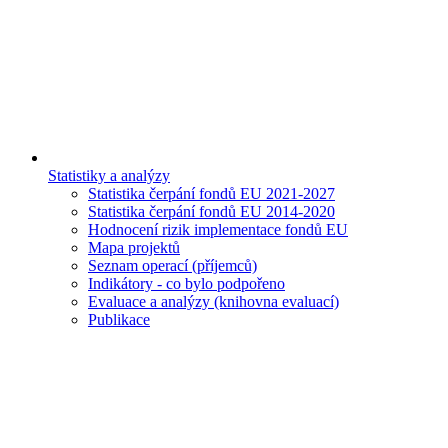
Statistiky a analýzy
Statistika čerpání fondů EU 2021-2027
Statistika čerpání fondů EU 2014-2020
Hodnocení rizik implementace fondů EU
Mapa projektů
Seznam operací (příjemců)
Indikátory - co bylo podpořeno
Evaluace a analýzy (knihovna evaluací)
Publikace