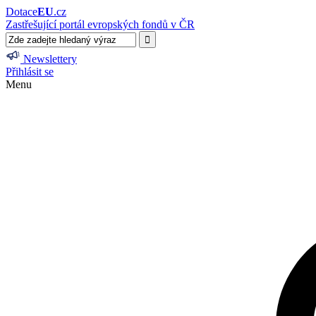
Dotace
EU
.cz
Zastřešující portál evropských fondů v ČR
Newslettery
Přihlásit se
Menu