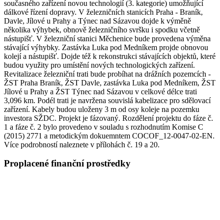
současného zařízení novou technologií (3. kategorie) umožňující
dálkové řízení dopravy. V železničních stanicích Praha - Braník,
Davle, Jílové u Prahy a Týnec nad Sázavou dojde k výměně
několika výhybek, obnově železničního svršku i spodku včetně
nástupišť. V železniční stanici Měchenice bude provedena výměna
stávající výhybky. Zastávka Luka pod Medníkem projde obnovou
kolejí a nástupišť. Dojde též k rekonstrukci stávajících objektů, které
budou využity pro umístění nových technologických zařízení.
Revitalizace železniční trati bude probíhat na drážních pozemcích -
ŽST Praha Braník, ŽST Davle, zastávka Luka pod Medníkem, ŽST
Jílové u Prahy a ŽST Týnec nad Sázavou v celkové délce trati
3,096 km. Podél trati je navržena souvislá kabelizace pro sdělovací
zařízení. Kabely budou uloženy 3 m od osy koleje na pozemku
investora SŽDC. Projekt je fázovaný. Rozdělení projektu do fáze č.
1 a fáze č. 2 bylo provedeno v souladu s rozhodnutím Komise C
(2015) 2771 a metodickým dokuemntem COCOF_12-0047-02-EN.
Více podrobností naleznete v přílohách č. 19 a 20.
Proplacené finanční prostředky