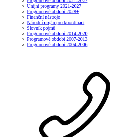
Programové období 2021-2027
Unijní programy 2021-2027
Programové období 2028+
Finanční nástroje
Národní orgán pro koordinaci
Slovník pojmů
Programové období 2014-2020
Programové období 2007-2013
Programové období 2004-2006