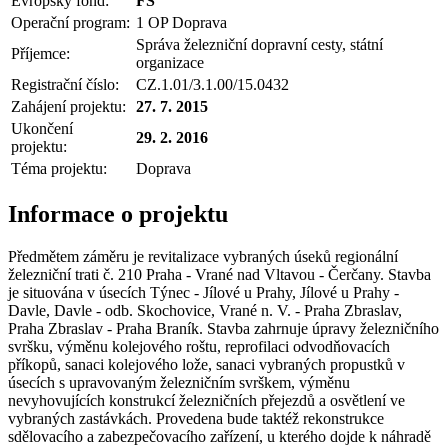
Evropský fond:
FS
Operační program:
1 OP Doprava
Správa železniční dopravní cesty, státní
Příjemce:
organizace
Registrační číslo:
CZ.1.01/3.1.00/15.0432
Zahájení projektu:
27. 7. 2015
Ukončení
29. 2. 2016
projektu:
Téma projektu:
Doprava
Informace o projektu
Předmětem záměru je revitalizace vybraných úseků regionální
železniční trati č. 210 Praha - Vrané nad Vltavou - Čerčany. Stavba
je situována v úsecích Týnec - Jílové u Prahy, Jílové u Prahy -
Davle, Davle - odb. Skochovice, Vrané n. V. - Praha Zbraslav,
Praha Zbraslav - Praha Braník. Stavba zahrnuje úpravy železničního
svršku, výměnu kolejového roštu, reprofilaci odvodňovacích
příkopů, sanaci kolejového lože, sanaci vybraných propustků v
úsecích s upravovaným železničním svrškem, výměnu
nevyhovujících konstrukcí železničních přejezdů a osvětlení ve
vybraných zastávkách. Provedena bude taktéž rekonstrukce
sdělovacího a zabezpečovacího zařízení, u kterého dojde k náhradě