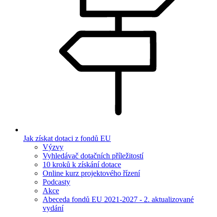
Jak získat dotaci z fondů EU
Výzvy
Vyhledávač dotačních příležitostí
10 kroků k získání dotace
Online kurz projektového řízení
Podcasty
Akce
Abeceda fondů EU 2021-2027 - 2. aktualizované
vydání