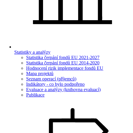
Statistiky a analýzy
Statistika čerpání fondů EU 2021-2027
Statistika čerpání fondů EU 2014-2020
Hodnocení rizik implementace fondů EU
Mapa projektů
Seznam operací (příjemců)
Indikátory - co bylo podpořeno
Evaluace a analýzy (knihovna evaluací)
Publikace