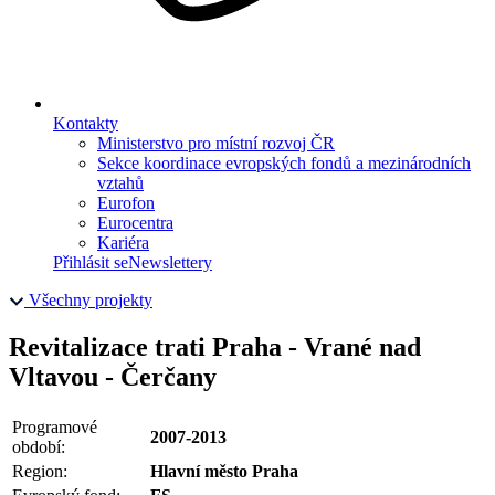
Kontakty
Ministerstvo pro místní rozvoj ČR
Sekce koordinace evropských fondů a mezinárodních
vztahů
Eurofon
Eurocentra
Kariéra
Přihlásit se
Newslettery
Všechny projekty
Revitalizace trati Praha - Vrané nad
Vltavou - Čerčany
Programové
2007-2013
období:
Region:
Hlavní město Praha