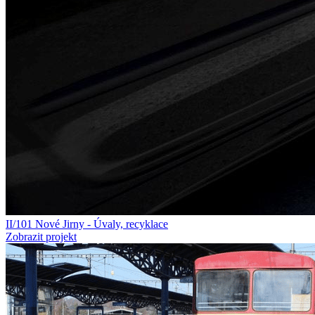
II/101 Nové Jirny - Úvaly, recyklace
Zobrazit projekt