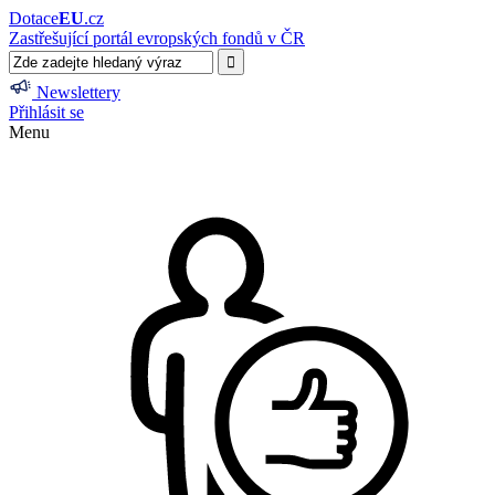
Dotace
EU
.cz
Zastřešující portál evropských fondů v ČR
Newslettery
Přihlásit se
Menu