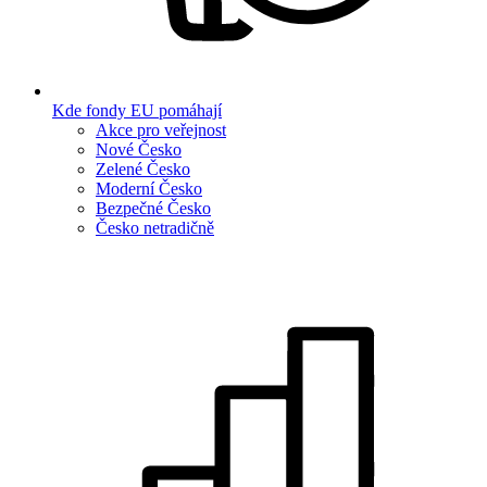
Kde fondy EU pomáhají
Akce pro veřejnost
Nové Česko
Zelené Česko
Moderní Česko
Bezpečné Česko
Česko netradičně