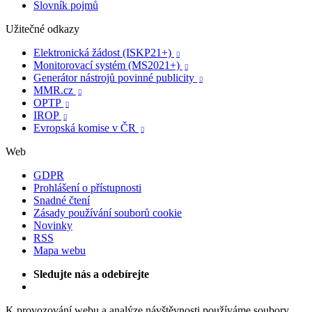
Slovník pojmů
Užitečné odkazy
Elektronická žádost (ISKP21+)

Monitorovací systém (MS2021+)

Generátor nástrojů povinné publicity

MMR.cz

OPTP

IROP

Evropská komise v ČR

Web
GDPR
Prohlášení o přístupnosti
Snadné čtení
Zásady používání souborů cookie
Novinky
RSS
Mapa webu
Sledujte nás a odebírejte
K provozování webu a analýze návštěvnosti používáme soubory