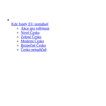
Kde fondy EU pomáhají
Akce pro veřejnost
Nové Česko
Zelené Česko
Moderní Česko
Bezpečné Česko
Česko netradičně