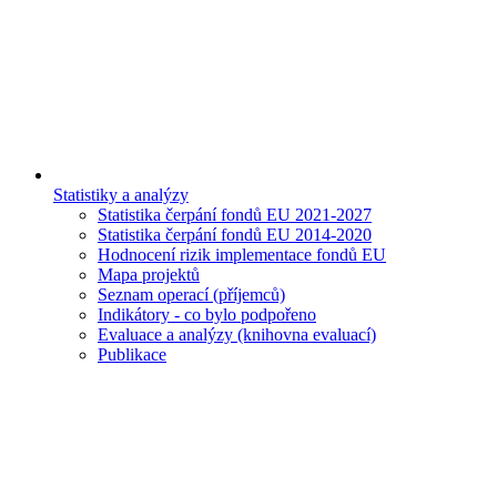
Statistiky a analýzy
Statistika čerpání fondů EU 2021-2027
Statistika čerpání fondů EU 2014-2020
Hodnocení rizik implementace fondů EU
Mapa projektů
Seznam operací (příjemců)
Indikátory - co bylo podpořeno
Evaluace a analýzy (knihovna evaluací)
Publikace