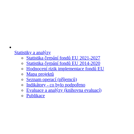
Statistiky a analýzy
Statistika čerpání fondů EU 2021-2027
Statistika čerpání fondů EU 2014-2020
Hodnocení rizik implementace fondů EU
Mapa projektů
Seznam operací (příjemců)
Indikátory - co bylo podpořeno
Evaluace a analýzy (knihovna evaluací)
Publikace