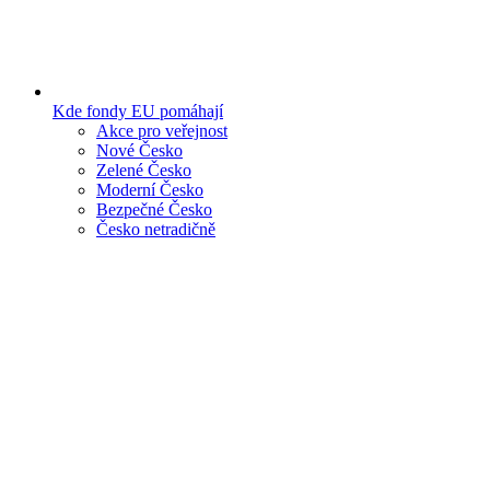
Kde fondy EU pomáhají
Akce pro veřejnost
Nové Česko
Zelené Česko
Moderní Česko
Bezpečné Česko
Česko netradičně