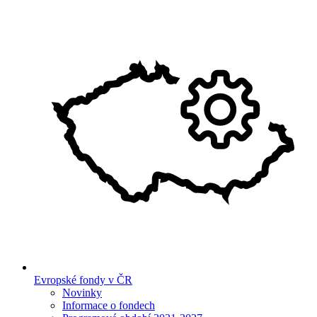
Evropské fondy v ČR
Novinky
Informace o fondech