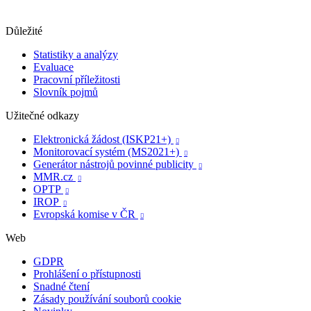
Důležité
Statistiky a analýzy
Evaluace
Pracovní příležitosti
Slovník pojmů
Užitečné odkazy
Elektronická žádost (ISKP21+)

Monitorovací systém (MS2021+)

Generátor nástrojů povinné publicity

MMR.cz

OPTP

IROP

Evropská komise v ČR

Web
GDPR
Prohlášení o přístupnosti
Snadné čtení
Zásady používání souborů cookie