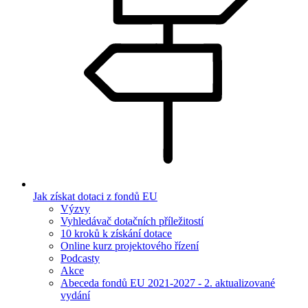
Jak získat dotaci z fondů EU
Výzvy
Vyhledávač dotačních příležitostí
10 kroků k získání dotace
Online kurz projektového řízení
Podcasty
Akce
Abeceda fondů EU 2021-2027 - 2. aktualizované
vydání