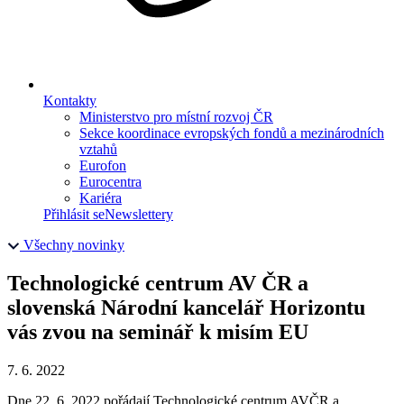
Kontakty
Ministerstvo pro místní rozvoj ČR
Sekce koordinace evropských fondů a mezinárodních
vztahů
Eurofon
Eurocentra
Kariéra
Přihlásit se
Newslettery
Všechny novinky
Technologické centrum AV ČR a
slovenská Národní kancelář Horizontu
vás zvou na seminář k misím EU
7. 6. 2022
Dne 22. 6. 2022 pořádají Technologické centrum AVČR a