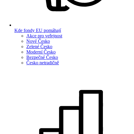
Kde fondy EU pomáhají
Akce pro veřejnost
Nové Česko
Zelené Česko
Moderní Česko
Bezpečné Česko
Česko netradičně