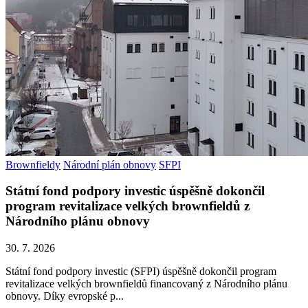
Brownfieldy
Národní plán obnovy
SFPI
Státní fond podpory investic úspěšně dokončil
program revitalizace velkých brownfieldů z
Národního plánu obnovy
30. 7. 2026
Státní fond podpory investic (SFPI) úspěšně dokončil program
revitalizace velkých brownfieldů financovaný z Národního plánu
obnovy. Díky evropské p...