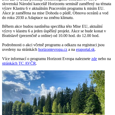
slovenská Národní kancelář Horizontu seminář zaměřený na témata
výzev Klastru 6 v aktuálním Pracovním programu k misím EU.
Akce je zaměřena na mise Dohoda o půdě, Obnova oceánů a vod
do roku 2030 a Adaptace na změnu klimatu.
Během akce budou nastíněna specifika této Mise EU, aktuální
výzvy v klastru 6 a jeden úspěšný projekt. Akce se bude konat v
Bratislavě (prezenčně a online) od 10.00 hod. do 12.00 hod.
Podrobnosti o akci včetně programu a odkazu na registraci jsou
uvedeny na stránkách
horizontevropa.cz
a na
eraportal.sk
.
Více informací o programu Horizont Evropa naleznete
zde
nebo na
stránkách TC AVČR
.