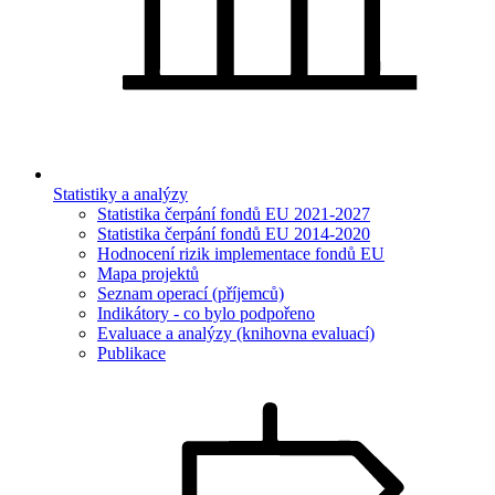
Statistiky a analýzy
Statistika čerpání fondů EU 2021-2027
Statistika čerpání fondů EU 2014-2020
Hodnocení rizik implementace fondů EU
Mapa projektů
Seznam operací (příjemců)
Indikátory - co bylo podpořeno
Evaluace a analýzy (knihovna evaluací)
Publikace