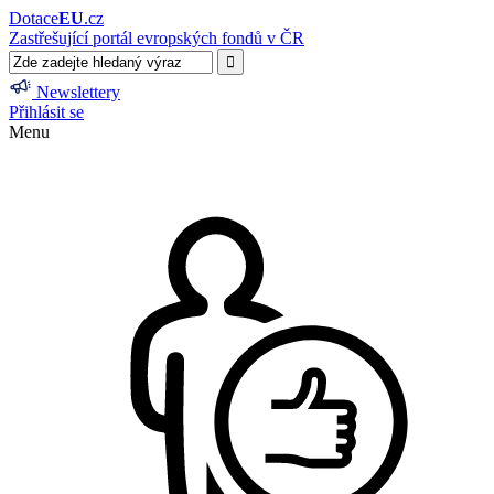
Dotace
EU
.cz
Zastřešující portál evropských fondů v ČR
Newslettery
Přihlásit se
Menu