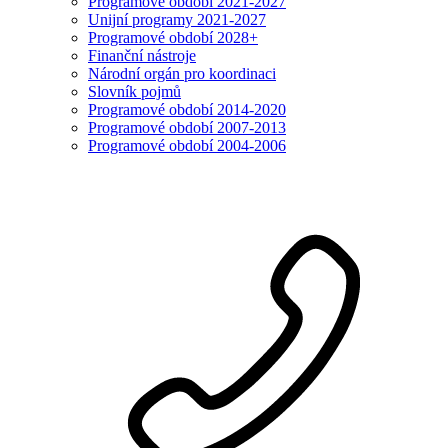
Programové období 2021-2027
Unijní programy 2021-2027
Programové období 2028+
Finanční nástroje
Národní orgán pro koordinaci
Slovník pojmů
Programové období 2014-2020
Programové období 2007-2013
Programové období 2004-2006