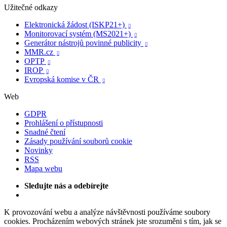
Užitečné odkazy
Elektronická žádost (ISKP21+)

Monitorovací systém (MS2021+)

Generátor nástrojů povinné publicity

MMR.cz

OPTP

IROP

Evropská komise v ČR

Web
GDPR
Prohlášení o přístupnosti
Snadné čtení
Zásady používání souborů cookie
Novinky
RSS
Mapa webu
Sledujte nás a odebírejte
K provozování webu a analýze návštěvnosti používáme soubory
cookies. Procházením webových stránek jste srozuměni s tím, jak se