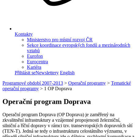
Kontakty
Ministerstvo pro místní rozvoj ČR
Sekce koordinace evropských fondů a mezinárodních
vztahů
Eurofon
Eurocentra
Kariéra
Přihlásit se
Newslettery
English
Programové období 2007-2013
>
Operační programy
>
Tematické
operační programy
>
1 OP Doprava
Operační program Doprava
Operační program Doprava (OP Doprava) je zaměřený na
zkvalitnění infrastruktury a vzájemné propojenosti železniční,
silniční a říční dopravy v rámci tzv. transevropských dopravních sítí
(TEN-T). Jedná se tedy o infrastrukturu celostátního významu, v
případě silniční infrastruktury jde o dálnice, rychlostní komunikace a