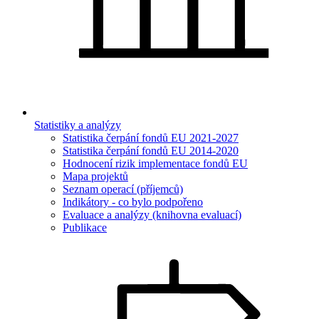
Statistiky a analýzy
Statistika čerpání fondů EU 2021-2027
Statistika čerpání fondů EU 2014-2020
Hodnocení rizik implementace fondů EU
Mapa projektů
Seznam operací (příjemců)
Indikátory - co bylo podpořeno
Evaluace a analýzy (knihovna evaluací)
Publikace