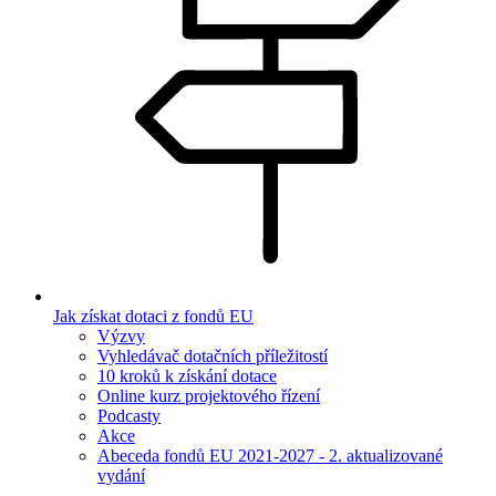
Jak získat dotaci z fondů EU
Výzvy
Vyhledávač dotačních příležitostí
10 kroků k získání dotace
Online kurz projektového řízení
Podcasty
Akce
Abeceda fondů EU 2021-2027 - 2. aktualizované
vydání