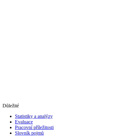
Důležité
Statistiky a analýzy
Evaluace
Pracovní příležitosti
Slovník pojmů