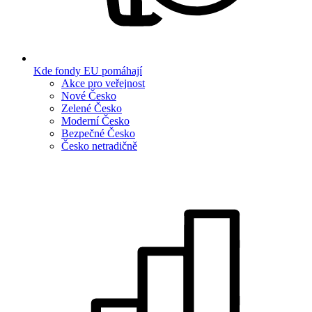
Kde fondy EU pomáhají
Akce pro veřejnost
Nové Česko
Zelené Česko
Moderní Česko
Bezpečné Česko
Česko netradičně