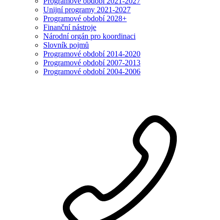
Programové období 2021-2027
Unijní programy 2021-2027
Programové období 2028+
Finanční nástroje
Národní orgán pro koordinaci
Slovník pojmů
Programové období 2014-2020
Programové období 2007-2013
Programové období 2004-2006