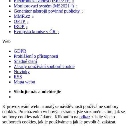
Elektronická žádost (ISKP21+)

Monitorovací systém (MS2021+)

Generátor nástrojů povinné publicity

MMR.cz

OPTP

IROP

Evropská komise v ČR

Web
GDPR
Prohlášení o přístupnosti
Snadné čtení
Zásady používání souborů cookie
Novinky
RSS
Mapa webu
Sledujte nás a odebírejte
K provozování webu a analýze návštěvnosti používáme soubory
cookies. Procházením webových stránek jste srozuměni s tím, jak se
soubory cookies nakládáme. Kliknutím na
odkaz
zjistíte více o
souborech cookies, jak je používáme a jak je povolit či zakázat.