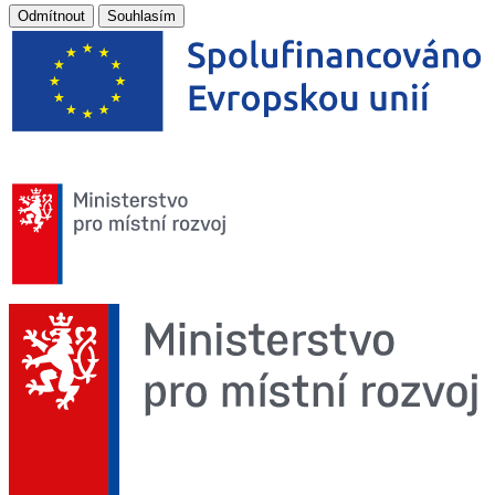
Odmítnout
Souhlasím