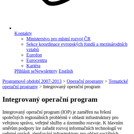
Kontakty
Ministerstvo pro místní rozvoj ČR
Sekce koordinace evropských fondů a mezinárodních
vztahů
Eurofon
Eurocentra
Kariéra
Přihlásit se
Newslettery
English
Programové období 2007-2013
>
Operační programy
>
Tematické
operační programy
>
Integrovaný operační program
Integrovaný operační program
Integrovaný operační program (IOP) je zaměřen na řešení
společných regionálních problémů v oblasti infrastruktury pro
veřejnou správu, veřejné služby a územního rozvoje. K hlavním
směrům podpory lze zařadit rozvoj informačních technologií ve
veřejné správě, zlepšování infrastruktury pro oblast sociálních