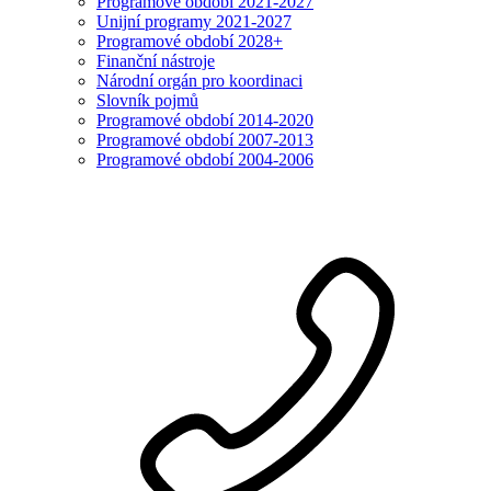
Programové období 2021-2027
Unijní programy 2021-2027
Programové období 2028+
Finanční nástroje
Národní orgán pro koordinaci
Slovník pojmů
Programové období 2014-2020
Programové období 2007-2013
Programové období 2004-2006