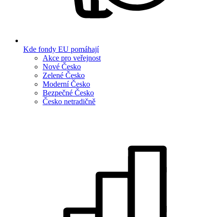
Kde fondy EU pomáhají
Akce pro veřejnost
Nové Česko
Zelené Česko
Moderní Česko
Bezpečné Česko
Česko netradičně