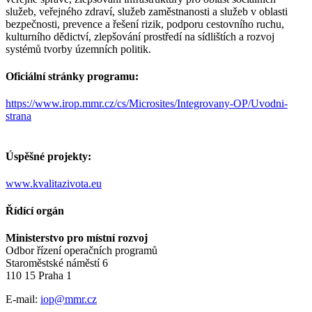
služeb, veřejného zdraví, služeb zaměstnanosti a služeb v oblasti
bezpečnosti, prevence a řešení rizik, podporu cestovního ruchu,
kulturního dědictví, zlepšování prostředí na sídlištích a rozvoj
systémů tvorby územních politik.
Oficiální stránky programu:
https://www.irop.mmr.cz/cs/Microsites/Integrovany-OP/Uvodni-
strana
Úspěšné projekty:
​www.kvalitazivota.eu
Řídící orgán
Ministerstvo pro místní rozvoj
Odbor řízení operačních programů
Staroměstské náměstí 6
110 15 Praha 1
E-mail:
iop@mmr.cz