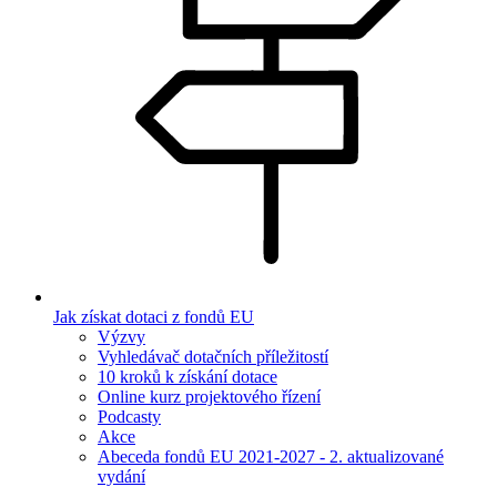
Jak získat dotaci z fondů EU
Výzvy
Vyhledávač dotačních příležitostí
10 kroků k získání dotace
Online kurz projektového řízení
Podcasty
Akce
Abeceda fondů EU 2021-2027 - 2. aktualizované
vydání