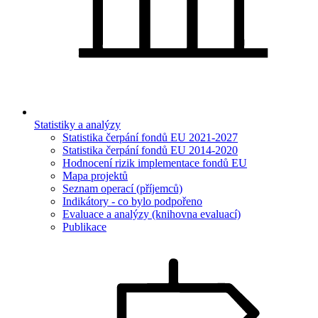
Statistiky a analýzy
Statistika čerpání fondů EU 2021-2027
Statistika čerpání fondů EU 2014-2020
Hodnocení rizik implementace fondů EU
Mapa projektů
Seznam operací (příjemců)
Indikátory - co bylo podpořeno
Evaluace a analýzy (knihovna evaluací)
Publikace