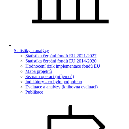
Statistiky a analýzy
Statistika čerpání fondů EU 2021-2027
Statistika čerpání fondů EU 2014-2020
Hodnocení rizik implementace fondů EU
Mapa projektů
Seznam operací (příjemců)
Indikátory - co bylo podpořeno
Evaluace a analýzy (knihovna evaluací)
Publikace