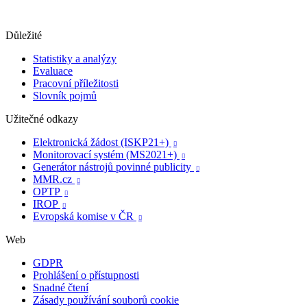
Důležité
Statistiky a analýzy
Evaluace
Pracovní příležitosti
Slovník pojmů
Užitečné odkazy
Elektronická žádost (ISKP21+)

Monitorovací systém (MS2021+)

Generátor nástrojů povinné publicity

MMR.cz

OPTP

IROP

Evropská komise v ČR

Web
GDPR
Prohlášení o přístupnosti
Snadné čtení
Zásady používání souborů cookie