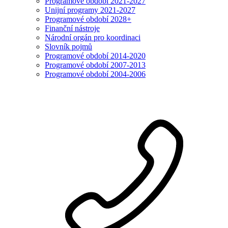
Programové období 2021-2027
Unijní programy 2021-2027
Programové období 2028+
Finanční nástroje
Národní orgán pro koordinaci
Slovník pojmů
Programové období 2014-2020
Programové období 2007-2013
Programové období 2004-2006