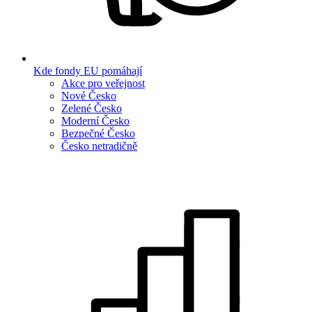
Kde fondy EU pomáhají
Akce pro veřejnost
Nové Česko
Zelené Česko
Moderní Česko
Bezpečné Česko
Česko netradičně