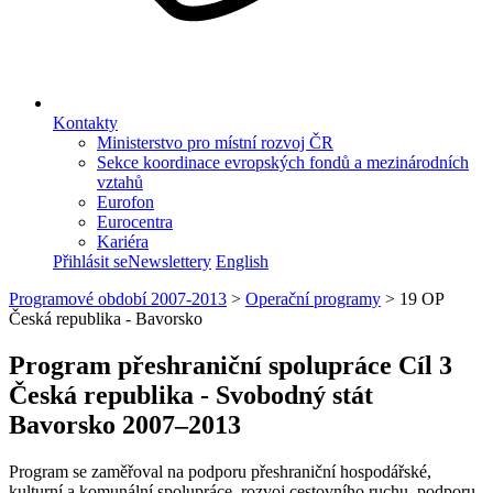
Kontakty
Ministerstvo pro místní rozvoj ČR
Sekce koordinace evropských fondů a mezinárodních
vztahů
Eurofon
Eurocentra
Kariéra
Přihlásit se
Newslettery
English
Programové období 2007-2013
>
Operační programy
>
19 OP
Česká republika - Bavorsko
Program přeshraniční spolupráce Cíl 3
Česká republika - Svobodný stát
Bavorsko 2007–2013
Program se zaměřoval na podporu přeshraniční hospodářské,
kulturní a komunální spolupráce, rozvoj cestovního ruchu, podporu