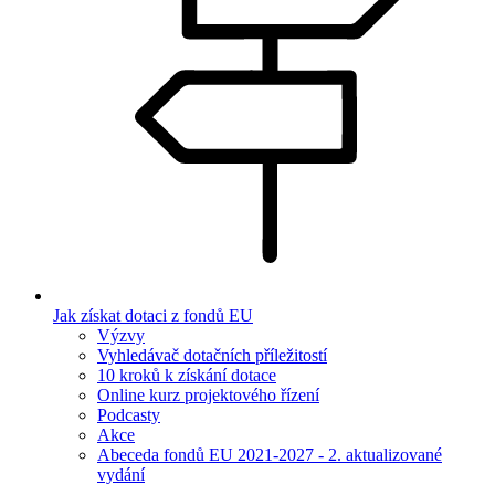
Jak získat dotaci z fondů EU
Výzvy
Vyhledávač dotačních příležitostí
10 kroků k získání dotace
Online kurz projektového řízení
Podcasty
Akce
Abeceda fondů EU 2021-2027 - 2. aktualizované
vydání