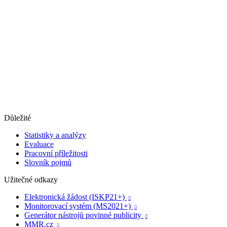
Důležité
Statistiky a analýzy
Evaluace
Pracovní příležitosti
Slovník pojmů
Užitečné odkazy
Elektronická žádost (ISKP21+)

Monitorovací systém (MS2021+)

Generátor nástrojů povinné publicity

MMR.cz
