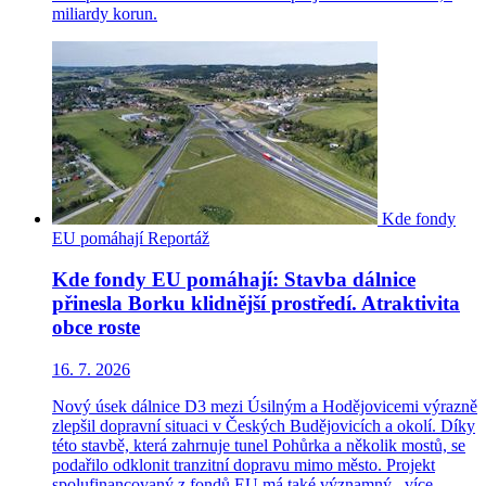
miliardy korun.
Kde fondy
EU pomáhají
Reportáž
Kde fondy EU pomáhají: Stavba dálnice
přinesla Borku klidnější prostředí. Atraktivita
obce roste
16. 7. 2026
Nový úsek dálnice D3 mezi Úsilným a Hodějovicemi výrazně
zlepšil dopravní situaci v Českých Budějovicích a okolí. Díky
této stavbě, která zahrnuje tunel Pohůrka a několik mostů, se
podařilo odklonit tranzitní dopravu mimo město. Projekt
spolufinancovaný z fondů EU má také významný...
více