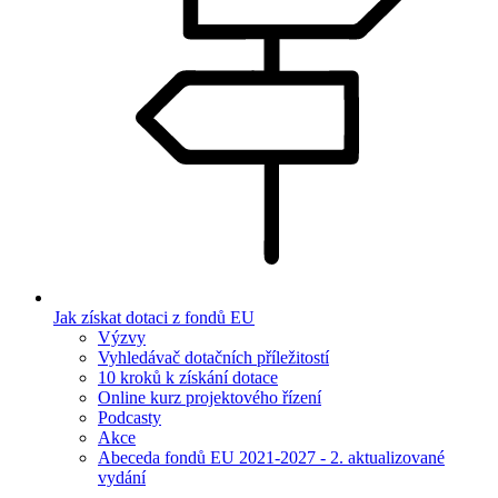
Jak získat dotaci z fondů EU
Výzvy
Vyhledávač dotačních příležitostí
10 kroků k získání dotace
Online kurz projektového řízení
Podcasty
Akce
Abeceda fondů EU 2021-2027 - 2. aktualizované
vydání