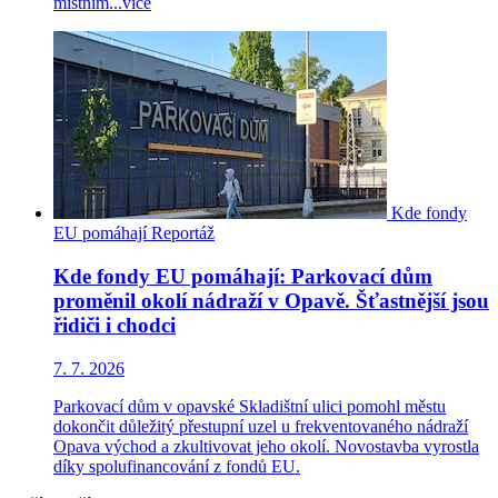
místním...
více
Kde fondy
EU pomáhají
Reportáž
Kde fondy EU pomáhají: Parkovací dům
proměnil okolí nádraží v Opavě. Šťastnější jsou
řidiči i chodci
7. 7. 2026
Parkovací dům v opavské Skladištní ulici pomohl městu
dokončit důležitý přestupní uzel u frekventovaného nádraží
Opava východ a zkultivovat jeho okolí. Novostavba vyrostla
díky spolufinancování z fondů EU.