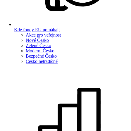
Kde fondy EU pomáhají
Akce pro veřejnost
Nové Česko
Zelené Česko
Moderní Česko
Bezpečné Česko
Česko netradičně