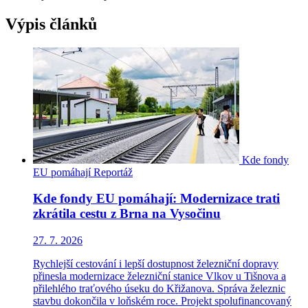
Výpis článků
Kde fondy
EU pomáhají
Reportáž
Kde fondy EU pomáhají: Modernizace trati
zkrátila cestu z Brna na Vysočinu
27. 7. 2026
Rychlejší cestování i lepší dostupnost železniční dopravy
přinesla modernizace železniční stanice Vlkov u Tišnova a
přilehlého traťového úseku do Křižanova. Správa železnic
stavbu dokončila v loňském roce. Projekt spolufinancovaný