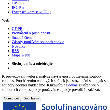
OPTP

IROP

Evropská komise v ČR

Web
GDPR
Prohlášení o přístupnosti
Snadné čtení
Zásady používání souborů cookie
Novinky
RSS
Mapa webu
Sledujte nás a odebírejte
K provozování webu a analýze návštěvnosti používáme soubory
cookies. Procházením webových stránek jste srozuměni s tím, jak se
soubory cookies nakládáme. Kliknutím na
odkaz
zjistíte více o
souborech cookies, jak je používáme a jak je povolit či zakázat.
Odmítnout
Souhlasím