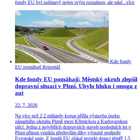
fondy EU byl zajímavý nejen svým rozsahem, ale také...
více
Kde fondy
EU pomáhají
Reportáž
Kde fondy EU pomáhají: Městský okruh zlepšil
dopravní situaci v Plzni. Ubylo hluku i smogu z
aut
22. 7. 2026
Na více než 2,2 miliardy korun přišla výstavba úseku
západního okruhu Plzně mezi Křimickou a Karlovarskou
ulicí. Jedna z největších dopravních staveb posledních let v
Plzni přitom vznikla především díky výrazné podpoře
Evropské unie. Z fondů EU získal projekt dotaci téměř 1,5