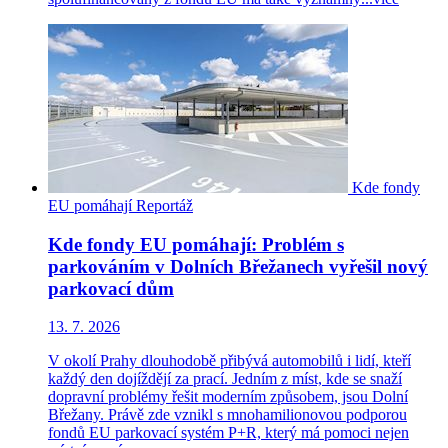
Kde fondy
EU pomáhají
Reportáž
Kde fondy EU pomáhají: Problém s
parkováním v Dolních Břežanech vyřešil nový
parkovací dům
13. 7. 2026
V okolí Prahy dlouhodobě přibývá automobilů i lidí, kteří
každý den dojíždějí za prací. Jedním z míst, kde se snaží
dopravní problémy řešit moderním způsobem, jsou Dolní
Břežany. Právě zde vznikl s mnohamilionovou podporou
fondů EU parkovací systém P+R, který má pomoci nejen