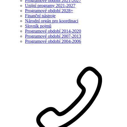
Programové období 2021-2027
Unijní programy 2021-2027
Programové období 2028+
Finanční nástroje
Národní orgán pro koordinaci
Slovník pojmů
Programové období 2014-2020
Programové období 2007-2013
Programové období 2004-2006