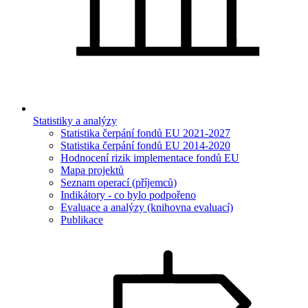
Statistiky a analýzy
Statistika čerpání fondů EU 2021-2027
Statistika čerpání fondů EU 2014-2020
Hodnocení rizik implementace fondů EU
Mapa projektů
Seznam operací (příjemců)
Indikátory - co bylo podpořeno
Evaluace a analýzy (knihovna evaluací)
Publikace