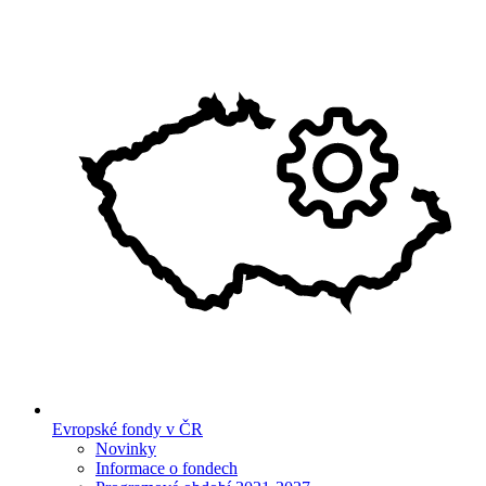
Evropské fondy v ČR
Novinky
Informace o fondech