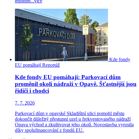
místním...
více
Kde fondy
EU pomáhají
Reportáž
Kde fondy EU pomáhají: Parkovací dům
proměnil okolí nádraží v Opavě. Šťastnější jsou
řidiči i chodci
7. 7. 2026
Parkovací dům v opavské Skladištní ulici pomohl městu
dokončit důležitý přestupní uzel u frekventovaného nádraží
Opava východ a zkultivovat jeho okolí. Novostavba vyrostla
díky spolufinancování z fondů EU.