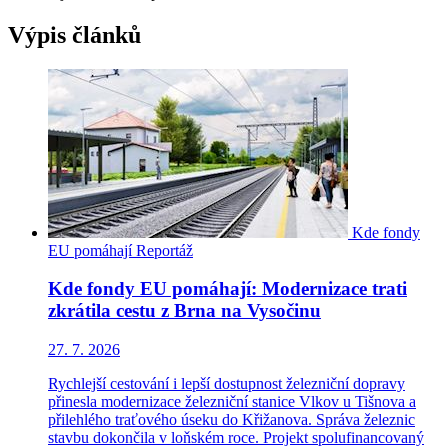
Výpis článků
Kde fondy
EU pomáhají
Reportáž
Kde fondy EU pomáhají: Modernizace trati
zkrátila cestu z Brna na Vysočinu
27. 7. 2026
Rychlejší cestování i lepší dostupnost železniční dopravy
přinesla modernizace železniční stanice Vlkov u Tišnova a
přilehlého traťového úseku do Křižanova. Správa železnic
stavbu dokončila v loňském roce. Projekt spolufinancovaný