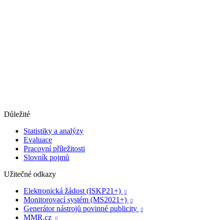
Důležité
Statistiky a analýzy
Evaluace
Pracovní příležitosti
Slovník pojmů
Užitečné odkazy
Elektronická žádost (ISKP21+)

Monitorovací systém (MS2021+)

Generátor nástrojů povinné publicity

MMR.cz
