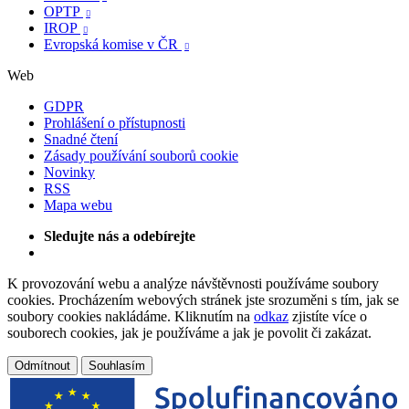
OPTP

IROP

Evropská komise v ČR

Web
GDPR
Prohlášení o přístupnosti
Snadné čtení
Zásady používání souborů cookie
Novinky
RSS
Mapa webu
Sledujte nás a odebírejte
K provozování webu a analýze návštěvnosti používáme soubory
cookies. Procházením webových stránek jste srozuměni s tím, jak se
soubory cookies nakládáme. Kliknutím na
odkaz
zjistíte více o
souborech cookies, jak je používáme a jak je povolit či zakázat.
Odmítnout
Souhlasím