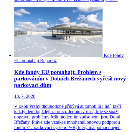
Kde fondy
EU pomáhají
Reportáž
Kde fondy EU pomáhají: Problém s
parkováním v Dolních Břežanech vyřešil nový
parkovací dům
13. 7. 2026
V okolí Prahy dlouhodobě přibývá automobilů i lidí, kteří
každý den dojíždějí za prací. Jedním z míst, kde se snaží
dopravní problémy řešit moderním způsobem, jsou Dolní
Břežany. Právě zde vznikl s mnohamilionovou podporou
fondů EU parkovací systém P+R, který má pomoci nejen