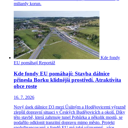
miliardy korun.
Kde fondy
EU pomáhají
Reportáž
Kde fondy EU pomáhají: Stavba dálnice
přinesla Borku klidnější prostředí. Atraktivita
obce roste
16. 7. 2026
Nový úsek dálnice D3 mezi Úsilným a Hodějovicemi výrazně
zlepšil dopravní situaci v Českých Budějovicích a okolí. Díky
této stavbě, která zahrnuje tunel Pohůrka a několik mostů, se
podařilo odklonit tranzitní dopravu mimo město. Projekt
spolufinancovaný z fondů EU má také významný...
více