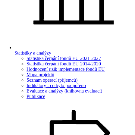
Statistiky a analýzy
Statistika čerpání fondů EU 2021-2027
Statistika čerpání fondů EU 2014-2020
Hodnocení rizik implementace fondů EU
Mapa projektů
Seznam operací (příjemců)
Indikátory - co bylo podpořeno
Evaluace a analýzy (knihovna evaluací)
Publikace