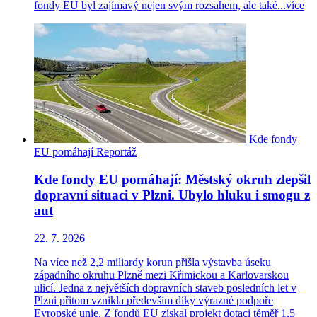
fondy EU byl zajímavý nejen svým rozsahem, ale také...
více
Kde fondy
EU pomáhají
Reportáž
Kde fondy EU pomáhají: Městský okruh zlepšil
dopravní situaci v Plzni. Ubylo hluku i smogu z
aut
22. 7. 2026
Na více než 2,2 miliardy korun přišla výstavba úseku
západního okruhu Plzně mezi Křimickou a Karlovarskou
ulicí. Jedna z největších dopravních staveb posledních let v
Plzni přitom vznikla především díky výrazné podpoře
Evropské unie. Z fondů EU získal projekt dotaci téměř 1,5