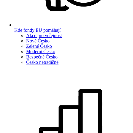
Kde fondy EU pomáhají
Akce pro veřejnost
Nové Česko
Zelené Česko
Moderní Česko
Bezpečné Česko
Česko netradičně