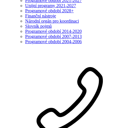
Programové období 2021-2027
Unijní programy 2021-2027
Programové období 2028+
Finanční nástroje
Národní orgán pro koordinaci
Slovník pojmů
Programové období 2014-2020
Programové období 2007-2013
Programové období 2004-2006