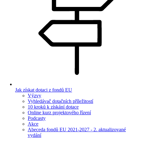
Jak získat dotaci z fondů EU
Výzvy
Vyhledávač dotačních příležitostí
10 kroků k získání dotace
Online kurz projektového řízení
Podcasty
Akce
Abeceda fondů EU 2021-2027 - 2. aktualizované
vydání