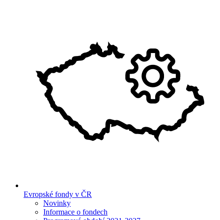
Evropské fondy v ČR
Novinky
Informace o fondech