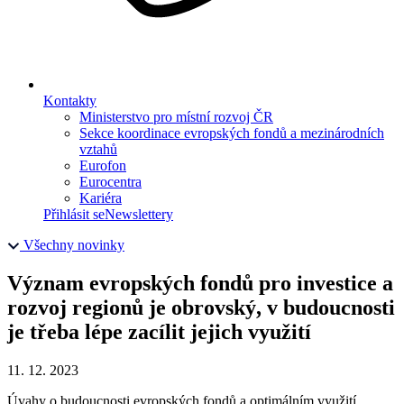
Kontakty
Ministerstvo pro místní rozvoj ČR
Sekce koordinace evropských fondů a mezinárodních
vztahů
Eurofon
Eurocentra
Kariéra
Přihlásit se
Newslettery
Všechny novinky
Význam evropských fondů pro investice a
rozvoj regionů je obrovský, v budoucnosti
je třeba lépe zacílit jejich využití
11. 12. 2023
Úvahy o budoucnosti evropských fondů a optimálním využití