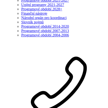
Programové období 2021-2027
Unijní programy 2021-2027
Programové období 2028+
Finanční nástroje
Národní orgán pro koordinaci
Slovník pojmů
Programové období 2014-2020
Programové období 2007-2013
Programové období 2004-2006