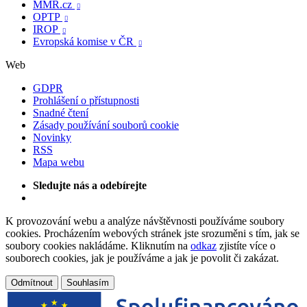
MMR.cz

OPTP

IROP

Evropská komise v ČR

Web
GDPR
Prohlášení o přístupnosti
Snadné čtení
Zásady používání souborů cookie
Novinky
RSS
Mapa webu
Sledujte nás a odebírejte
K provozování webu a analýze návštěvnosti používáme soubory
cookies. Procházením webových stránek jste srozuměni s tím, jak se
soubory cookies nakládáme. Kliknutím na
odkaz
zjistíte více o
souborech cookies, jak je používáme a jak je povolit či zakázat.
Odmítnout
Souhlasím