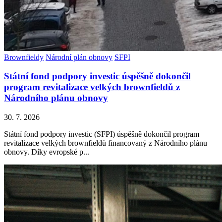
Brownfieldy
Národní plán obnovy
SFPI
Státní fond podpory investic úspěšně dokončil
program revitalizace velkých brownfieldů z
Národního plánu obnovy
30. 7. 2026
Státní fond podpory investic (SFPI) úspěšně dokončil program
revitalizace velkých brownfieldů financovaný z Národního plánu
obnovy. Díky evropské p...