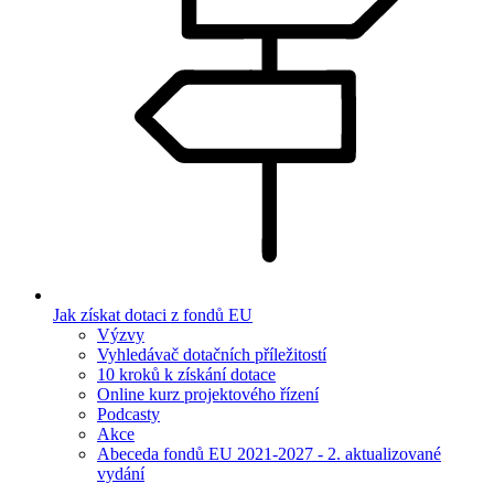
Jak získat dotaci z fondů EU
Výzvy
Vyhledávač dotačních příležitostí
10 kroků k získání dotace
Online kurz projektového řízení
Podcasty
Akce
Abeceda fondů EU 2021-2027 - 2. aktualizované
vydání