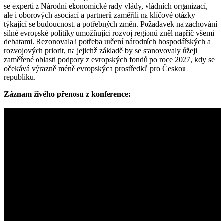
se experti z Národní ekonomické rady vlády, vládních organizací,
ale i oborových asociací a partnerů zaměřili na klíčové otázky
týkající se budoucnosti a potřebných změn. Požadavek na zachování
silné evropské politiky umožňující rozvoj regionů zněl napříč všemi
debatami. Rezonovala i potřeba určení národních hospodářských a
rozvojových priorit, na jejichž základě by se stanovovaly úžeji
zaměřené oblasti podpory z evropských fondů po roce 2027, kdy se
očekává výrazně méně evropských prostředků pro Českou
republiku.
Záznam živého přenosu z konference: