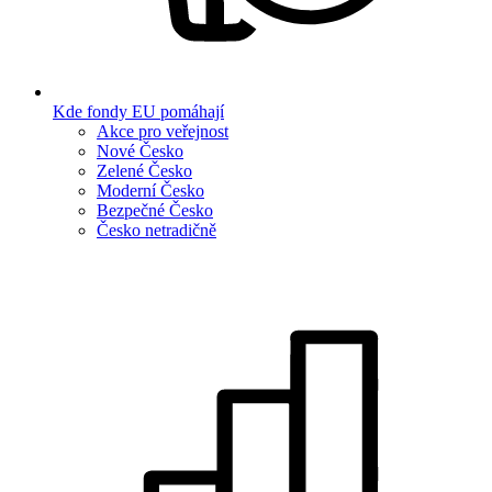
Kde fondy EU pomáhají
Akce pro veřejnost
Nové Česko
Zelené Česko
Moderní Česko
Bezpečné Česko
Česko netradičně