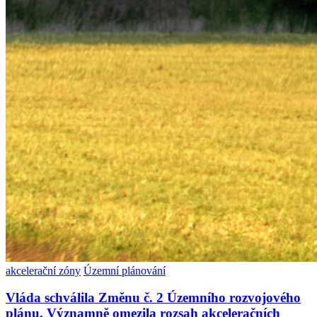
akcelerační zóny
Územní plánování
Vláda schválila Změnu č. 2 Územního rozvojového
plánu. Významně omezila rozsah akceleračních