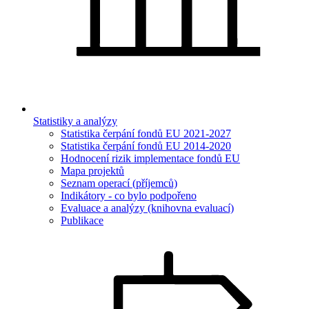
Statistiky a analýzy
Statistika čerpání fondů EU 2021-2027
Statistika čerpání fondů EU 2014-2020
Hodnocení rizik implementace fondů EU
Mapa projektů
Seznam operací (příjemců)
Indikátory - co bylo podpořeno
Evaluace a analýzy (knihovna evaluací)
Publikace