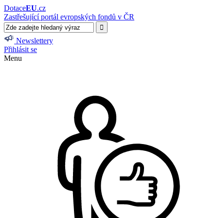
Dotace
EU
.cz
Zastřešující portál evropských fondů v ČR
Newslettery
Přihlásit se
Menu