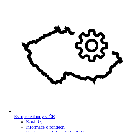
Evropské fondy v ČR
Novinky
Informace o fondech