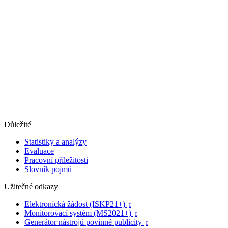
Důležité
Statistiky a analýzy
Evaluace
Pracovní příležitosti
Slovník pojmů
Užitečné odkazy
Elektronická žádost (ISKP21+)

Monitorovací systém (MS2021+)

Generátor nástrojů povinné publicity
