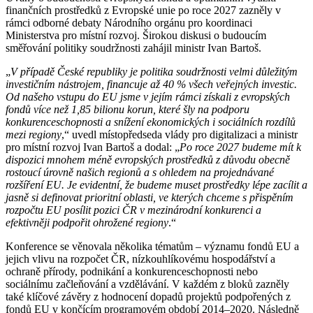
finančních prostředků z Evropské unie po roce 2027 zazněly v
rámci odborné debaty Národního orgánu pro koordinaci
Ministerstva pro místní rozvoj. Širokou diskusi o budoucím
směřování politiky soudržnosti zahájil ministr Ivan Bartoš.
„
V případě České republiky je politika soudržnosti velmi důležitým
investičním nástrojem, financuje až 40 % všech veřejných investic.
Od našeho vstupu do EU jsme v jejím rámci získali z evropských
fondů více než 1,85 bilionu korun, které šly na podporu
konkurenceschopnosti a snížení ekonomických i sociálních rozdílů
mezi regiony
,“ uvedl místopředseda vlády pro digitalizaci a ministr
pro místní rozvoj Ivan Bartoš a dodal: „
Po roce 2027 budeme mít k
dispozici mnohem méně evropských prostředků z důvodu obecně
rostoucí úrovně našich regionů a s ohledem na projednávané
rozšíření EU. Je evidentní, že budeme muset prostředky lépe zacílit a
jasně si definovat prioritní oblasti, ve kterých chceme s přispěním
rozpočtu EU posílit pozici ČR v mezinárodní konkurenci a
efektivněji podpořit ohrožené regiony
.“
Konference se věnovala několika tématům – významu fondů EU a
jejich vlivu na rozpočet ČR, nízkouhlíkovému hospodářství a
ochraně přírody, podnikání a konkurenceschopnosti nebo
sociálnímu začleňování a vzdělávání. V každém z bloků zazněly
také klíčové závěry z hodnocení dopadů projektů podpořených z
fondů EU v končícím programovém období 2014–2020. Následně