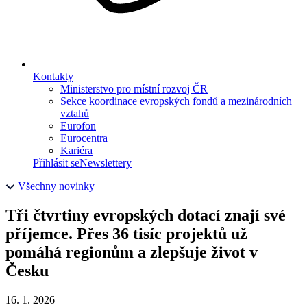
Kontakty
Ministerstvo pro místní rozvoj ČR
Sekce koordinace evropských fondů a mezinárodních
vztahů
Eurofon
Eurocentra
Kariéra
Přihlásit se
Newslettery
Všechny novinky
Tři čtvrtiny evropských dotací znají své
příjemce. Přes 36 tisíc projektů už
pomáhá regionům a zlepšuje život v
Česku
16. 1. 2026