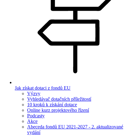
Jak získat dotaci z fondů EU
Výzvy
Vyhledávač dotačních příležitostí
10 kroků k získání dotace
Online kurz projektového řízení
Podcasty
Akce
Abeceda fondů EU 2021-2027 - 2. aktualizované
vydání