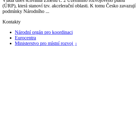
Vláda dnes schválila Změnu č. 2 Územního rozvojového plánu
(ÚRP), která stanoví tzv. akcelerační oblasti. K tomu Česko zavazují
podmínky Národního ...
Kontakty
Národní orgán pro koordinaci
Eurocentra
Ministerstvo pro místní rozvoj
