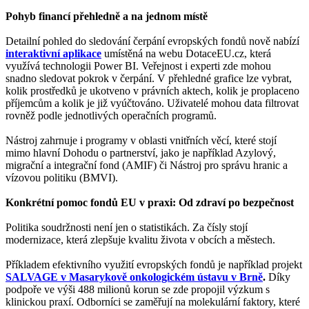
Pohyb financí přehledně a na jednom místě
Detailní pohled do sledování čerpání evropských fondů nově nabízí
interaktivní aplikace
umístěná na webu DotaceEU.cz, která
využívá technologii Power BI. Veřejnost i experti zde mohou
snadno sledovat pokrok v čerpání. V přehledné grafice lze vybrat,
kolik prostředků je ukotveno v právních aktech, kolik je proplaceno
příjemcům a kolik je již vyúčtováno. Uživatelé mohou data filtrovat
rovněž podle jednotlivých operačních programů.
Nástroj zahrnuje i programy v oblasti vnitřních věcí, které stojí
mimo hlavní Dohodu o partnerství, jako je například Azylový,
migrační a integrační fond (AMIF) či Nástroj pro správu hranic a
vízovou politiku (BMVI).
Konkrétní pomoc fondů EU v praxi: Od zdraví po bezpečnost
Politika soudržnosti není jen o statistikách. Za čísly stojí
modernizace, která zlepšuje kvalitu života v obcích a městech.
Příkladem efektivního využití evropských fondů je například projekt
SALVAGE v Masarykově onkologickém ústavu v Brně
.
Díky
podpoře ve výši 488 milionů korun se zde propojil výzkum s
klinickou praxí. Odborníci se zaměřují na molekulární faktory, které