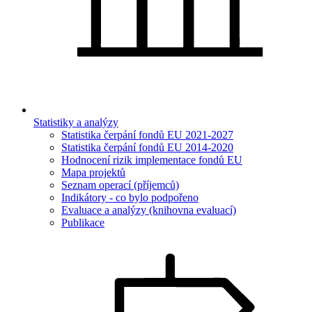
Statistiky a analýzy
Statistika čerpání fondů EU 2021-2027
Statistika čerpání fondů EU 2014-2020
Hodnocení rizik implementace fondů EU
Mapa projektů
Seznam operací (příjemců)
Indikátory - co bylo podpořeno
Evaluace a analýzy (knihovna evaluací)
Publikace