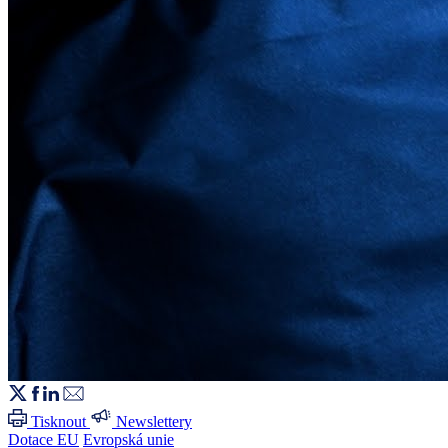
Tisknout
Newslettery
Dotace EU
Evropská unie