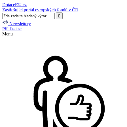
Dotace
EU
.cz
Zastřešující portál evropských fondů v ČR
Newslettery
Přihlásit se
Menu