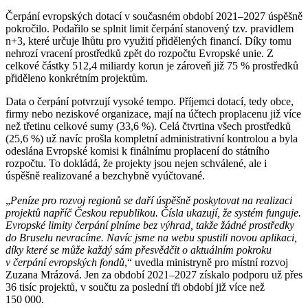
Čerpání evropských dotací v současném období 2021–2027 úspěšně
pokročilo. Podařilo se splnit limit čerpání stanovený tzv. pravidlem
n+3, které určuje lhůtu pro využití přidělených financí. Díky tomu
nehrozí vracení prostředků zpět do rozpočtu Evropské unie. Z
celkové částky 512,4 miliardy korun je zároveň již 75 % prostředků
přiděleno konkrétním projektům.
Data o čerpání potvrzují vysoké tempo. Příjemci dotací, tedy obce,
firmy nebo neziskové organizace, mají na účtech proplacenu již více
než třetinu celkové sumy (33,6 %). Celá čtvrtina všech prostředků
(25,6 %) už navíc prošla kompletní administrativní kontrolou a byla
odeslána Evropské komisi k finálnímu proplacení do státního
rozpočtu. To dokládá, že projekty jsou nejen schválené, ale i
úspěšně realizované a bezchybně vyúčtované.
„
Peníze pro rozvoj regionů se daří úspěšně poskytovat na realizaci
projektů napříč Českou republikou. Čísla ukazují, že systém funguje.
Evropské limity čerpání plníme bez výhrad, takže žádné prostředky
do Bruselu nevracíme. Navíc jsme na webu spustili novou aplikaci,
díky které se může každý sám přesvědčit o aktuálním pokroku
v čerpání evropských fondů
,“ uvedla ministryně pro místní rozvoj
Zuzana Mrázová. Jen za období 2021–2027 získalo podporu už přes
36 tisíc projektů, v součtu za poslední tři období již více než
150 000.