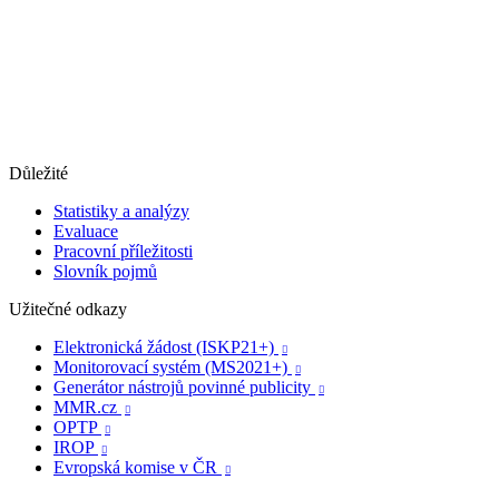
Důležité
Statistiky a analýzy
Evaluace
Pracovní příležitosti
Slovník pojmů
Užitečné odkazy
Elektronická žádost (ISKP21+)

Monitorovací systém (MS2021+)

Generátor nástrojů povinné publicity

MMR.cz

OPTP

IROP

Evropská komise v ČR
