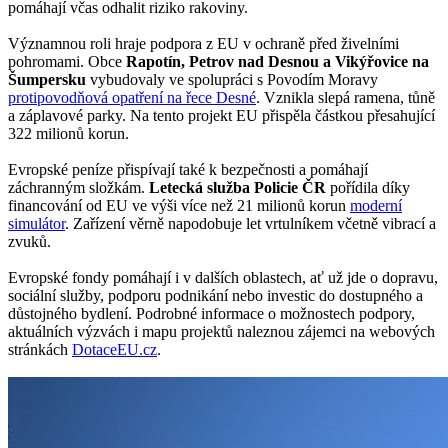
pomáhají včas odhalit riziko rakoviny.
Významnou roli hraje podpora z EU v ochraně před živelními
pohromami. Obce
Rapotín, Petrov nad Desnou a Vikýřovice na
Šumpersku
vybudovaly ve spolupráci s Povodím Moravy
protipovodňová opatření na řece Desné
. Vznikla slepá ramena, tůně
a záplavové parky. Na tento projekt EU přispěla částkou přesahující
322 milionů korun.
Evropské peníze přispívají také k bezpečnosti a pomáhají
záchranným složkám.
Letecká služba Policie ČR
pořídila díky
financování od EU ve výši více než 21 milionů korun
moderní
simulátor
. Zařízení věrně napodobuje let vrtulníkem včetně vibrací a
zvuků.
Evropské fondy pomáhají i v dalších oblastech, ať už jde o dopravu,
sociální služby, podporu podnikání nebo investic do dostupného a
důstojného bydlení. Podrobné informace o možnostech podpory,
aktuálních výzvách i mapu projektů naleznou zájemci na webových
stránkách
DotaceEU.cz
.