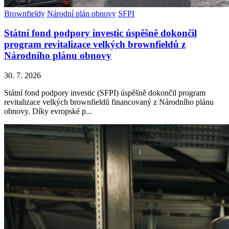
Brownfieldy
Národní plán obnovy
SFPI
Státní fond podpory investic úspěšně dokončil
program revitalizace velkých brownfieldů z
Národního plánu obnovy
30. 7. 2026
Státní fond podpory investic (SFPI) úspěšně dokončil program
revitalizace velkých brownfieldů financovaný z Národního plánu
obnovy. Díky evropské p...