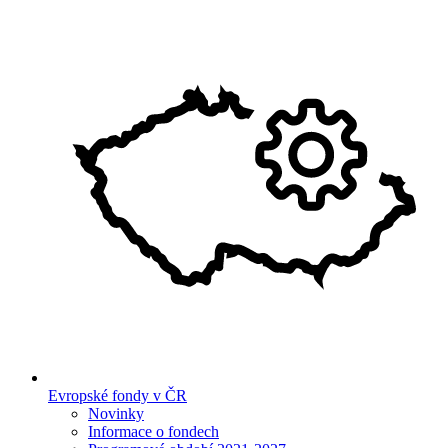
Evropské fondy v ČR
Novinky
Informace o fondech