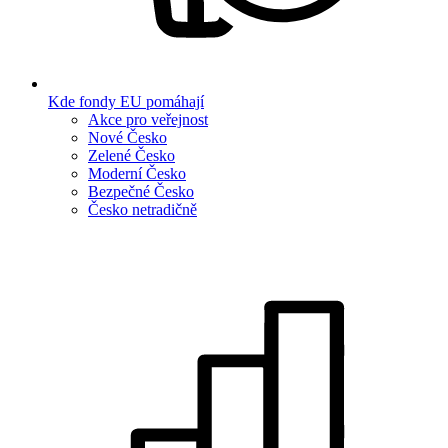
Kde fondy EU pomáhají
Akce pro veřejnost
Nové Česko
Zelené Česko
Moderní Česko
Bezpečné Česko
Česko netradičně