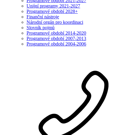
Programové období 2021-2027
Unijní programy 2021-2027
Programové období 2028+
Finanční nástroje
Národní orgán pro koordinaci
Slovník pojmů
Programové období 2014-2020
Programové období 2007-2013
Programové období 2004-2006