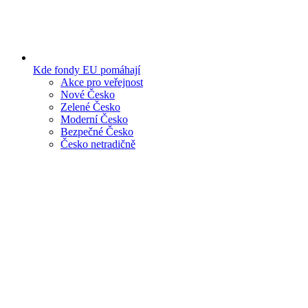
Kde fondy EU pomáhají
Akce pro veřejnost
Nové Česko
Zelené Česko
Moderní Česko
Bezpečné Česko
Česko netradičně