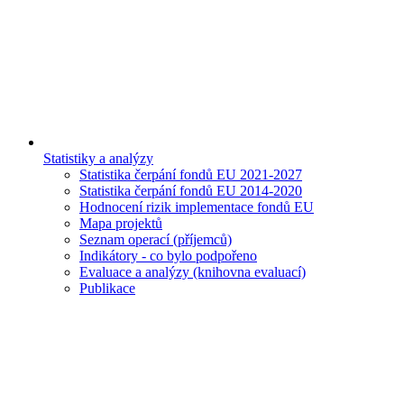
Statistiky a analýzy
Statistika čerpání fondů EU 2021-2027
Statistika čerpání fondů EU 2014-2020
Hodnocení rizik implementace fondů EU
Mapa projektů
Seznam operací (příjemců)
Indikátory - co bylo podpořeno
Evaluace a analýzy (knihovna evaluací)
Publikace