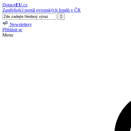
Dotace
EU
.cz
Zastřešující portál evropských fondů v ČR
Newslettery
Přihlásit se
Menu