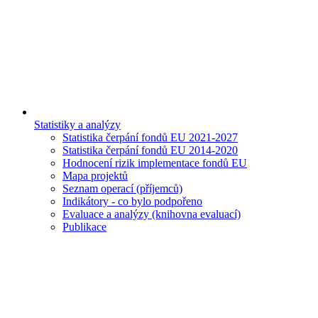
Statistiky a analýzy
Statistika čerpání fondů EU 2021-2027
Statistika čerpání fondů EU 2014-2020
Hodnocení rizik implementace fondů EU
Mapa projektů
Seznam operací (příjemců)
Indikátory - co bylo podpořeno
Evaluace a analýzy (knihovna evaluací)
Publikace