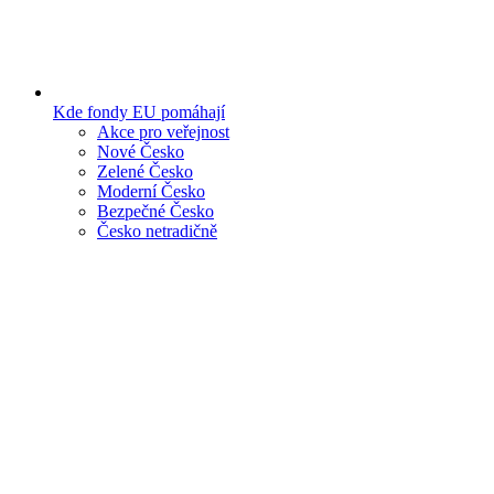
Kde fondy EU pomáhají
Akce pro veřejnost
Nové Česko
Zelené Česko
Moderní Česko
Bezpečné Česko
Česko netradičně