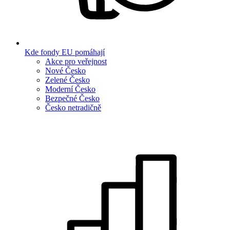
Kde fondy EU pomáhají
Akce pro veřejnost
Nové Česko
Zelené Česko
Moderní Česko
Bezpečné Česko
Česko netradičně