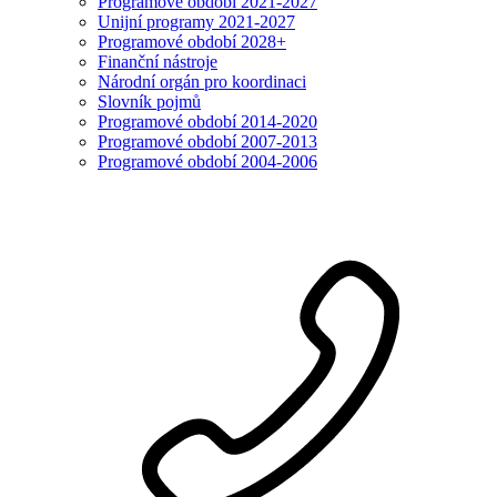
Programové období 2021-2027
Unijní programy 2021-2027
Programové období 2028+
Finanční nástroje
Národní orgán pro koordinaci
Slovník pojmů
Programové období 2014-2020
Programové období 2007-2013
Programové období 2004-2006