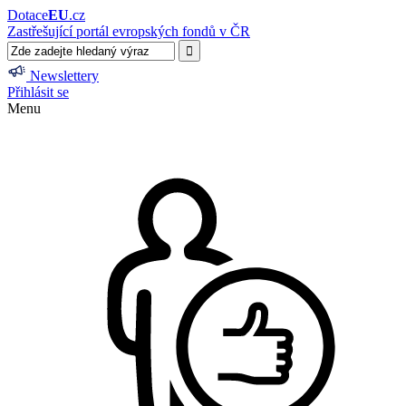
Dotace
EU
.cz
Zastřešující portál evropských fondů v ČR
Newslettery
Přihlásit se
Menu