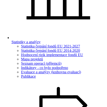
Statistiky a analýzy
Statistika čerpání fondů EU 2021-2027
Statistika čerpání fondů EU 2014-2020
Hodnocení rizik implementace fondů EU
Mapa projektů
Seznam operací (příjemců)
Indikátory - co bylo podpořeno
Evaluace a analýzy (knihovna evaluací)
Publikace