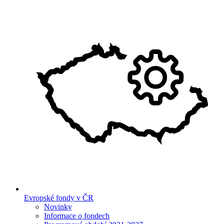
Evropské fondy v ČR
Novinky
Informace o fondech