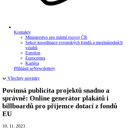
Kontakty
Ministerstvo pro místní rozvoj ČR
Sekce koordinace evropských fondů a mezinárodních
vztahů
Eurofon
Eurocentra
Kariéra
Přihlásit se
Newslettery
Všechny novinky
Povinná publicita projektů snadno a
správně: Online generátor plakátů i
billboardů pro příjemce dotací z fondů
EU
10. 11. 2023