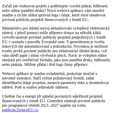
Začali jste realizovat projekt a potřebujete vyrobit plakát, billboard,
nebo stálou pamětní desku? Nová webová aplikace vám umožní
snadno a rychle získat správná loga i údaje, které musí obsahovat
povinná publicita projektů financovaných z fondů EU.
Ministerstvo pro místní rozvoj aktualizovalo vylepšený elektronický
nástroj, s jehož pomocí může příjemce dotace na několik kliků
vytvořit nástroje povinné publicity projektů podpořených z fondů
EU v souladu s pravidly Evropské unie. S generátorem je tvorba
tiskových dat automatizovaná a jednoduchá. Novinkou je možnost
tvorby prvků povinné publicity pro elektronické úřední desky, což
vám ušetří papír i místo vývěsních ploch. Navíc je vylepšen editor
obrázků pro osvědčené formáty, jako jsou pamětní desky, billboardy
nebo plakáty. Můžete přidat i třetí logo firmy příjemce.
Webová aplikace je snadno ovladatelná, poskytuje stručné a
návodné instrukce. Stačí vybrat požadovaný formát, zadat
identifikační údaje projektu, nastavit parametry tisku a zkontrolovat
náhled. Poté si soubor jednoduše stáhnete.
Ušetřete čas a energii při splnění povinných náležitostí projektů
financovaných z fondů EU. Generátor nástrojů povinné publicity
pro programové období 2021–2027 najdete na webu
publicita.DotaceEU.cz
.