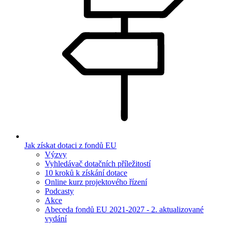
Jak získat dotaci z fondů EU
Výzvy
Vyhledávač dotačních příležitostí
10 kroků k získání dotace
Online kurz projektového řízení
Podcasty
Akce
Abeceda fondů EU 2021-2027 - 2. aktualizované
vydání