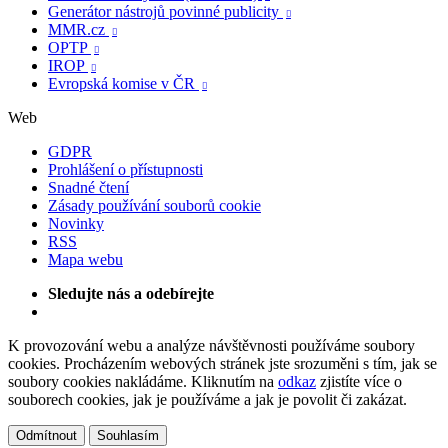
Generátor nástrojů povinné publicity

MMR.cz

OPTP

IROP

Evropská komise v ČR

Web
GDPR
Prohlášení o přístupnosti
Snadné čtení
Zásady používání souborů cookie
Novinky
RSS
Mapa webu
Sledujte nás a odebírejte
K provozování webu a analýze návštěvnosti používáme soubory
cookies. Procházením webových stránek jste srozuměni s tím, jak se
soubory cookies nakládáme. Kliknutím na
odkaz
zjistíte více o
souborech cookies, jak je používáme a jak je povolit či zakázat.
Odmítnout
Souhlasím