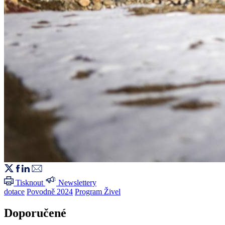
Tisknout
Newslettery
dotace
Povodně 2024
Program Živel
Doporučené