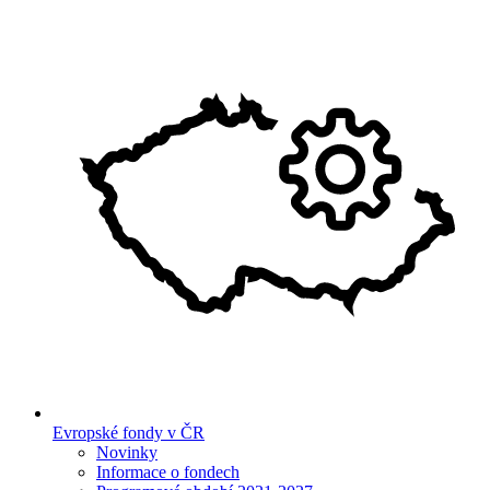
Evropské fondy v ČR
Novinky
Informace o fondech