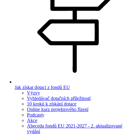
Jak získat dotaci z fondů EU
Výzvy
Vyhledávač dotačních příležitostí
10 kroků k získání dotace
Online kurz projektového řízení
Podcasty
Akce
Abeceda fondů EU 2021-2027 - 2. aktualizované
vydání