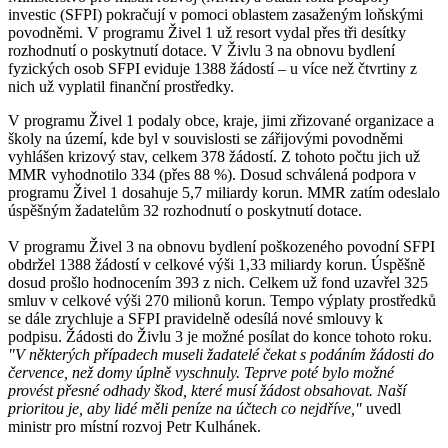
investic (SFPI) pokračují v pomoci oblastem zasaženým loňskými
povodněmi. V programu Živel 1 už resort vydal přes tři desítky
rozhodnutí o poskytnutí dotace. V Živlu 3 na obnovu bydlení
fyzických osob SFPI eviduje 1388 žádostí – u více než čtvrtiny z
nich už vyplatil finanční prostředky.
V programu Živel 1 podaly obce, kraje, jimi zřizované organizace a
školy na území, kde byl v souvislosti se zářijovými povodněmi
vyhlášen krizový stav, celkem 378 žádostí. Z tohoto počtu jich už
MMR vyhodnotilo 334 (přes 88 %). Dosud schválená podpora v
programu Živel 1 dosahuje 5,7 miliardy korun. MMR zatím odeslalo
úspěšným žadatelům 32 rozhodnutí o poskytnutí dotace.
V programu Živel 3 na obnovu bydlení poškozeného povodní SFPI
obdržel 1388 žádostí v celkové výši 1,33 miliardy korun. Úspěšně
dosud prošlo hodnocením 393 z nich. Celkem už fond uzavřel 325
smluv v celkové výši 270 milionů korun. Tempo výplaty prostředků
se dále zrychluje a SFPI pravidelně odesílá nové smlouvy k
podpisu. Žádosti do Živlu 3 je možné posílat do konce tohoto roku.
"V některých případech museli žadatelé čekat s podáním žádosti do
července, než domy úplně vyschnuly. Teprve poté bylo možné
provést přesné odhady škod, které musí žádost obsahovat. Naší
prioritou je, aby lidé měli peníze na účtech co nejdříve,"
uvedl
ministr pro místní rozvoj Petr Kulhánek.