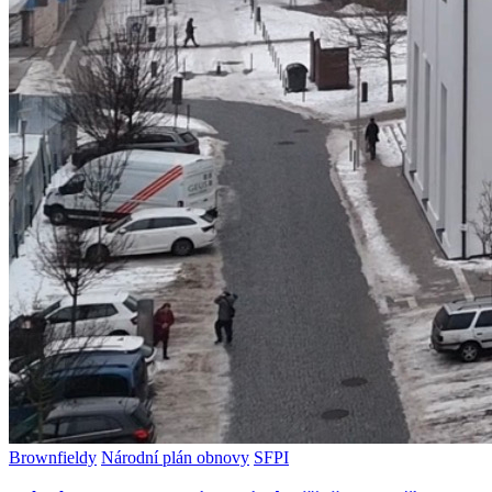
Brownfieldy
Národní plán obnovy
SFPI