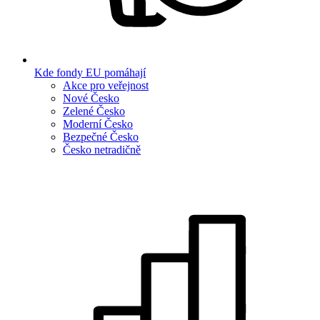
Kde fondy EU pomáhají
Akce pro veřejnost
Nové Česko
Zelené Česko
Moderní Česko
Bezpečné Česko
Česko netradičně