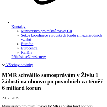
Kontakty
Ministerstvo pro místní rozvoj ČR
Sekce koordinace evropských fondů a mezinárodních
vztahů
Eurofon
Eurocentra
Kariéra
Přihlásit se
Newslettery
Všechny novinky
MMR schválilo samosprávám v Živlu 1
žádosti na obnovu po povodních za téměř
6 miliard korun
29. 7. 2025
Ministerstvo pro místní rozvoj (MMR) a Státní fond podpory