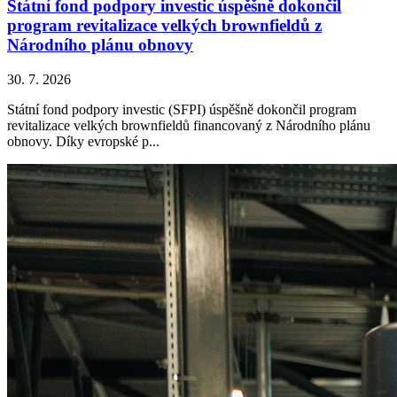
Státní fond podpory investic úspěšně dokončil
program revitalizace velkých brownfieldů z
Národního plánu obnovy
30. 7. 2026
Státní fond podpory investic (SFPI) úspěšně dokončil program
revitalizace velkých brownfieldů financovaný z Národního plánu
obnovy. Díky evropské p...