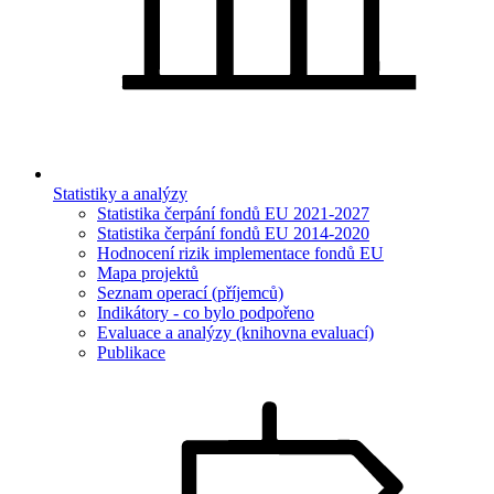
Statistiky a analýzy
Statistika čerpání fondů EU 2021-2027
Statistika čerpání fondů EU 2014-2020
Hodnocení rizik implementace fondů EU
Mapa projektů
Seznam operací (příjemců)
Indikátory - co bylo podpořeno
Evaluace a analýzy (knihovna evaluací)
Publikace