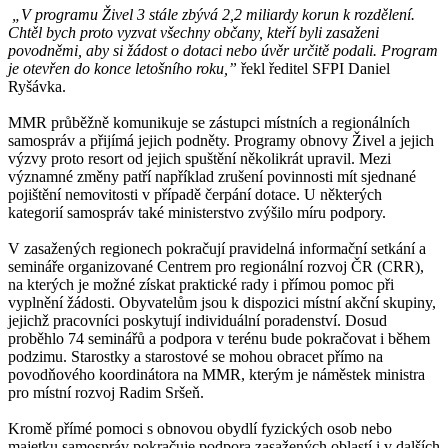
„V programu Živel 3 stále zbývá 2,2 miliardy korun k rozdělení.
Chtěl bych proto vyzvat všechny občany, kteří byli zasaženi
povodněmi, aby si žádost o dotaci nebo úvěr určitě podali. Program
je otevřen do konce letošního roku,”
řekl ředitel SFPI Daniel
Ryšávka.
MMR průběžně komunikuje se zástupci místních a regionálních
samospráv a přijímá jejich podněty. Programy obnovy Živel a jejich
výzvy proto resort od jejich spuštění několikrát upravil. Mezi
významné změny patří například zrušení povinnosti mít sjednané
pojištění nemovitosti v případě čerpání dotace. U některých
kategorií samospráv také ministerstvo zvýšilo míru podpory.
V zasažených regionech pokračují pravidelná informační setkání a
semináře organizované Centrem pro regionální rozvoj ČR (CRR),
na kterých je možné získat praktické rady i přímou pomoc při
vyplnění žádosti. Obyvatelům jsou k dispozici místní akční skupiny,
jejichž pracovníci poskytují individuální poradenství. Dosud
proběhlo 74 seminářů a podpora v terénu bude pokračovat i během
podzimu. Starostky a starostové se mohou obracet přímo na
povodňového koordinátora na MMR, kterým je náměstek ministra
pro místní rozvoj Radim Sršeň.
Kromě přímé pomoci s obnovou obydlí fyzických osob nebo
majetku samospráv pokračuje podpora zasažených oblastí i v dalších