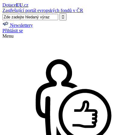
Dotace
EU
.cz
Zastřešující portál evropských fondů v ČR
Newslettery
Přihlásit se
Menu