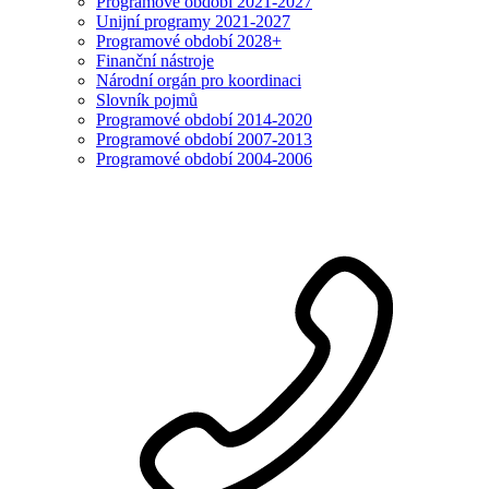
Programové období 2021-2027
Unijní programy 2021-2027
Programové období 2028+
Finanční nástroje
Národní orgán pro koordinaci
Slovník pojmů
Programové období 2014-2020
Programové období 2007-2013
Programové období 2004-2006