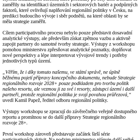
zaměřily na identifikaci územních i sektorových bariér a podpůrných
faktorů, které ovlivňují naplňování regionální politiky v Česku, na
predikci budoucího vývoje i sběr podnětů, na které oblasti by se
měla strategie zaměřit.
Cílem participativního procesu nebylo pouze představit dosavadní
analytické výstupy, ale především získat zpětnou vazbu a aktivně
zapojit partnery do samotné tvorby strategie. Výstupy z workshopu
pomohou ministerstvu zpřesňovat analytické poznatky, doplňovat
nové perspektivy a lépe interpretovat vývojové trendy i potřeby
jednotlivých typů území.
„Věřím, že i díky tomuto našemu, ve státní správě, ne úplně
běžnému pojetí přípravy koncepčního dokumentu, nebude Strategie
regionálního rozvoje 2028+ pouze podkladem pro tvorbu politik
našeho resortu, ale vezmou ji za své i resorty, zástupci území i další
partneři, protože regionální politika je svojí povahou průřezová,“
uvedl Kamil Papež, ředitel odboru regionální politiky.
Výstupy workshopu se zpracují do závěrečného veřejně dostupného
reportu a promítnou se do další přípravy Strategie regionálního
rozvoje 28+.
První workshop zároveň představuje začátek širší série
participativních aktivit. Na podzim ministerstvo plánuje další velké