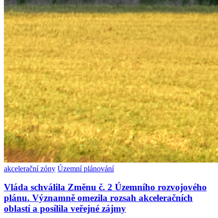
akcelerační zóny
Územní plánování
Vláda schválila Změnu č. 2 Územního rozvojového
plánu. Významně omezila rozsah akceleračních
oblastí a posílila veřejné zájmy