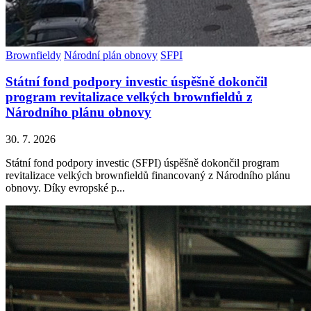
Brownfieldy
Národní plán obnovy
SFPI
Státní fond podpory investic úspěšně dokončil
program revitalizace velkých brownfieldů z
Národního plánu obnovy
30. 7. 2026
Státní fond podpory investic (SFPI) úspěšně dokončil program
revitalizace velkých brownfieldů financovaný z Národního plánu
obnovy. Díky evropské p...