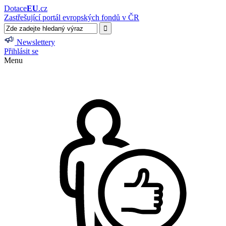
Dotace
EU
.cz
Zastřešující portál evropských fondů v ČR
Newslettery
Přihlásit se
Menu