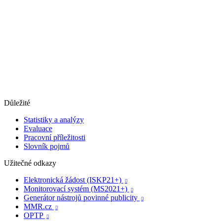
Důležité
Statistiky a analýzy
Evaluace
Pracovní příležitosti
Slovník pojmů
Užitečné odkazy
Elektronická žádost (ISKP21+)

Monitorovací systém (MS2021+)

Generátor nástrojů povinné publicity

MMR.cz

OPTP
