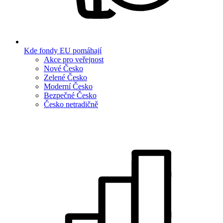
Kde fondy EU pomáhají
Akce pro veřejnost
Nové Česko
Zelené Česko
Moderní Česko
Bezpečné Česko
Česko netradičně