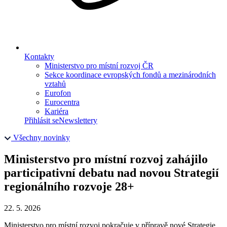
Kontakty
Ministerstvo pro místní rozvoj ČR
Sekce koordinace evropských fondů a mezinárodních
vztahů
Eurofon
Eurocentra
Kariéra
Přihlásit se
Newslettery
Všechny novinky
Ministerstvo pro místní rozvoj zahájilo
participativní debatu nad novou Strategií
regionálního rozvoje 28+
22. 5. 2026
Ministerstvo pro místní rozvoj pokračuje v přípravě nové Strategie