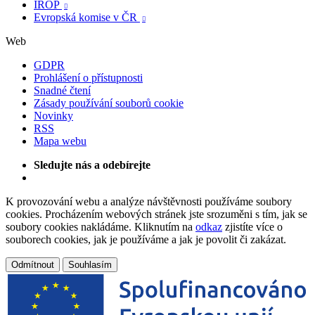
IROP

Evropská komise v ČR

Web
GDPR
Prohlášení o přístupnosti
Snadné čtení
Zásady používání souborů cookie
Novinky
RSS
Mapa webu
Sledujte nás a odebírejte
K provozování webu a analýze návštěvnosti používáme soubory
cookies. Procházením webových stránek jste srozuměni s tím, jak se
soubory cookies nakládáme. Kliknutím na
odkaz
zjistíte více o
souborech cookies, jak je používáme a jak je povolit či zakázat.
Odmítnout
Souhlasím