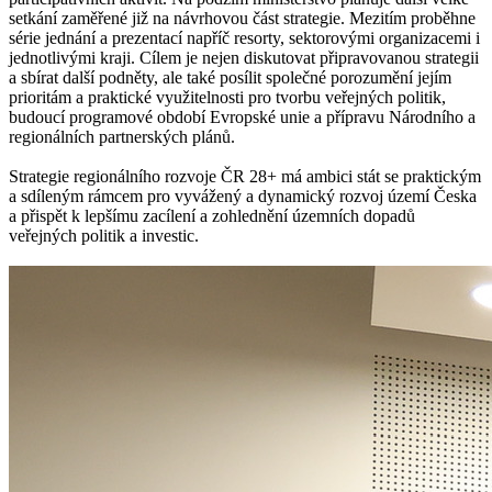
setkání zaměřené již na návrhovou část strategie. Mezitím proběhne
série jednání a prezentací napříč resorty, sektorovými organizacemi i
jednotlivými kraji. Cílem je nejen diskutovat připravovanou strategii
a sbírat další podněty, ale také posílit společné porozumění jejím
prioritám a praktické využitelnosti pro tvorbu veřejných politik,
budoucí programové období Evropské unie a přípravu Národního a
regionálních partnerských plánů.
Strategie regionálního rozvoje ČR 28+ má ambici stát se praktickým
a sdíleným rámcem pro vyvážený a dynamický rozvoj území Česka
a přispět k lepšímu zacílení a zohlednění územních dopadů
veřejných politik a investic.