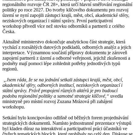
regionálního rozvoje ČR 28+, která určí hlavní směřování regionální
politiky po roce 2027. Do tvorby klíčového dokumentu pro rozvoj
území se nyní zapojili zástupci krajů, měst, obcí, akademické sféry,
neziskových organizací i státní správy. První participativní
workshop přivedl více než stovku odborníků a partnerů z celého
Česka.
Aktuálně ministerstvo dokončuje analytickou část strategie, která
vychází z rozsáhlých datových podkladů, odborných analýz a jejich
interpretace. Významnou součástí přípravy dokumentu je zároveň
zapojení partnerů z území a odborné veřejnosti, jejichž zkušenosti a
podněty mají pomoci lépe zohlednit potřeby jednotlivých typů
regionů.
„Jsem ráda, že se na jednání setkali zástupci krajů, měst, obcí,
akademické sféry, odborných institucí, neziskových organizací i
státní správy. Právě propojení různých aktérů je pro budoucí
podobu regionální politiky a samotné strategie klíčové,“
uvedla
ministryně pro místní rozvoj Zuzana Mrázová při zahájení
workshopu.
Setkání bylo koncipováno odlišně od běžných forem projednávání
strategických dokumentů. Namísto jednostranné prezentace výstupů
byl kladen důraz na interaktivní a participativní práci účastníků ve
čtyřech tematických blocích, které probíhaly po celý den. Diskuse se