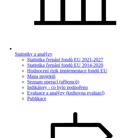
Statistiky a analýzy
Statistika čerpání fondů EU 2021-2027
Statistika čerpání fondů EU 2014-2020
Hodnocení rizik implementace fondů EU
Mapa projektů
Seznam operací (příjemců)
Indikátory - co bylo podpořeno
Evaluace a analýzy (knihovna evaluací)
Publikace