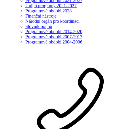
Programové období 2021-2027
Unijní programy 2021-2027
Programové období 2028+
Finanční nástroje
Národní orgán pro koordinaci
Slovník pojmů
Programové období 2014-2020
Programové období 2007-2013
Programové období 2004-2006