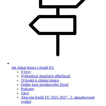
Jak získat dotaci z fondů EU
Výzvy
Vyhledávač dotačních příležitostí
10 kroků k získání dotace
Online kurz projektového řízení
Podcasty
Akce
Abeceda fondů EU 2021-2027 - 2. aktualizované
vydání