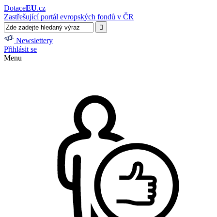
Dotace
EU
.cz
Zastřešující portál evropských fondů v ČR
Newslettery
Přihlásit se
Menu