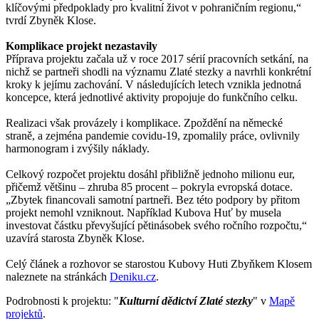
klíčovými předpoklady pro kvalitní život v pohraničním regionu,“
tvrdí Zbyněk Klose.
Komplikace projekt nezastavily
Příprava projektu začala už v roce 2017 sérií pracovních setkání, na
nichž se partneři shodli na významu Zlaté stezky a navrhli konkrétní
kroky k jejímu zachování. V následujících letech vznikla jednotná
koncepce, která jednotlivé aktivity propojuje do funkčního celku.
Realizaci však provázely i komplikace. Zpoždění na německé
straně, a zejména pandemie covidu-19, zpomalily práce, ovlivnily
harmonogram i zvýšily náklady.
Celkový rozpočet projektu dosáhl přibližně jednoho milionu eur,
přičemž většinu – zhruba 85 procent – pokryla
evropská dotace
.
„Zbytek financovali samotní partneři. Bez této podpory by přitom
projekt nemohl vzniknout. Například Kubova Huť by musela
investovat částku převyšující pětinásobek svého ročního rozpočtu,“
uzavírá starosta Zbyněk Klose.
Celý článek a rozhovor se starostou Kubovy Huti Zbyňkem Klosem
naleznete na stránkách
Deniku.cz
.
Podrobnosti k projektu: "
Kulturní dědictví Zlaté stezky
" v
Mapě
projektů
.