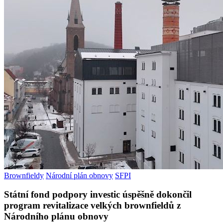
Brownfieldy
Národní plán obnovy
SFPI
Státní fond podpory investic úspěšně dokončil
program revitalizace velkých brownfieldů z
Národního plánu obnovy