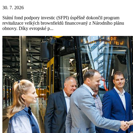
30. 7. 2026
Státní fond podpory investic (SFPI) úspěšně dokončil program
revitalizace velkých brownfieldů financovaný z Národního plánu
obnovy. Díky evropské p...