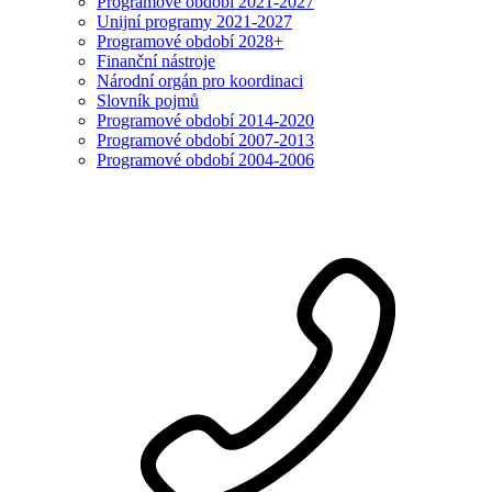
Programové období 2021-2027
Unijní programy 2021-2027
Programové období 2028+
Finanční nástroje
Národní orgán pro koordinaci
Slovník pojmů
Programové období 2014-2020
Programové období 2007-2013
Programové období 2004-2006