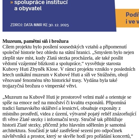
Muzeum, pamětní síň i brožura
Cílem projektu bylo posílení sousedských vztahů a připomenutí
společné historie bez ohledu na státní hranici. „Smyslem bylo nejen
zlepšit stav míst, kudy Zlatá stezka procházela, ale také posílit
vědomí vzájemné blízkosti a spolupráce,“ vysvětluje starosta
Kubovy Huti Zbyněk Klose. V rámci projektu vzniklo v posledních
letech unikátní muzeum v Kubové Huti a síň ve Strážném, obojí
věnované fenoménu této historické trasy. Vydána byla také
trojjazyčná brožura o vimperské větvi.
„Muzeum na Kubově Huti je prostorově velmi malé a orientuje se
spíše na emoce než na množství či kvalitu exponátů. Připomíná
tradici šumavského sklářství a lesnictví, obsahuje exponáty z
místního prostředí, videa z území, výtvarně pojatý reliéf znázorňující
tři větve Zlaté stezky i informační texty. Stručně tak přibližuje
historii Zlaté stezky, přičemž jeho hlavním sdělením je samotná
architektura. Součástí je také zastřešené sezení pro odpočinek
návštěvníků a prostor, který se skvěle hodí pro pořádání koncertů,“