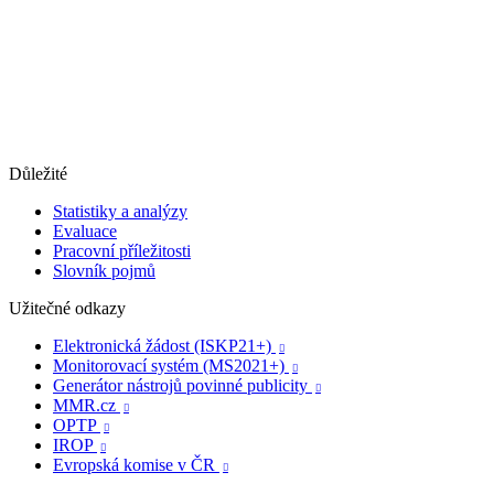
Důležité
Statistiky a analýzy
Evaluace
Pracovní příležitosti
Slovník pojmů
Užitečné odkazy
Elektronická žádost (ISKP21+)

Monitorovací systém (MS2021+)

Generátor nástrojů povinné publicity

MMR.cz

OPTP

IROP

Evropská komise v ČR
