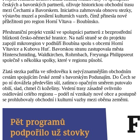
českých a bavorských partnerů, oživuje historickou obchodní trasu
mezi Čechami a Bavorskem. Iniciativa zahrnovala obnovu stezky,
výstavbu muzeí a posílení kulturních vazeb, čímž přinesla nové
příležitosti pro region Horní Vltava – Boubínsko.
Přeshraniční projekt vznikl ve spolupráci partnerů z bezprostřední
blízkosti česko-německé hranice. Na naší straně se do projektu
zapojil mikroregion v podhůří Boubína spolu s obcemi Horní
Vltavice a Kubova Huť. Bavorskou stranu zastupovala města
Hinterschmiding, Waldkirchen, Rohrnbach, Freyunga Philippsreut
společně s několika spolky, které v regionu působí.
Zlatá stezka patřila ve středověku k nejvýznamnějším obchodním
cestám spojujícím české země s bavorským Podunajím. Do Čech se
po ní dovážela především sůl, zatímco opačným směrem putovalo
obilí, slad, chmel či kožešiny. Vedení trasy zásadně ovlivnilo
osidlování celého regionu – podél ní vznikaly nové obce a postupně
se prohlubovaly obchodní i kulturní vazby mezi oběma zeměmi.