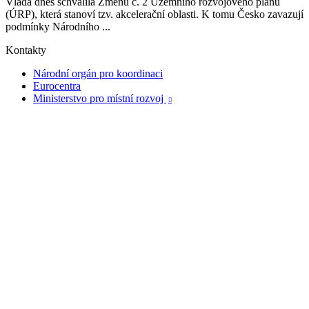
Vláda dnes schválila Změnu č. 2 Územního rozvojového plánu
(ÚRP), která stanoví tzv. akcelerační oblasti. K tomu Česko zavazují
podmínky Národního ...
Kontakty
Národní orgán pro koordinaci
Eurocentra
Ministerstvo pro místní rozvoj
