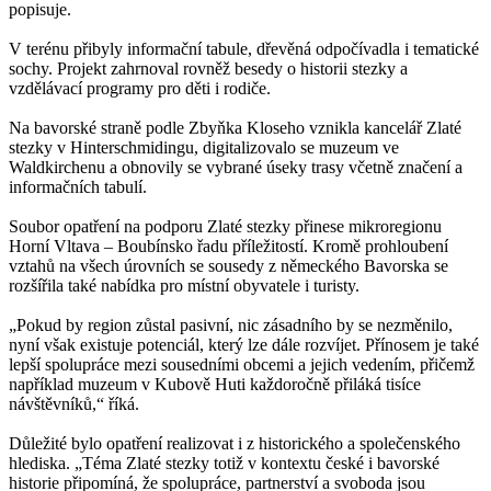
popisuje.
V terénu přibyly informační tabule, dřevěná odpočívadla i tematické
sochy. Projekt zahrnoval rovněž besedy o historii stezky a
vzdělávací programy pro děti i rodiče.
Na bavorské straně podle Zbyňka Kloseho vznikla kancelář Zlaté
stezky v Hinterschmidingu, digitalizovalo se muzeum ve
Waldkirchenu a obnovily se vybrané úseky trasy včetně značení a
informačních tabulí.
Soubor opatření na podporu Zlaté stezky přinese mikroregionu
Horní Vltava – Boubínsko řadu příležitostí. Kromě prohloubení
vztahů na všech úrovních se sousedy z německého Bavorska se
rozšířila také nabídka pro místní obyvatele i turisty.
„Pokud by region zůstal pasivní, nic zásadního by se nezměnilo,
nyní však existuje potenciál, který lze dále rozvíjet. Přínosem je také
lepší spolupráce mezi sousedními obcemi a jejich vedením, přičemž
například muzeum v Kubově Huti každoročně přiláká tisíce
návštěvníků,“ říká.
Důležité bylo opatření realizovat i z historického a společenského
hlediska. „Téma Zlaté stezky totiž v kontextu české i bavorské
historie připomíná, že spolupráce, partnerství a svoboda jsou