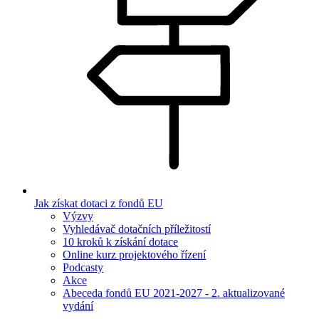
Jak získat dotaci z fondů EU
Výzvy
Vyhledávač dotačních příležitostí
10 kroků k získání dotace
Online kurz projektového řízení
Podcasty
Akce
Abeceda fondů EU 2021-2027 - 2. aktualizované
vydání