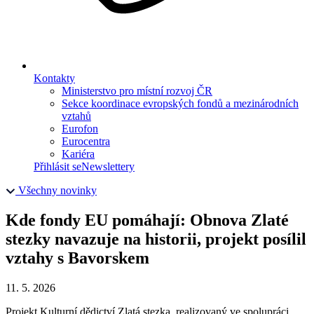
Kontakty
Ministerstvo pro místní rozvoj ČR
Sekce koordinace evropských fondů a mezinárodních
vztahů
Eurofon
Eurocentra
Kariéra
Přihlásit se
Newslettery
Všechny novinky
Kde fondy EU pomáhají: Obnova Zlaté
stezky navazuje na historii, projekt posílil
vztahy s Bavorskem
11. 5. 2026
Projekt Kulturní dědictví Zlatá stezka, realizovaný ve spolupráci