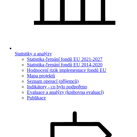
Statistiky a analýzy
Statistika čerpání fondů EU 2021-2027
Statistika čerpání fondů EU 2014-2020
Hodnocení rizik implementace fondů EU
Mapa projektů
Seznam operací (příjemců)
Indikátory - co bylo podpořeno
Evaluace a analýzy (knihovna evaluací)
Publikace