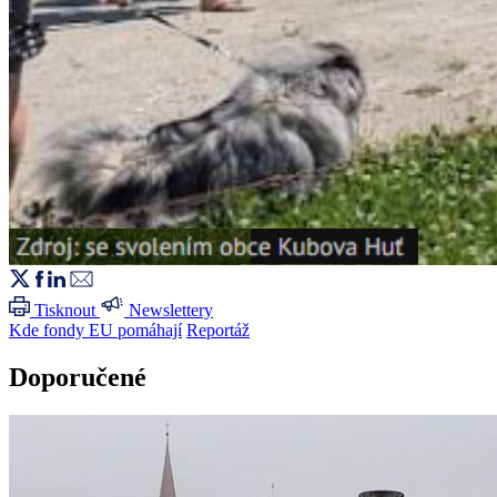
Tisknout
Newslettery
Kde fondy EU pomáhají
Reportáž
Doporučené