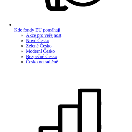
Kde fondy EU pomáhají
Akce pro veřejnost
Nové Česko
Zelené Česko
Moderní Česko
Bezpečné Česko
Česko netradičně