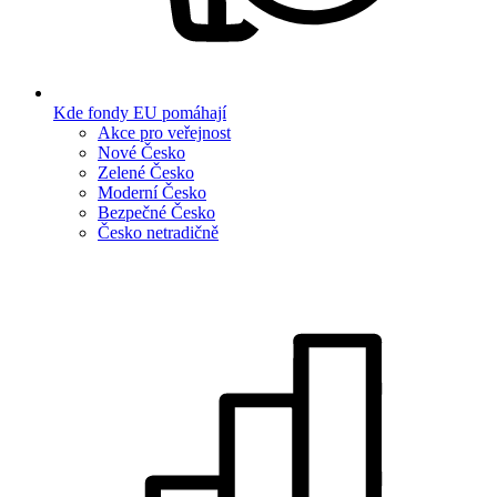
Kde fondy EU pomáhají
Akce pro veřejnost
Nové Česko
Zelené Česko
Moderní Česko
Bezpečné Česko
Česko netradičně