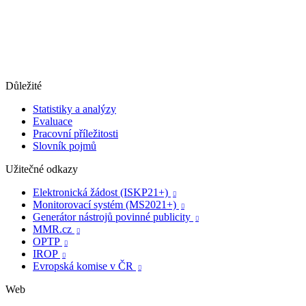
Důležité
Statistiky a analýzy
Evaluace
Pracovní příležitosti
Slovník pojmů
Užitečné odkazy
Elektronická žádost (ISKP21+)

Monitorovací systém (MS2021+)

Generátor nástrojů povinné publicity

MMR.cz

OPTP

IROP

Evropská komise v ČR

Web