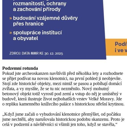
Podzemní rotunda
Pokud jste archeoskanzen navštívili před několika lety a rozhodnete
se přijet podívat na novou klenotnici, na první pohled ji neobjevíte.
Stojí zde historické objekty, mezi nimiž se pasou a pobíhají domácí
zvířata, a vy myslíte, že se tu nic nezměnilo. Nový mohutný
betonový objekt totiž vyrostl pod zemí a vstup do něj je umístěný v
budově, která ilustruje život nejbohatších vrstev Velké Moravy. Jde
o repliku kamenného knížecího paláce s historickou střešní krytinou.
„Když jsme začali o vybudování klenotnice přemýšlet, od počátku
jsme nechtěli, aby narušovala historickou podobu skanzenu. Proto je
celá v podzemí a návštěvníci si všimli jen toho, když se stavěla,“