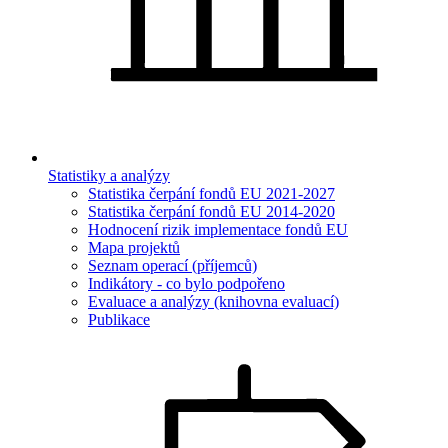
Statistiky a analýzy
Statistika čerpání fondů EU 2021-2027
Statistika čerpání fondů EU 2014-2020
Hodnocení rizik implementace fondů EU
Mapa projektů
Seznam operací (příjemců)
Indikátory - co bylo podpořeno
Evaluace a analýzy (knihovna evaluací)
Publikace