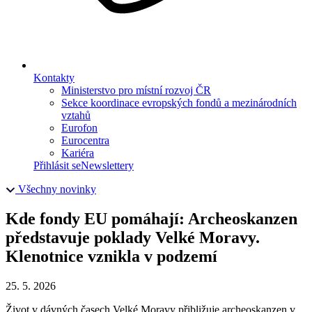
Kontakty
Ministerstvo pro místní rozvoj ČR
Sekce koordinace evropských fondů a mezinárodních
vztahů
Eurofon
Eurocentra
Kariéra
Přihlásit se
Newslettery
Všechny novinky
Kde fondy EU pomáhají: Archeoskanzen
představuje poklady Velké Moravy.
Klenotnice vznikla v podzemí
25. 5. 2026
Život v dávných časech Velké Moravy přibližuje archeoskanzen v