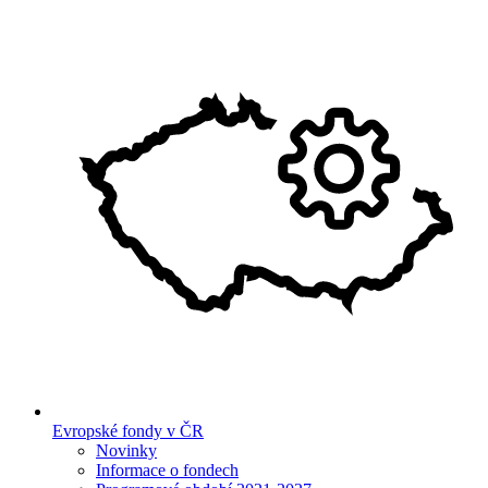
Evropské fondy v ČR
Novinky
Informace o fondech