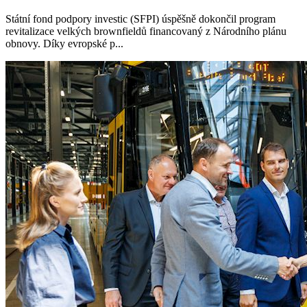
Státní fond podpory investic (SFPI) úspěšně dokončil program
revitalizace velkých brownfieldů financovaný z Národního plánu
obnovy. Díky evropské p...