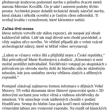
představuje kruhovou podzemní stavbu o průměru dvaceti metrů
starosta Miroslav Kovářík. On je také i autorem podoby těchto
prostor. Architekti pouze doladili technické detaily náročné stavby,
která získala i několik ocenění a je častým cílem odborníků. Ti
oceňují kvalitu i vymoženosti, které klenotnice nabízí.
Začíná třetí sezona
Ideou nebylo vytvořit zde stálou expozici, ale naopak její obsah
každoročně měnit. Lidé tak mají důvod sem chodit pravidelně, a
vždy najdou něco nového. Ve většině případů jde o velmi vzácné
archeologické nálezy, které se běžně vůbec nevystavují.
„Lidem se výstavy velice líbí a přijíždějí nejen z České republiky,“
říká průvodkyně Marie Rozbrojová a dodává: „Klenotnici si není
možné prohlížet individuálně. Návštěvníci vstupují po skupinkách s
průvodcem po obvodu stavby dolů do hlavního sálu ke skleněným
tubusům, kde jsou umístěny stovky většinou zlatých a stříbrných
exponátů.“
Postupně získávají zajímavou formou informace o dějinách
Velké
Moravy
. Tři velká dioramata skrze filmové zpracování spolu s 3D
dobovými sochami jsou velice věrná a vtáhnou návštěvníky do
minulosti. Vše umocňuje zvuk nádherných chorálů v podání
Hradišťanu. Sestup do hlubin času pak končí mezi skleněnými
výstavními tubusy pro vystavené exponáty. Na rozdíl od klasických