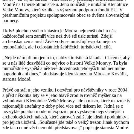
Modré na Uherskohradišťsku. Jeho součástí je unikátní Klenotnice
Velké Moravy, která vznikla s výraznou podporou fondů EU. V
přeshraničním projektu spolupracovala obec se dvěma slovenskými
partnery.
I když plochou svého katastru je Modrá nejmenší obcí u nás,
každoročně sem zamíří více než dvě stě tisíc turistů. Zdejší
archeoskanzen a areál Živé vody se umisťují vysoko nejen v
regionálních, ale i celostátních žebříčcích turistických cílů.
„Nejde nám přitom jen o to, nabízet turistická lákadla. Chceme, aby
se u nás lidé dozvěděli co nejvíce o historii Velké Moravy. Ta byla
mimořádně vyspělá a některé dovednosti tehdejších lidí neumíme
napodobit ani dnes,“ představuje ideu skanzenu Miroslav Kovářík,
starosta Modré.
Právě on stál u jeho vzniku i otevření pro návštěvníky v roce 2004,
a před několika lety se v jeho hlavě zrodila rovněž myšlenka na
vybudování Klenotnice Velké Moravy. Jde o místo, které ukazuje ty
nejcennější artefakty z doby před více než tisícem let. Jedná se o
nezvykle pojatou moderní expozici pro vystavení nejvzácnějších
archeologických nálezů, která zároveň zajišťuje ideální podmínky i
pro jejich uložení. „Současně jde také o velký trezor. Jinak bychom
zde tak cenné věci nemohli představovat,“ popisuje starosta Modré.