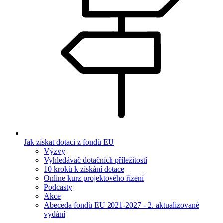
Jak získat dotaci z fondů EU
Výzvy
Vyhledávač dotačních příležitostí
10 kroků k získání dotace
Online kurz projektového řízení
Podcasty
Akce
Abeceda fondů EU 2021-2027 - 2. aktualizované
vydání