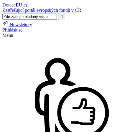
Dotace
EU
.cz
Zastřešující portál evropských fondů v ČR
Newslettery
Přihlásit se
Menu