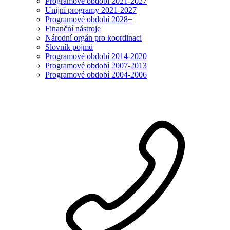
Programové období 2021-2027
Unijní programy 2021-2027
Programové období 2028+
Finanční nástroje
Národní orgán pro koordinaci
Slovník pojmů
Programové období 2014-2020
Programové období 2007-2013
Programové období 2004-2006