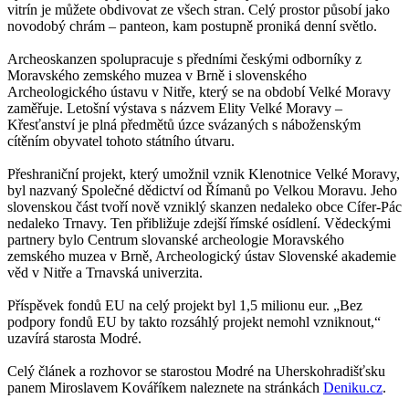
vitrín je můžete obdivovat ze všech stran. Celý prostor působí jako
novodobý chrám – panteon, kam postupně proniká denní světlo.
Archeoskanzen spolupracuje s předními českými odborníky z
Moravského zemského muzea v Brně i slovenského
Archeologického ústavu v Nitře, který se na období Velké Moravy
zaměřuje. Letošní výstava s názvem Elity Velké Moravy –
Křesťanství je plná předmětů úzce svázaných s náboženským
cítěním obyvatel tohoto státního útvaru.
Přeshraniční projekt, který umožnil vznik Klenotnice Velké Moravy,
byl nazvaný Společné dědictví od Římanů po Velkou Moravu. Jeho
slovenskou část tvoří nově vzniklý skanzen nedaleko obce Cífer-Pác
nedaleko Trnavy. Ten přibližuje zdejší římské osídlení. Vědeckými
partnery bylo Centrum slovanské archeologie Moravského
zemského muzea v Brně, Archeologický ústav Slovenské akademie
věd v Nitře a Trnavská univerzita.
Příspěvek
fondů EU
na celý projekt byl 1,5 milionu eur. „Bez
podpory fondů EU by takto rozsáhlý projekt nemohl vzniknout,“
uzavírá starosta Modré.
Celý článek a rozhovor se starostou Modré na Uherskohradišťsku
panem Miroslavem Kováříkem naleznete na stránkách
Deniku.cz
.