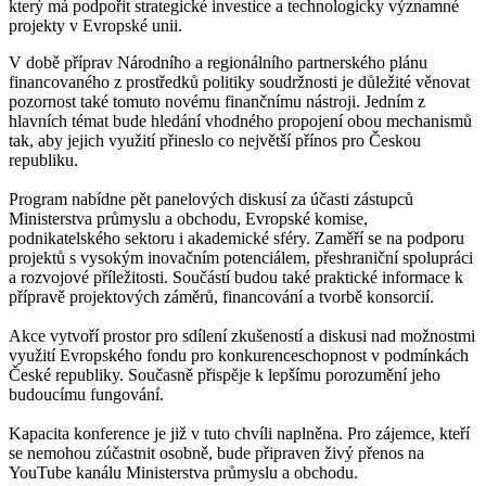
který má podpořit strategické investice a technologicky významné
projekty v Evropské unii.
V době příprav Národního a regionálního partnerského plánu
financovaného z prostředků politiky soudržnosti je důležité věnovat
pozornost také tomuto novému finančnímu nástroji. Jedním z
hlavních témat bude hledání vhodného propojení obou mechanismů
tak, aby jejich využití přineslo co největší přínos pro Českou
republiku.
Program nabídne pět panelových diskusí za účasti zástupců
Ministerstva průmyslu a obchodu, Evropské komise,
podnikatelského sektoru i akademické sféry. Zaměří se na podporu
projektů s vysokým inovačním potenciálem, přeshraniční spolupráci
a rozvojové příležitosti. Součástí budou také praktické informace k
přípravě projektových záměrů, financování a tvorbě konsorcií.
Akce vytvoří prostor pro sdílení zkušeností a diskusi nad možnostmi
využití Evropského fondu pro konkurenceschopnost v podmínkách
České republiky. Současně přispěje k lepšímu porozumění jeho
budoucímu fungování.
Kapacita konference je již v tuto chvíli naplněna. Pro zájemce, kteří
se nemohou zúčastnit osobně, bude připraven živý přenos na
YouTube kanálu Ministerstva průmyslu a obchodu.