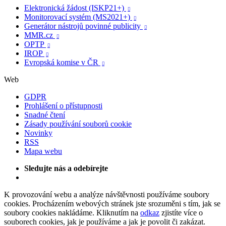
Elektronická žádost (ISKP21+)

Monitorovací systém (MS2021+)

Generátor nástrojů povinné publicity

MMR.cz

OPTP

IROP

Evropská komise v ČR

Web
GDPR
Prohlášení o přístupnosti
Snadné čtení
Zásady používání souborů cookie
Novinky
RSS
Mapa webu
Sledujte nás a odebírejte
K provozování webu a analýze návštěvnosti používáme soubory
cookies. Procházením webových stránek jste srozuměni s tím, jak se
soubory cookies nakládáme. Kliknutím na
odkaz
zjistíte více o
souborech cookies, jak je používáme a jak je povolit či zakázat.