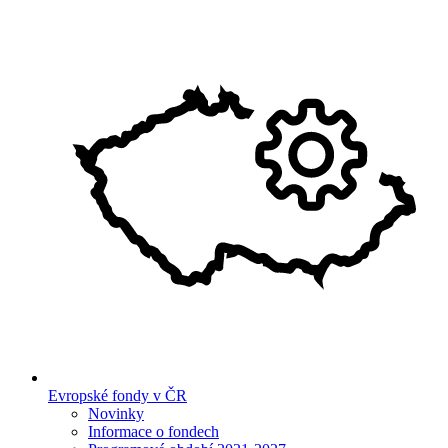
Evropské fondy v ČR
Novinky
Informace o fondech