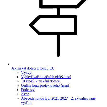
Jak získat dotaci z fondů EU
Výzvy
Vyhledávač dotačních příležitostí
10 kroků k získání dotace
Online kurz projektového řízení
Podcasty
Akce
Abeceda fondů EU 2021-2027 - 2. aktualizované
vydání