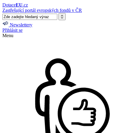
Dotace
EU
.cz
Zastřešující portál evropských fondů v ČR
Newslettery
Přihlásit se
Menu