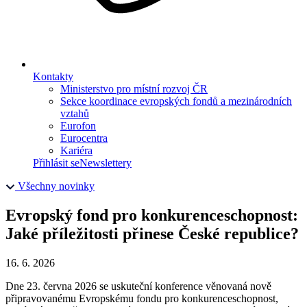
Kontakty
Ministerstvo pro místní rozvoj ČR
Sekce koordinace evropských fondů a mezinárodních
vztahů
Eurofon
Eurocentra
Kariéra
Přihlásit se
Newslettery
Všechny novinky
Evropský fond pro konkurenceschopnost:
Jaké příležitosti přinese České republice?
16. 6. 2026
Dne 23. června 2026 se uskuteční konference věnovaná nově
připravovanému Evropskému fondu pro konkurenceschopnost,