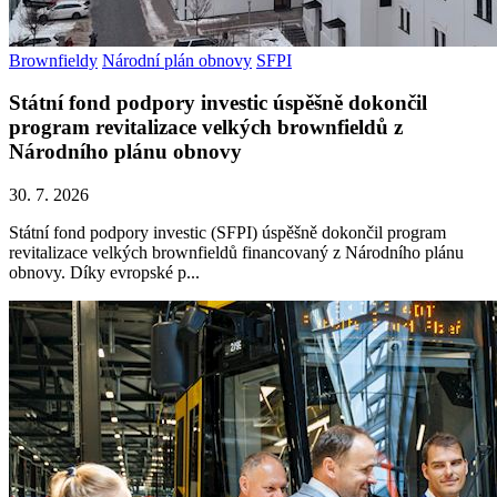
Brownfieldy
Národní plán obnovy
SFPI
Státní fond podpory investic úspěšně dokončil
program revitalizace velkých brownfieldů z
Národního plánu obnovy
30. 7. 2026
Státní fond podpory investic (SFPI) úspěšně dokončil program
revitalizace velkých brownfieldů financovaný z Národního plánu
obnovy. Díky evropské p...