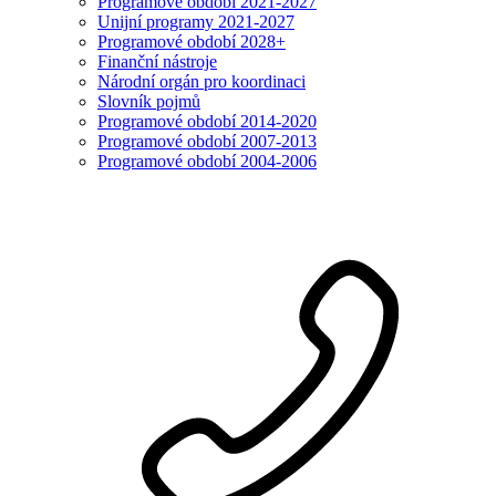
Programové období 2021-2027
Unijní programy 2021-2027
Programové období 2028+
Finanční nástroje
Národní orgán pro koordinaci
Slovník pojmů
Programové období 2014-2020
Programové období 2007-2013
Programové období 2004-2006