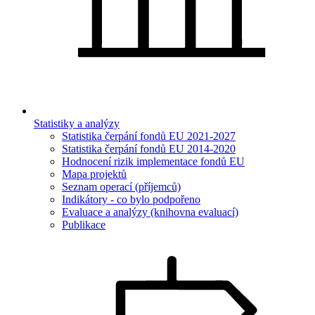
Statistiky a analýzy
Statistika čerpání fondů EU 2021-2027
Statistika čerpání fondů EU 2014-2020
Hodnocení rizik implementace fondů EU
Mapa projektů
Seznam operací (příjemců)
Indikátory - co bylo podpořeno
Evaluace a analýzy (knihovna evaluací)
Publikace