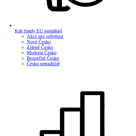
Kde fondy EU pomáhají
Akce pro veřejnost
Nové Česko
Zelené Česko
Moderní Česko
Bezpečné Česko
Česko netradičně