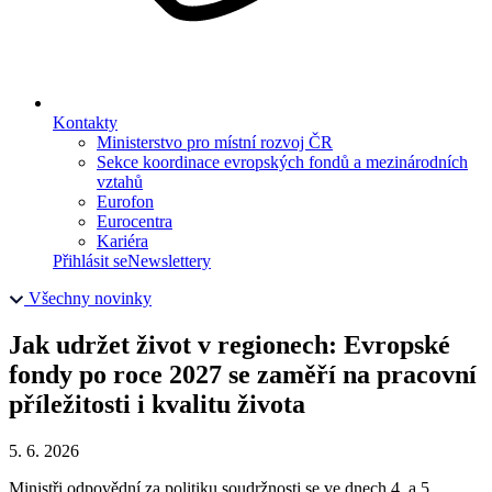
Kontakty
Ministerstvo pro místní rozvoj ČR
Sekce koordinace evropských fondů a mezinárodních
vztahů
Eurofon
Eurocentra
Kariéra
Přihlásit se
Newslettery
Všechny novinky
Jak udržet život v regionech: Evropské
fondy po roce 2027 se zaměří na pracovní
příležitosti i kvalitu života
5. 6. 2026
Ministři odpovědní za politiku soudržnosti se ve dnech 4. a 5.