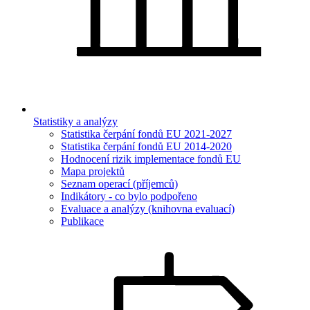
Statistiky a analýzy
Statistika čerpání fondů EU 2021-2027
Statistika čerpání fondů EU 2014-2020
Hodnocení rizik implementace fondů EU
Mapa projektů
Seznam operací (příjemců)
Indikátory - co bylo podpořeno
Evaluace a analýzy (knihovna evaluací)
Publikace