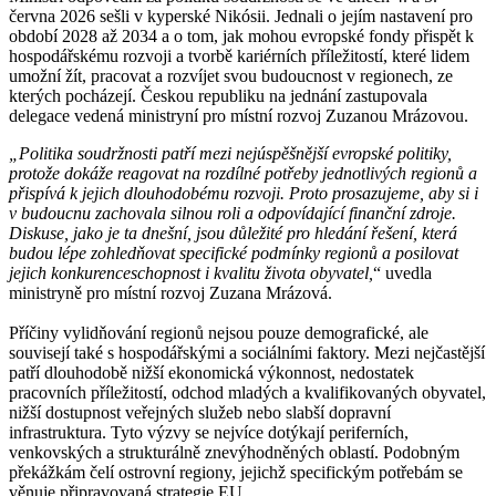
června 2026 sešli v kyperské Nikósii. Jednali o jejím nastavení pro
období 2028 až 2034 a o tom, jak mohou evropské fondy přispět k
hospodářskému rozvoji a tvorbě kariérních příležitostí, které lidem
umožní žít, pracovat a rozvíjet svou budoucnost v regionech, ze
kterých pocházejí. Českou republiku na jednání zastupovala
delegace vedená ministryní pro místní rozvoj Zuzanou Mrázovou.
„Politika soudržnosti patří mezi nejúspěšnější evropské politiky,
protože dokáže reagovat na rozdílné potřeby jednotlivých regionů a
přispívá k jejich dlouhodobému rozvoji. Proto prosazujeme, aby si i
v budoucnu zachovala silnou roli a odpovídající finanční zdroje.
Diskuse, jako je ta dnešní, jsou důležité pro hledání řešení, která
budou lépe zohledňovat specifické podmínky regionů a posilovat
jejich konkurenceschopnost i kvalitu života obyvatel,
“ uvedla
ministryně pro místní rozvoj Zuzana Mrázová.
Příčiny vylidňování regionů nejsou pouze demografické, ale
souvisejí také s hospodářskými a sociálními faktory. Mezi nejčastější
patří dlouhodobě nižší ekonomická výkonnost, nedostatek
pracovních příležitostí, odchod mladých a kvalifikovaných obyvatel,
nižší dostupnost veřejných služeb nebo slabší dopravní
infrastruktura. Tyto výzvy se nejvíce dotýkají periferních,
venkovských a strukturálně znevýhodněných oblastí. Podobným
překážkám čelí ostrovní regiony, jejichž specifickým potřebám se
věnuje připravovaná strategie EU.