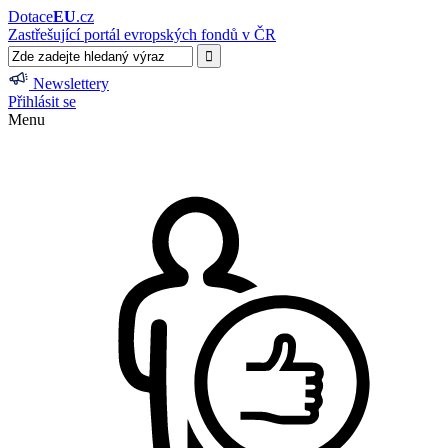
Dotace
EU
.cz
Zastřešující portál evropských fondů v ČR
Newslettery
Přihlásit se
Menu