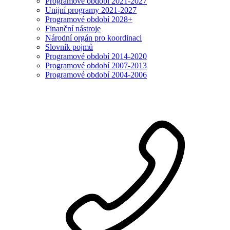
Programové období 2021-2027
Unijní programy 2021-2027
Programové období 2028+
Finanční nástroje
Národní orgán pro koordinaci
Slovník pojmů
Programové období 2014-2020
Programové období 2007-2013
Programové období 2004-2006