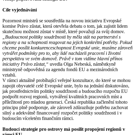
Cíle vyjednávání
Pozornost ministrů se soustředila na novou iniciativu Evropské
komise Právo zůstat, která otevřela debatu o tom, jak zajistit lidem
skutečnou možnost zůstat v místě, které považují za svůj domov.
„Budoucnost politiky soudržnosti by měla stát na partnerství s
regiony a na schopnosti reagovat na jejich konkrétní potřeby. Pokud
chceme posílit konkurenceschopnost Evropské unie, musíme zároveň
vytvářet podmínky pro to, aby lidé nacházeli pracovní i životní
perspektivu ve svém domově. Právě v tom vidíme hlavní přínos
iniciativy Právo zůstat,“
uvedla Olga Nebeská, náměstkyně
ministryně odpovědná za agendu fondů EU a mezinárodních
vztahů.
V rámci aktuálně probíhající veřejné konzultace, do které se mohou
zapojit obyvatelé celé Evropské unie, bylo na jednání diskutováno,
jak prostřednictvím politiky soudržnosti a budoucího rozpočtu EU
podpořit rozvoj regionů, vytváření kvalitních pracovních míst a
příležitostí pro mladou generaci. Česká republika začlenění tohoto
principu plně podporuje, ale zároveň zdůrazňuje potřebu zachovat
silný a adekvátně financovaný rozpočet politiky soudržnosti i v
budoucím víceletém finančním rámci.
Budoucí strategie pro ostrovy má posílit propojení regionů v
rámci EU