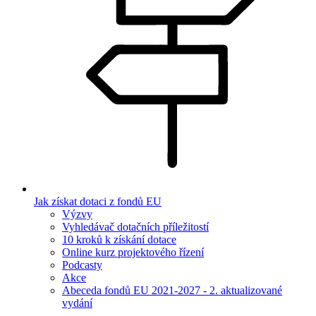
Jak získat dotaci z fondů EU
Výzvy
Vyhledávač dotačních příležitostí
10 kroků k získání dotace
Online kurz projektového řízení
Podcasty
Akce
Abeceda fondů EU 2021-2027 - 2. aktualizované
vydání