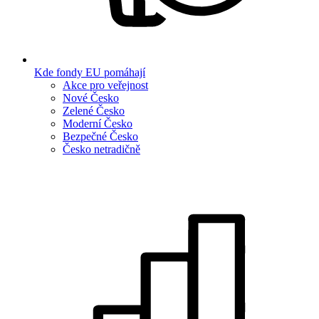
Kde fondy EU pomáhají
Akce pro veřejnost
Nové Česko
Zelené Česko
Moderní Česko
Bezpečné Česko
Česko netradičně