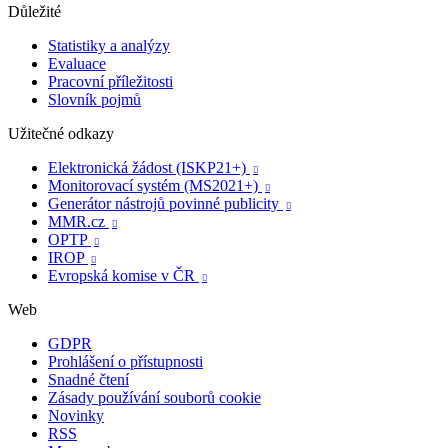
Důležité
Statistiky a analýzy
Evaluace
Pracovní příležitosti
Slovník pojmů
Užitečné odkazy
Elektronická žádost (ISKP21+)

Monitorovací systém (MS2021+)

Generátor nástrojů povinné publicity

MMR.cz

OPTP

IROP

Evropská komise v ČR

Web
GDPR
Prohlášení o přístupnosti
Snadné čtení
Zásady používání souborů cookie
Novinky
RSS