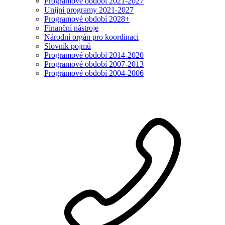
Programové období 2021-2027
Unijní programy 2021-2027
Programové období 2028+
Finanční nástroje
Národní orgán pro koordinaci
Slovník pojmů
Programové období 2014-2020
Programové období 2007-2013
Programové období 2004-2006