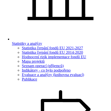
Statistiky a analýzy
Statistika čerpání fondů EU 2021-2027
Statistika čerpání fondů EU 2014-2020
Hodnocení rizik implementace fondů EU
Mapa projektů
Seznam operací (příjemců)
Indikátory - co bylo podpořeno
Evaluace a analýzy (knihovna evaluací)
Publikace