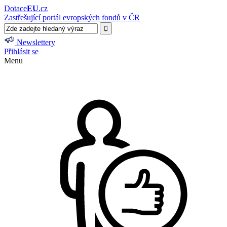
Dotace
EU
.cz
Zastřešující portál evropských fondů v ČR
Newslettery
Přihlásit se
Menu