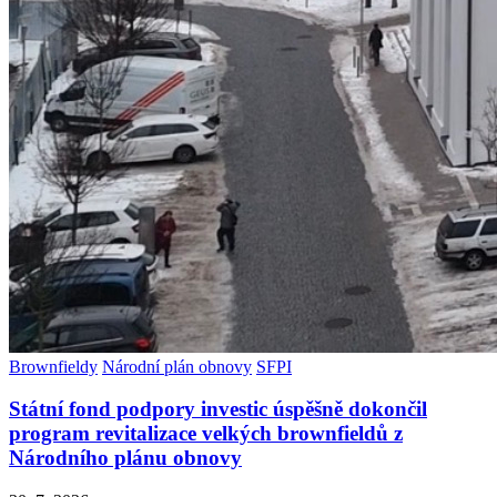
Brownfieldy
Národní plán obnovy
SFPI
Státní fond podpory investic úspěšně dokončil
program revitalizace velkých brownfieldů z
Národního plánu obnovy