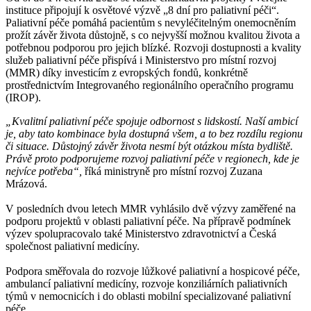
instituce připojují k osvětové výzvě „8 dní pro paliativní péči“.
Paliativní péče pomáhá pacientům s nevyléčitelným onemocněním
prožít závěr života důstojně, s co nejvyšší možnou kvalitou života a
potřebnou podporou pro jejich blízké. Rozvoji dostupnosti a kvality
služeb paliativní péče přispívá i Ministerstvo pro místní rozvoj
(MMR) díky investicím z evropských fondů, konkrétně
prostřednictvím Integrovaného regionálního operačního programu
(IROP).
„Kvalitní paliativní péče spojuje odbornost s lidskostí. Naší ambicí
je, aby tato kombinace byla dostupná všem, a to bez rozdílu regionu
či situace. Důstojný závěr života nesmí být otázkou místa bydliště.
Právě proto podporujeme rozvoj paliativní péče v regionech, kde je
nejvíce potřeba“,
říká ministryně pro místní rozvoj Zuzana
Mrázová.
V posledních dvou letech MMR vyhlásilo dvě výzvy zaměřené na
podporu projektů v oblasti paliativní péče. Na přípravě podmínek
výzev spolupracovalo také Ministerstvo zdravotnictví a Česká
společnost paliativní medicíny.
Podpora směřovala do rozvoje lůžkové paliativní a hospicové péče,
ambulancí paliativní medicíny, rozvoje konziliárních paliativních
týmů v nemocnicích i do oblasti mobilní specializované paliativní
péče.