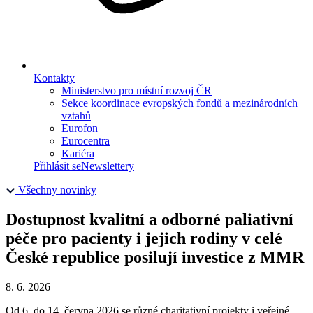
Kontakty
Ministerstvo pro místní rozvoj ČR
Sekce koordinace evropských fondů a mezinárodních
vztahů
Eurofon
Eurocentra
Kariéra
Přihlásit se
Newslettery
Všechny novinky
Dostupnost kvalitní a odborné paliativní
péče pro pacienty i jejich rodiny v celé
České republice posilují investice z MMR
8. 6. 2026
Od 6. do 14. června 2026 se různé charitativní projekty i veřejné