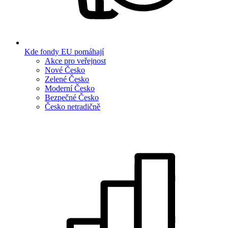
Kde fondy EU pomáhají
Akce pro veřejnost
Nové Česko
Zelené Česko
Moderní Česko
Bezpečné Česko
Česko netradičně