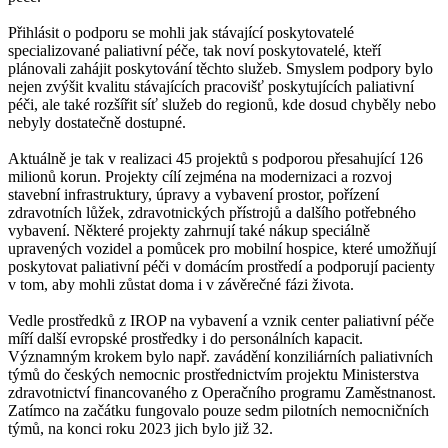
Přihlásit o podporu se mohli jak stávající poskytovatelé
specializované paliativní péče, tak noví poskytovatelé, kteří
plánovali zahájit poskytování těchto služeb. Smyslem podpory bylo
nejen zvýšit kvalitu stávajících pracovišť poskytujících paliativní
péči, ale také rozšířit síť služeb do regionů, kde dosud chyběly nebo
nebyly dostatečně dostupné.
Aktuálně je tak v realizaci 45 projektů s podporou přesahující 126
milionů korun. Projekty cílí zejména na modernizaci a rozvoj
stavební infrastruktury, úpravy a vybavení prostor, pořízení
zdravotních lůžek, zdravotnických přístrojů a dalšího potřebného
vybavení. Některé projekty zahrnují také nákup speciálně
upravených vozidel a pomůcek pro mobilní hospice, které umožňují
poskytovat paliativní péči v domácím prostředí a podporují pacienty
v tom, aby mohli zůstat doma i v závěrečné fázi života.
Vedle prostředků z IROP na vybavení a vznik center paliativní péče
míří další evropské prostředky i do personálních kapacit.
Významným krokem bylo např. zavádění konziliárních paliativních
týmů do českých nemocnic prostřednictvím projektu Ministerstva
zdravotnictví financovaného z Operačního programu Zaměstnanost.
Zatímco na začátku fungovalo pouze sedm pilotních nemocničních
týmů, na konci roku 2023 jich bylo již 32.