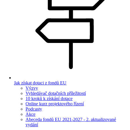
Jak získat dotaci z fondů EU
Výzvy
Vyhledávač dotačních příležitostí
10 kroků k získání dotace
Online kurz projektového řízení
Podcasty
Akce
Abeceda fondů EU 2021-2027 - 2. aktualizované
vydání