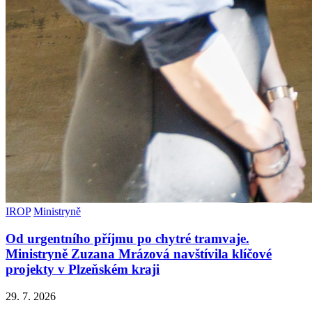
IROP
Ministryně
Od urgentního příjmu po chytré tramvaje.
Ministryně Zuzana Mrázová navštívila klíčové
projekty v Plzeňském kraji
29. 7. 2026