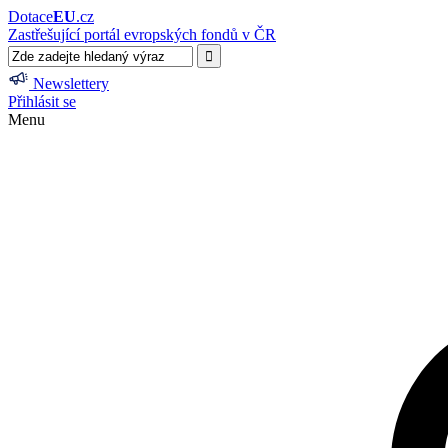
Dotace
EU
.cz
Zastřešující portál evropských fondů v ČR
Newslettery
Přihlásit se
Menu