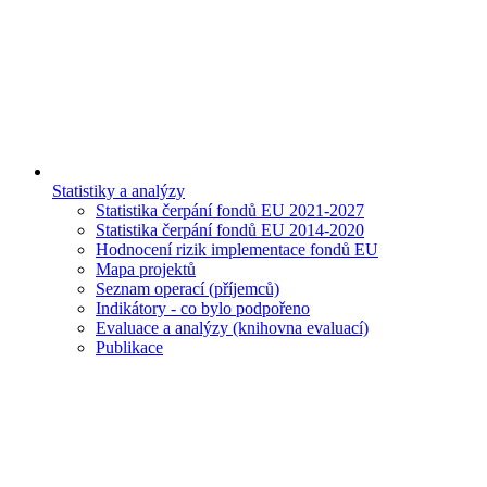
Statistiky a analýzy
Statistika čerpání fondů EU 2021-2027
Statistika čerpání fondů EU 2014-2020
Hodnocení rizik implementace fondů EU
Mapa projektů
Seznam operací (příjemců)
Indikátory - co bylo podpořeno
Evaluace a analýzy (knihovna evaluací)
Publikace