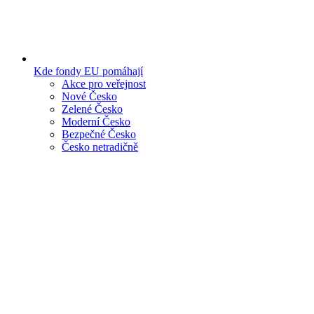
Kde fondy EU pomáhají
Akce pro veřejnost
Nové Česko
Zelené Česko
Moderní Česko
Bezpečné Česko
Česko netradičně