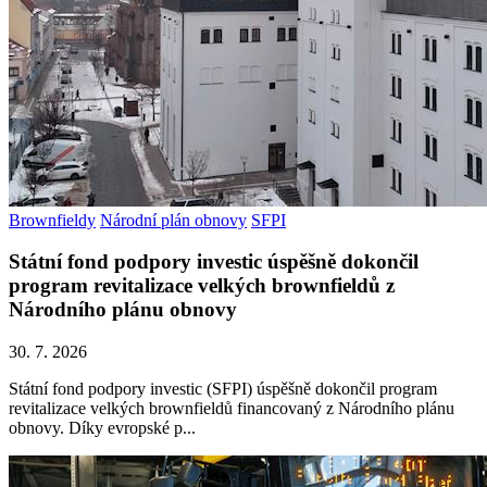
Brownfieldy
Národní plán obnovy
SFPI
Státní fond podpory investic úspěšně dokončil
program revitalizace velkých brownfieldů z
Národního plánu obnovy
30. 7. 2026
Státní fond podpory investic (SFPI) úspěšně dokončil program
revitalizace velkých brownfieldů financovaný z Národního plánu
obnovy. Díky evropské p...