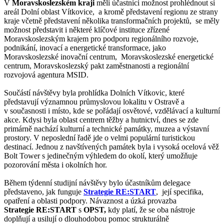
V
Moravskoslezském kraji
měli účastníci možnost prohlédnout si
areál Dolní oblast Vítkovice, a kromě představení regionu ze strany
kraje včetně představení několika transformačních projektů, se měly
možnost představit i některé klíčové instituce zřízené
Moravskoslezským krajem pro podporu regionálního rozvoje,
podnikání, inovací a energetické transformace, jako
Moravskoslezské inovační centrum, Moravskoslezské energetické
centrum, Moravskoslezský pakt zaměstnanosti a regionální
rozvojová agentura MSID.
Součástí návštěvy byla prohlídka Dolních Vítkovic, které
představují významnou průmyslovou lokalitu v Ostravě a
v současnosti i místo, kde se pořádají osvětové, vzdělávací a kulturní
akce. Kdysi byla oblast centrem těžby a hutnictví, dnes se zde
primárně nachází kulturní a technické památky, muzea a výstavní
prostory. V neposlední řadě jde o velmi populární turistickou
destinací. Jednou z navštívených památek byla i vysoká ocelová věž
Bolt Tower s jedinečným výhledem do okolí, který umožňuje
pozorování města i okolních hor.
Během týdenní studijní návštěvy bylo účastníkům delegace
představeno, jak funguje
Strategie RE:START
, její specifika,
opatření a oblasti podpory. Návaznost a úzká provazba
Strategie
RE:START
s
OPST,
kdy platí, že se oba nástroje
doplňují a usilují o dlouhodobou pomoc strukturálně