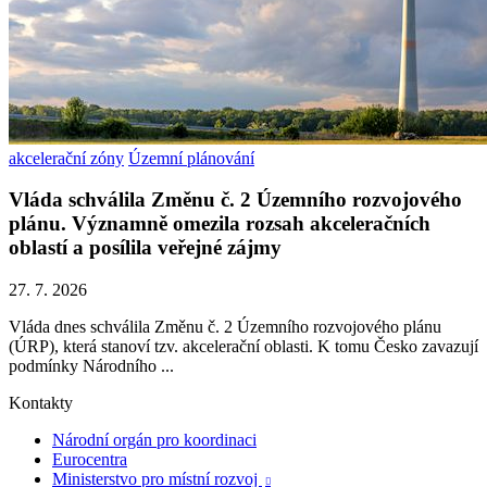
akcelerační zóny
Územní plánování
Vláda schválila Změnu č. 2 Územního rozvojového
plánu. Významně omezila rozsah akceleračních
oblastí a posílila veřejné zájmy
27. 7. 2026
Vláda dnes schválila Změnu č. 2 Územního rozvojového plánu
(ÚRP), která stanoví tzv. akcelerační oblasti. K tomu Česko zavazují
podmínky Národního ...
Kontakty
Národní orgán pro koordinaci
Eurocentra
Ministerstvo pro místní rozvoj
