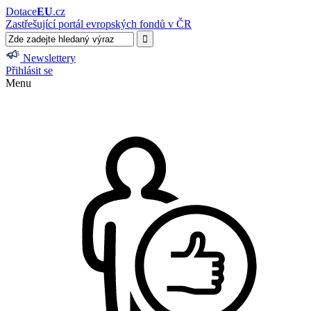
Dotace
EU
.cz
Zastřešující portál evropských fondů v ČR
Newslettery
Přihlásit se
Menu