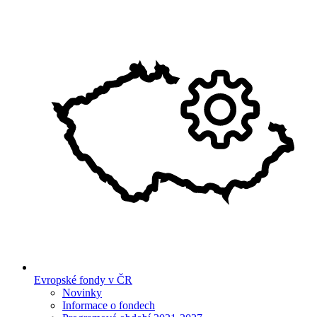
Evropské fondy v ČR
Novinky
Informace o fondech