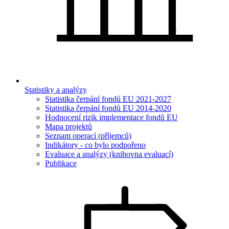
Statistiky a analýzy
Statistika čerpání fondů EU 2021-2027
Statistika čerpání fondů EU 2014-2020
Hodnocení rizik implementace fondů EU
Mapa projektů
Seznam operací (příjemců)
Indikátory - co bylo podpořeno
Evaluace a analýzy (knihovna evaluací)
Publikace