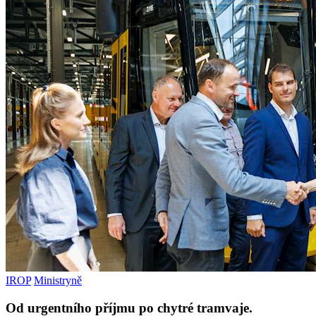
IROP
Ministryně
Od urgentního příjmu po chytré tramvaje.