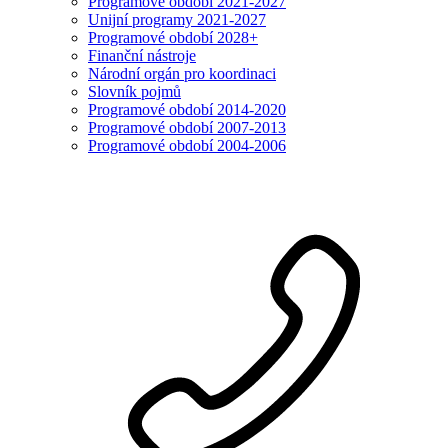
Programové období 2021-2027
Unijní programy 2021-2027
Programové období 2028+
Finanční nástroje
Národní orgán pro koordinaci
Slovník pojmů
Programové období 2014-2020
Programové období 2007-2013
Programové období 2004-2006