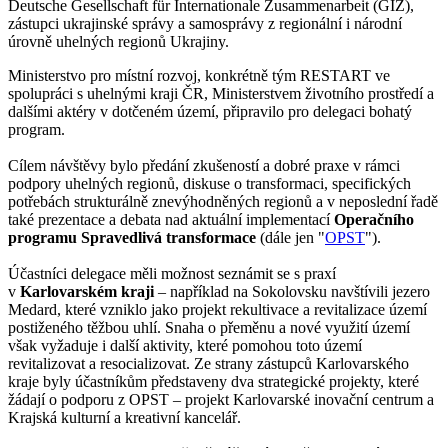
Deutsche Gesellschaft für Internationale Zusammenarbeit (GIZ),
zástupci ukrajinské správy a samosprávy z regionální i národní
úrovně uhelných regionů Ukrajiny.
Ministerstvo pro místní rozvoj, konkrétně tým RESTART ve
spolupráci s uhelnými kraji ČR, Ministerstvem životního prostředí a
dalšími aktéry v dotčeném území, připravilo pro delegaci bohatý
program.
Cílem návštěvy bylo předání zkušeností a dobré praxe v rámci
podpory uhelných regionů, diskuse o transformaci, specifických
potřebách strukturálně znevýhodněných regionů a v neposlední řadě
také prezentace a debata nad aktuální implementací
Operačního
programu Spravedlivá transformace
(dále jen "
OPST
").
Účastníci delegace měli možnost seznámit se s praxí
v
Karlovarském kraji
– například na Sokolovsku navštívili jezero
Medard, které vzniklo jako projekt rekultivace a revitalizace území
postiženého těžbou uhlí. Snaha o přeměnu a nové využití území
však vyžaduje i další aktivity, které pomohou toto území
revitalizovat a resocializovat. Ze strany zástupců Karlovarského
kraje byly účastníkům představeny dva strategické projekty, které
žádají o podporu z OPST – projekt Karlovarské inovační centrum a
Krajská kulturní a kreativní kancelář.