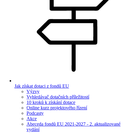
Jak získat dotaci z fondů EU
Výzvy
Vyhledávač dotačních příležitostí
10 kroků k získání dotace
Online kurz projektového řízení
Podcasty
Akce
Abeceda fondů EU 2021-2027 - 2. aktualizované
vydání