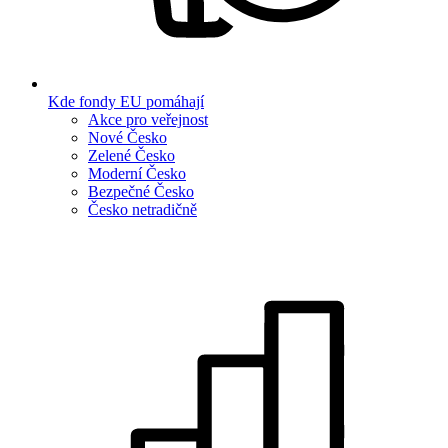
Kde fondy EU pomáhají
Akce pro veřejnost
Nové Česko
Zelené Česko
Moderní Česko
Bezpečné Česko
Česko netradičně