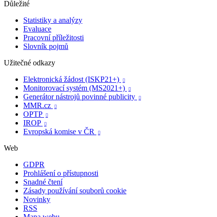
Důležité
Statistiky a analýzy
Evaluace
Pracovní příležitosti
Slovník pojmů
Užitečné odkazy
Elektronická žádost (ISKP21+)

Monitorovací systém (MS2021+)

Generátor nástrojů povinné publicity

MMR.cz

OPTP

IROP

Evropská komise v ČR

Web
GDPR
Prohlášení o přístupnosti
Snadné čtení
Zásady používání souborů cookie
Novinky
RSS
Mapa webu