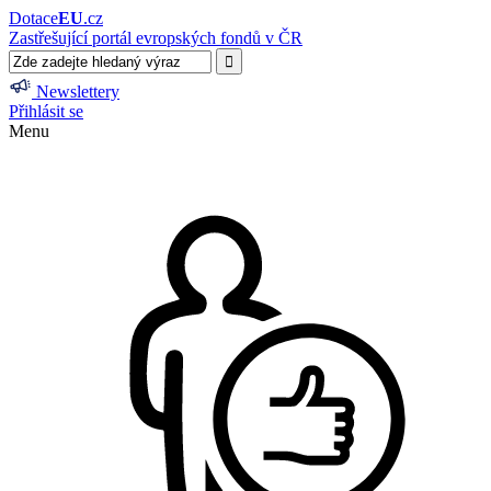
Dotace
EU
.cz
Zastřešující portál evropských fondů v ČR
Newslettery
Přihlásit se
Menu