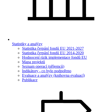
Statistiky a analýzy
Statistika čerpání fondů EU 2021-2027
Statistika čerpání fondů EU 2014-2020
Hodnocení rizik implementace fondů EU
Mapa projektů
Seznam operací (příjemců)
Indikátory - co bylo podpořeno
Evaluace a analýzy (knihovna evaluací)
Publikace