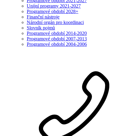
Programové období 2021-2027
Unijní programy 2021-2027
Programové období 2028+
Finanční nástroje
Národní orgán pro koordinaci
Slovník pojmů
Programové období 2014-2020
Programové období 2007-2013
Programové období 2004-2006