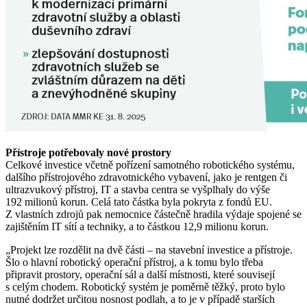
Přístroje potřebovaly nové prostory
Celkové investice včetně pořízení samotného robotického systému,
dalšího přístrojového zdravotnického vybavení, jako je rentgen či
ultrazvukový přístroj, IT a stavba centra se vyšplhaly do výše
192 milionů korun. Celá tato částka byla pokryta z
fondů EU
.
Z vlastních zdrojů pak nemocnice částečně hradila výdaje spojené se
zajištěním IT sítí a techniky, a to částkou 12,9 milionu korun.
„Projekt lze rozdělit na dvě části – na stavební investice a přístroje.
Šlo o hlavní robotický operační přístroj, a k tomu bylo třeba
připravit prostory, operační sál a další místnosti, které souvisejí
s celým chodem. Robotický systém je poměrně těžký, proto bylo
nutné dodržet určitou nosnost podlah, a to je v případě starších