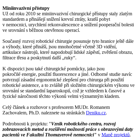
Miniinvazivní přístupy
Už od roku 2010 se miniinvazivní chirurgické přístupy staly zlatým
standardem a přinášejí snížení krevní ztráty, kratší pobyt
v nemocnici, urychlení rekonvalescence a snížení pooperační bolesti
ve srovnání s běžnou otevřenou operací.
Současný rozvoj robotické chirurgie posunuje tyto hranice ještě dále
a výhody, které přináší, jsou mnohočetné včetně 3D vidění,
artikulace nástrojů, které napodobují lidské zápěstí, zvětšení obrazu,
filtrace třesu a poskytnutí další „ruky“.
K dispozici jsou také chirurgické pomůcky, jako jsou
pokročilé energie, použití fluorescence a jiné. Odborné studie navíc
potvrzují zásadní ergonomické zlepšení pro chirurga při použití
robotické asistence, a to zvláště při složitém chirurgickém výkonu ve
srovnání se standardní laparoskopií, což je vzhledem k časové a
fyzické náročnosti těchto výkonů velmi významným kladem.
Celý článek a rozhovor s profesorem MUDr. Romanem
Zachovalem, Ph.D. naleznete na stránkách
Deniku.cz
.
Podrobnosti k projektu: "
Vznik robotického centra, rozvoj
zobrazovacích metod a rozšíření možností práce s obrazovými daty
pacientů ve Fakultní Thomayerově nemocnici"
v
Mapě projektů
.