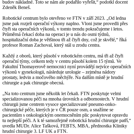
budov nákladné. Toto se nám ale podařilo vyřešit,“ podotkl docent
Zdeněk Beneš.
Robotické centrum bylo otevřeno ve FTN v září 2023. „Od ledna
jsme pak rozjeli operační výkony naplno. Vloni jsme provedli přes
čtyři sta operačních výkonů, v tomto trendu pokračujeme i letos.
Průměrná čekací doba na operaci je u nás do osmi týdnů,
hospitalizační doba je většinou tři až čtyři dny, což je skvělé,“ říká
profesor Roman Zachoval, který stál u zrodu centra.
Každý z oborů, který působí v robotickém centru, má tři až čtyři
operační týmy, celkem tedy v centru působí kolem 15 týmů. Ve
Fakultní Thomayerově nemocnici nyní provádějí nejvíce operačních
výkonů v gynekologii, následuje urologie – zejména nádory
prostaty, ledvin a močového měchýře. Na dalším místě je hrudní
chirurgie a pak chirurgie obecná.
„Na toto centrum jsme několik let čekali. FTN poskytuje velmi
specializovanou péči na mnoha úrovních a odbornostech. V hrudní
chirurgii jsme centrem vysoce specializované pneumo-onko-
chirurgické péče, kterých je v ČR pouze osm, a snažíme se
pacientům s onkologickým onemocněním plic poskytovat opravdu
tu nejlepší péči. A k té samozřejmě robotická hrudní chirurgie patří,“
uvedla MUDr. Alice Tašková, FEBTS, MBA, přednostka Kliniky
hrudní chirurgie 3. LF UK a FTN.