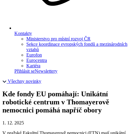
Kontakty
Ministerstvo pro místní rozvoj ČR
Sekce koordinace evropských fondů a mezinárodních
vztahů
Eurofon
Eurocentra
Kariéra
Přihlásit se
Newslettery
Všechny novinky
Kde fondy EU pomáhají: Unikátní
robotické centrum v Thomayerově
nemocnici pomáhá napříč obory
1. 12. 2025
V pražské Fakultní Thomayerově nemocnici (FTN) mají unikátní