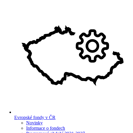
Evropské fondy v ČR
Novinky
Informace o fondech