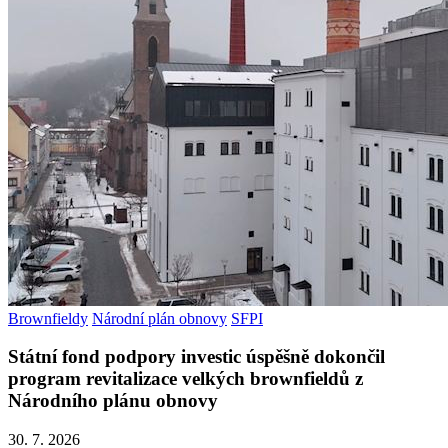
Brownfieldy
Národní plán obnovy
SFPI
Státní fond podpory investic úspěšně dokončil
program revitalizace velkých brownfieldů z
Národního plánu obnovy
30. 7. 2026