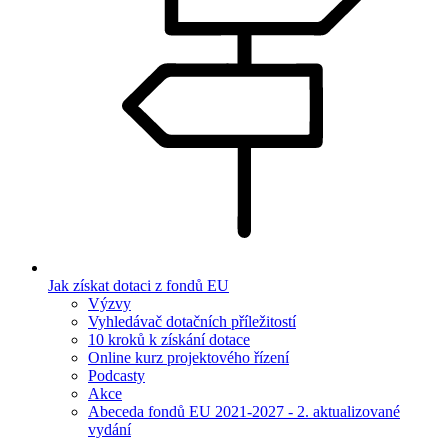
Jak získat dotaci z fondů EU
Výzvy
Vyhledávač dotačních příležitostí
10 kroků k získání dotace
Online kurz projektového řízení
Podcasty
Akce
Abeceda fondů EU 2021-2027 - 2. aktualizované
vydání