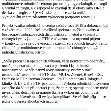
multioborové robotické centrum pro urologii, gynekologii, chirurgii
a hrudní chirurgii, a k zapojení se chystají další obory jako ORL a
dětská chirurgie, což je v České republice zcela unikátní.
Vybudování centra zásadním způsobem podpořily fondy EU.
Projekt vzniku robotického centra začal v roce 2019 a dokončen byl
v závěru roku 2023. Řešil rozšíření spektra a zvýšení kvality a
bezpečnosti zobrazovacích diagnostických metod a vybraných
chirurgických výkonů ve FTN v návaznosti na urgentní příjem a
v kontextu nově se objevujících vážných zdravotních hrozeb. Tento
cíl naplňuje multioborové centrum robotické chirurgie s novými
radiodiagnostickými přístroji.
„Vyšší preciznost operačních výkonů, větší komfort pro operatéry,
méně pooperačních komplikací u pacientů i jejich kratší
hospitalizace. To vše nabízí nový robotický systém v naší
nemocnici,“ uvedl ředitel FTN doc. MUDr. Zdeněk Beneš, CSc.
Profesor MUDr. Roman Zachoval, Ph.D., přednosta Urologické
kliniky 3. LF UK a FTN pak doplnil: „Výhoda robotického systému
zvaného da Vinci při operaci je ta, že chirurg operuje mnohem méně
invazivněji, detailněji preparuje tkáně a výkon má potom vyšší
efektivitu a hlavně menší výskyt komplikací. Ve většině případů se
jedná o operace zhoubných nádorů.“