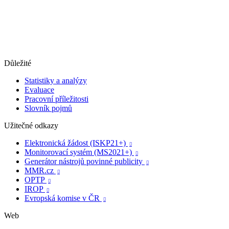
Důležité
Statistiky a analýzy
Evaluace
Pracovní příležitosti
Slovník pojmů
Užitečné odkazy
Elektronická žádost (ISKP21+)

Monitorovací systém (MS2021+)

Generátor nástrojů povinné publicity

MMR.cz

OPTP

IROP

Evropská komise v ČR

Web