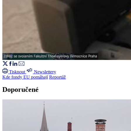
Tisknout
Newslettery
Kde fondy EU pomáhají
Reportáž
Doporučené