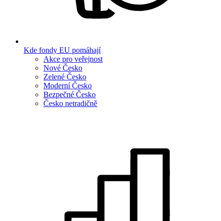
Kde fondy EU pomáhají
Akce pro veřejnost
Nové Česko
Zelené Česko
Moderní Česko
Bezpečné Česko
Česko netradičně