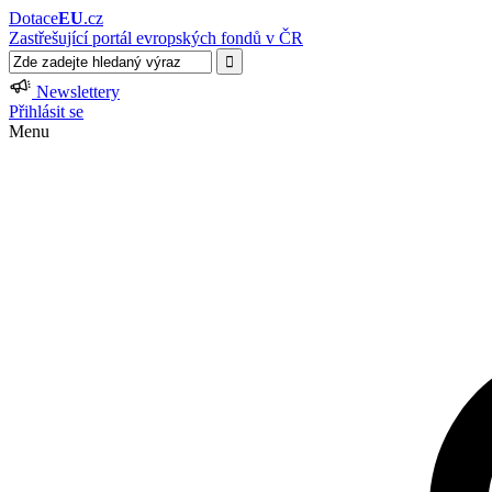
Dotace
EU
.cz
Zastřešující portál evropských fondů v ČR
Newslettery
Přihlásit se
Menu