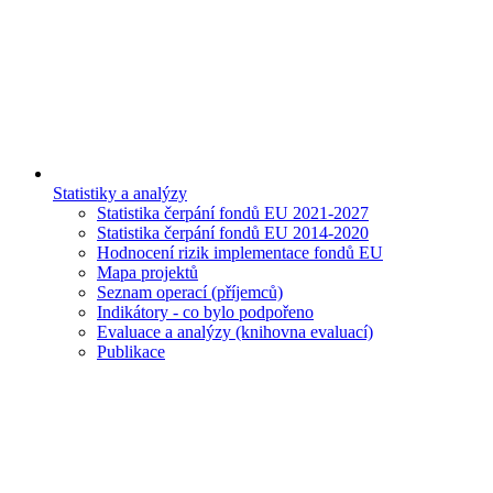
Statistiky a analýzy
Statistika čerpání fondů EU 2021-2027
Statistika čerpání fondů EU 2014-2020
Hodnocení rizik implementace fondů EU
Mapa projektů
Seznam operací (příjemců)
Indikátory - co bylo podpořeno
Evaluace a analýzy (knihovna evaluací)
Publikace