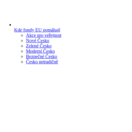
Kde fondy EU pomáhají
Akce pro veřejnost
Nové Česko
Zelené Česko
Moderní Česko
Bezpečné Česko
Česko netradičně