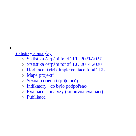
Statistiky a analýzy
Statistika čerpání fondů EU 2021-2027
Statistika čerpání fondů EU 2014-2020
Hodnocení rizik implementace fondů EU
Mapa projektů
Seznam operací (příjemců)
Indikátory - co bylo podpořeno
Evaluace a analýzy (knihovna evaluací)
Publikace