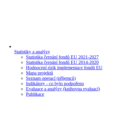
Statistiky a analýzy
Statistika čerpání fondů EU 2021-2027
Statistika čerpání fondů EU 2014-2020
Hodnocení rizik implementace fondů EU
Mapa projektů
Seznam operací (příjemců)
Indikátory - co bylo podpořeno
Evaluace a analýzy (knihovna evaluací)
Publikace