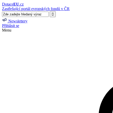
Dotace
EU
.cz
Zastřešující portál evropských fondů v ČR
Newslettery
Přihlásit se
Menu