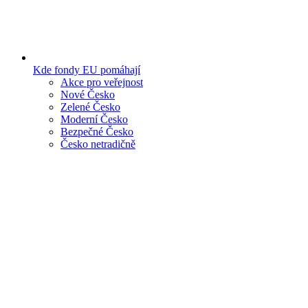
Kde fondy EU pomáhají
Akce pro veřejnost
Nové Česko
Zelené Česko
Moderní Česko
Bezpečné Česko
Česko netradičně