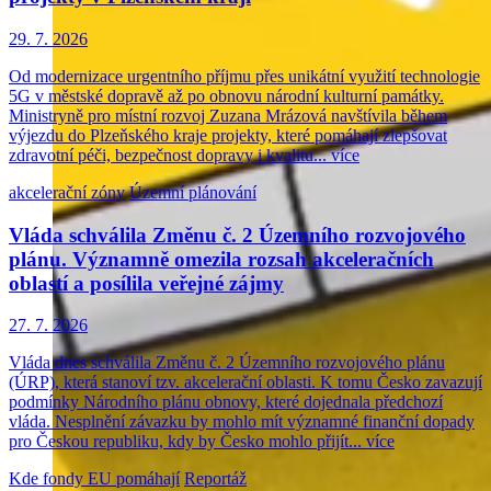
29. 7. 2026
Od modernizace urgentního příjmu přes unikátní využití technologie
5G v městské dopravě až po obnovu národní kulturní památky.
Ministryně pro místní rozvoj Zuzana Mrázová navštívila během
výjezdu do Plzeňského kraje projekty, které pomáhají zlepšovat
zdravotní péči, bezpečnost dopravy i kvalitu...
více
akcelerační zóny
Územní plánování
Vláda schválila Změnu č. 2 Územního rozvojového
plánu. Významně omezila rozsah akceleračních
oblastí a posílila veřejné zájmy
27. 7. 2026
Vláda dnes schválila Změnu č. 2 Územního rozvojového plánu
(ÚRP), která stanoví tzv. akcelerační oblasti. K tomu Česko zavazují
podmínky Národního plánu obnovy, které dojednala předchozí
vláda. Nesplnění závazku by mohlo mít významné finanční dopady
pro Českou republiku, kdy by Česko mohlo přijít...
více
Kde fondy EU pomáhají
Reportáž