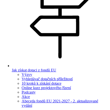
Jak získat dotaci z fondů EU
Výzvy
Vyhledávač dotačních příležitostí
10 kroků k získání dotace
Online kurz projektového řízení
Podcasty
Akce
Abeceda fondů EU 2021-2027 - 2. aktualizované
vydání