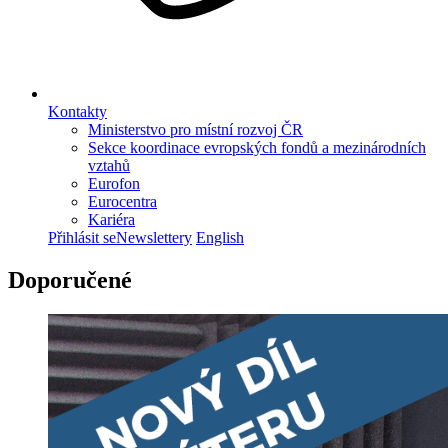
Kontakty
Ministerstvo pro místní rozvoj ČR
Sekce koordinace evropských fondů a mezinárodních
vztahů
Eurofon
Eurocentra
Kariéra
Přihlásit se
Newslettery
English
Doporučené