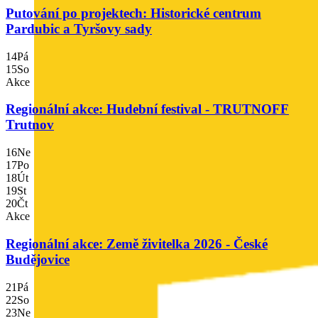
Putování po projektech: Historické centrum
Pardubic a Tyršovy sady
14
Pá
15
So
Akce
Regionální akce: Hudební festival - TRUTNOFF
Trutnov
16
Ne
17
Po
18
Út
19
St
20
Čt
Akce
Regionální akce: Země živitelka 2026 - České
Budějovice
21
Pá
22
So
23
Ne