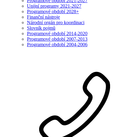
Programové období 2021-2027
Unijní programy 2021-2027
Programové období 2028+
Finanční nástroje
Národní orgán pro koordinaci
Slovník pojmů
Programové období 2014-2020
Programové období 2007-2013
Programové období 2004-2006