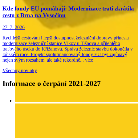
Kde fondy EU pomáhají: Modernizace trati zkrátila
cestu z Brna na Vysočinu
27. 7. 2026
Rychlejší cestování i lepší dostupnost železniční dopravy přinesla
modernizace železniční stanice Vlkov u Tišnova a přilehlého
traťového úseku do Křižanova. Správa železnic stavbu dokončila v
loňském roce. Projekt spolufinancovaný fondy EU byl zajímavý
nejen svým rozsahem, ale také rekordně...
více
Všechny novinky
Informace o čerpání 2021-2027