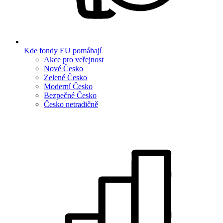
Kde fondy EU pomáhají
Akce pro veřejnost
Nové Česko
Zelené Česko
Moderní Česko
Bezpečné Česko
Česko netradičně