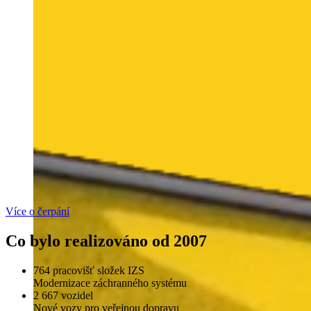
Více o čerpání
Co bylo realizováno od 2007
764 pracovišť složek IZS
Modernizace záchranného systému
2 667 vozidel
Nové vozy pro veřejnou dopravu