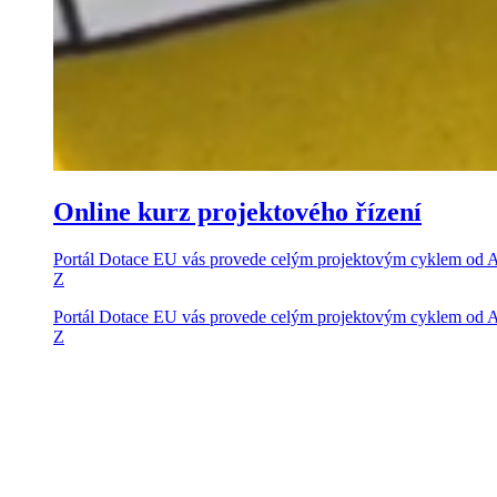
Online kurz projektového řízení
Portál Dotace EU vás provede celým projektovým cyklem od 
Z
Portál Dotace EU vás provede celým projektovým cyklem od 
Z