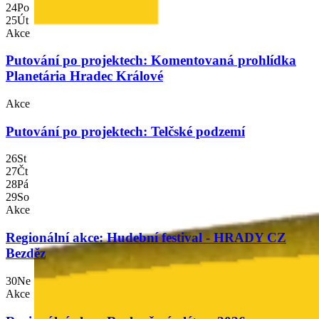
24
Po
25
Út
Akce
Putování po projektech: Komentovaná prohlídka
Planetária Hradec Králové
Akce
Putování po projektech: Telčské podzemí
Jak malá obec zvládne investice za 100
26
St
milionů?
27
Čt
28
Pá
29
So
Poslechněte si, jak Město Touškov řeší každodenní život pomo
Akce
fondů EU.
Regionální akce: Hudební festival - HRADY CZ
Poslechněte si, jak Město Touškov řeší každodenní život pomo
Bezděz
fondů EU.
30
Ne
Akce