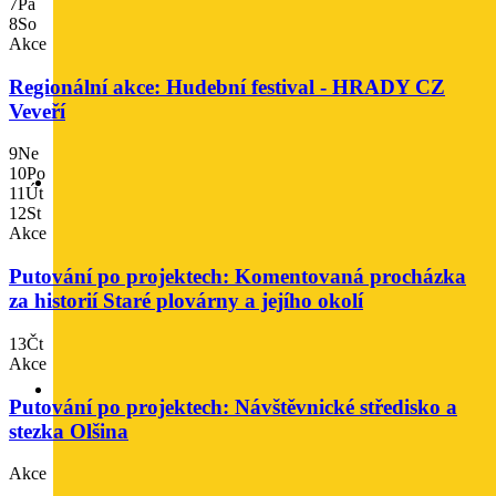
7
Pá
8
So
Akce
Regionální akce: Hudební festival - HRADY CZ
Veveří
9
Ne
10
Po
11
Út
12
St
Akce
Putování po projektech: Komentovaná procházka
za historií Staré plovárny a jejího okolí
13
Čt
Akce
Putování po projektech: Návštěvnické středisko a
stezka Olšina
Akce