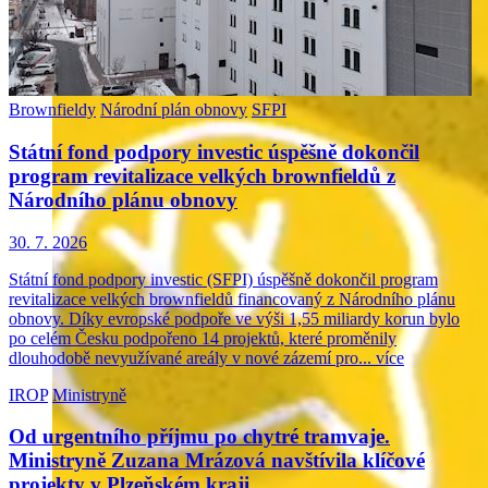
Brownfieldy
Národní plán obnovy
SFPI
Státní fond podpory investic úspěšně dokončil
program revitalizace velkých brownfieldů z
Národního plánu obnovy
30. 7. 2026
Státní fond podpory investic (SFPI) úspěšně dokončil program
revitalizace velkých brownfieldů financovaný z Národního plánu
obnovy. Díky evropské podpoře ve výši 1,55 miliardy korun bylo
po celém Česku podpořeno 14 projektů, které proměnily
dlouhodobě nevyužívané areály v nové zázemí pro...
více
IROP
Ministryně
Od urgentního příjmu po chytré tramvaje.
Ministryně Zuzana Mrázová navštívila klíčové
projekty v Plzeňském kraji