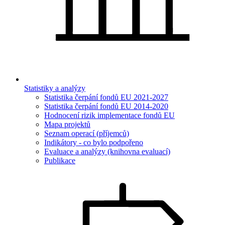
Statistiky a analýzy
Statistika čerpání fondů EU 2021-2027
Statistika čerpání fondů EU 2014-2020
Hodnocení rizik implementace fondů EU
Mapa projektů
Seznam operací (příjemců)
Indikátory - co bylo podpořeno
Evaluace a analýzy (knihovna evaluací)
Publikace