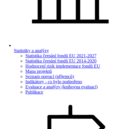
Statistiky a analýzy
Statistika čerpání fondů EU 2021-2027
Statistika čerpání fondů EU 2014-2020
Hodnocení rizik implementace fondů EU
Mapa projektů
Seznam operací (příjemců)
Indikátory - co bylo podpořeno
Evaluace a analýzy (knihovna evaluací)
Publikace