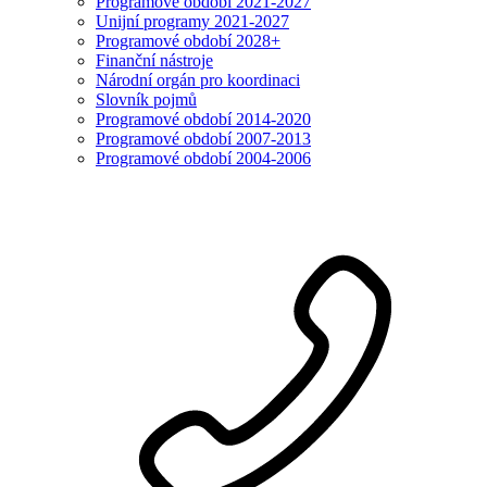
Programové období 2021-2027
Unijní programy 2021-2027
Programové období 2028+
Finanční nástroje
Národní orgán pro koordinaci
Slovník pojmů
Programové období 2014-2020
Programové období 2007-2013
Programové období 2004-2006