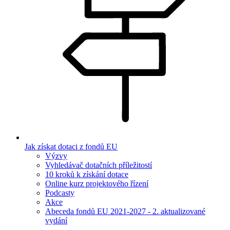
Jak získat dotaci z fondů EU
Výzvy
Vyhledávač dotačních příležitostí
10 kroků k získání dotace
Online kurz projektového řízení
Podcasty
Akce
Abeceda fondů EU 2021-2027 - 2. aktualizované
vydání