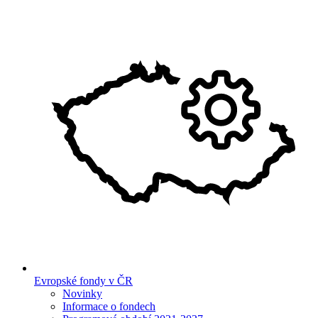
Evropské fondy v ČR
Novinky
Informace o fondech