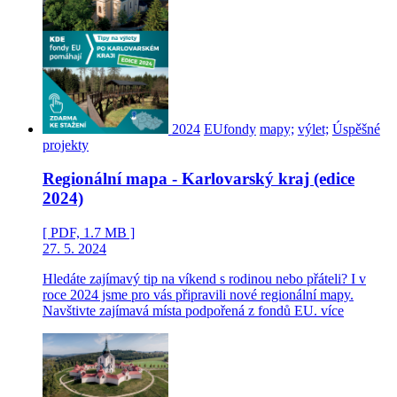
2024
EUfondy
mapy;
výlet;
Úspěšné
projekty
Regionální mapa - Karlovarský kraj (edice
2024)
[ PDF, 1.7 MB ]
27. 5. 2024
Hledáte zajímavý tip na víkend s rodinou nebo přáteli? I v
roce 2024 jsme pro vás připravili nové regionální mapy.
Navštivte zajímavá místa podpořená z fondů EU.
více