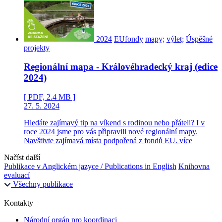
2024
EUfondy
mapy;
výlet;
Úspěšné
projekty
Regionální mapa - Královéhradecký kraj (edice
2024)
[ PDF, 2.4 MB ]
27. 5. 2024
Hledáte zajímavý tip na víkend s rodinou nebo přáteli? I v
roce 2024 jsme pro vás připravili nové regionální mapy.
Navštivte zajímavá místa podpořená z fondů EU.
více
Načíst další
Publikace v Anglickém jazyce / Publications in English
Knihovna
evaluací
Všechny publikace
Kontakty
Národní orgán pro koordinaci