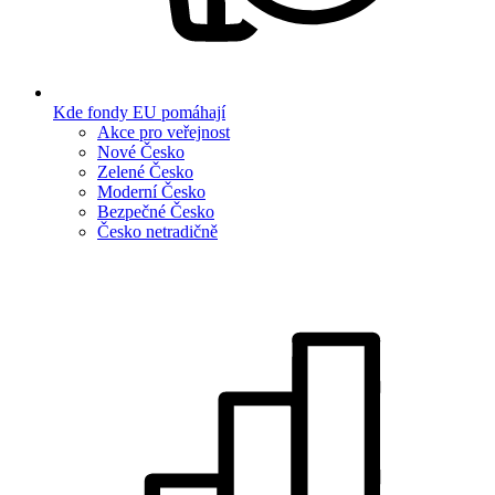
Kde fondy EU pomáhají
Akce pro veřejnost
Nové Česko
Zelené Česko
Moderní Česko
Bezpečné Česko
Česko netradičně