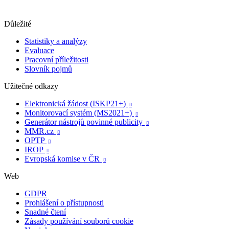
Důležité
Statistiky a analýzy
Evaluace
Pracovní příležitosti
Slovník pojmů
Užitečné odkazy
Elektronická žádost (ISKP21+)

Monitorovací systém (MS2021+)

Generátor nástrojů povinné publicity

MMR.cz

OPTP

IROP

Evropská komise v ČR

Web
GDPR
Prohlášení o přístupnosti
Snadné čtení
Zásady používání souborů cookie