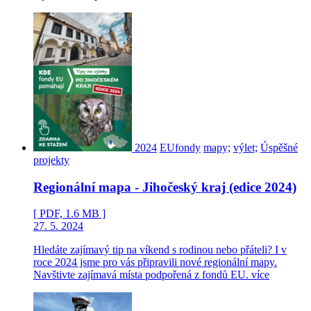
2024
EUfondy
mapy;
výlet;
Úspěšné
projekty
Regionální mapa - Jihočeský kraj (edice 2024)
[ PDF, 1.6 MB ]
27. 5. 2024
Hledáte zajímavý tip na víkend s rodinou nebo přáteli? I v
roce 2024 jsme pro vás připravili nové regionální mapy.
Navštivte zajímavá místa podpořená z fondů EU.
více