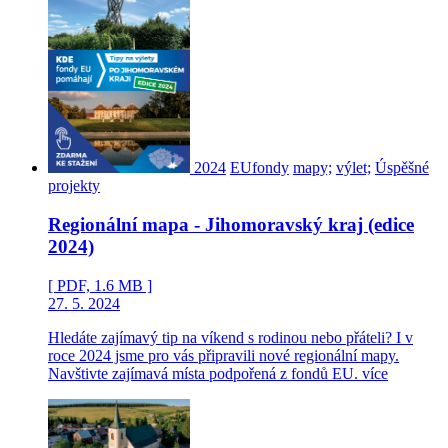
2024
EUfondy
mapy;
výlet;
Úspěšné
projekty
Regionální mapa - Jihomoravský kraj (edice
2024)
[ PDF, 1.6 MB ]
27. 5. 2024
Hledáte zajímavý tip na víkend s rodinou nebo přáteli? I v
roce 2024 jsme pro vás připravili nové regionální mapy.
Navštivte zajímavá místa podpořená z fondů EU.
více