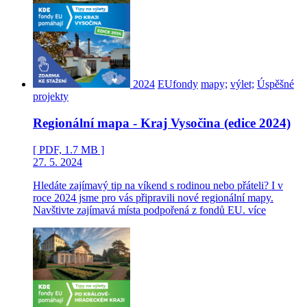
2024
EUfondy
mapy;
výlet;
Úspěšné
projekty
Regionální mapa - Kraj Vysočina (edice 2024)
[ PDF, 1.7 MB ]
27. 5. 2024
Hledáte zajímavý tip na víkend s rodinou nebo přáteli? I v
roce 2024 jsme pro vás připravili nové regionální mapy.
Navštivte zajímavá místa podpořená z fondů EU.
více