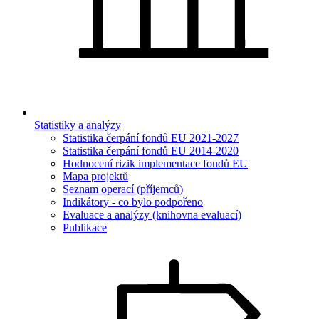
Statistiky a analýzy
Statistika čerpání fondů EU 2021-2027
Statistika čerpání fondů EU 2014-2020
Hodnocení rizik implementace fondů EU
Mapa projektů
Seznam operací (příjemců)
Indikátory - co bylo podpořeno
Evaluace a analýzy (knihovna evaluací)
Publikace