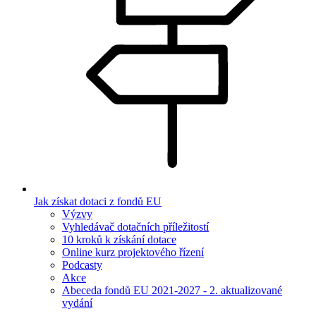
Jak získat dotaci z fondů EU
Výzvy
Vyhledávač dotačních příležitostí
10 kroků k získání dotace
Online kurz projektového řízení
Podcasty
Akce
Abeceda fondů EU 2021-2027 - 2. aktualizované
vydání