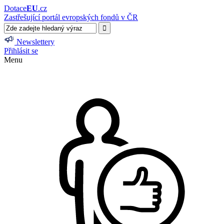
Dotace
EU
.cz
Zastřešující portál evropských fondů v ČR
Newslettery
Přihlásit se
Menu