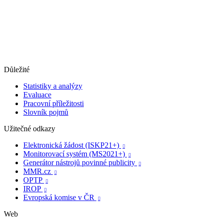
Důležité
Statistiky a analýzy
Evaluace
Pracovní příležitosti
Slovník pojmů
Užitečné odkazy
Elektronická žádost (ISKP21+)

Monitorovací systém (MS2021+)

Generátor nástrojů povinné publicity

MMR.cz

OPTP

IROP

Evropská komise v ČR

Web