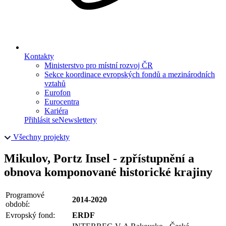
Kontakty
Ministerstvo pro místní rozvoj ČR
Sekce koordinace evropských fondů a mezinárodních
vztahů
Eurofon
Eurocentra
Kariéra
Přihlásit se
Newslettery
Všechny projekty
Mikulov, Portz Insel - zpřístupnění a
obnova komponované historické krajiny
Programové
2014-2020
období:
Evropský fond:
ERDF