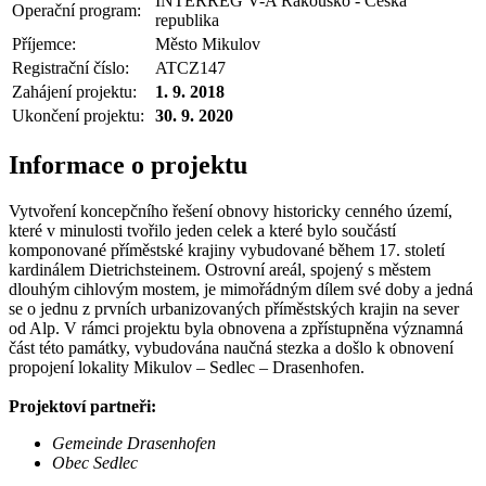
INTERREG V-A Rakousko - Česká
Operační program:
republika
Příjemce:
Město Mikulov
Registrační číslo:
ATCZ147
Zahájení projektu:
1. 9. 2018
Ukončení projektu:
30. 9. 2020
Informace o projektu
Vytvoření koncepčního řešení obnovy historicky cenného území,
které v minulosti tvořilo jeden celek a které bylo součástí
komponované příměstské krajiny vybudované během 17. století
kardinálem Dietrichsteinem. Ostrovní areál, spojený s městem
dlouhým cihlovým mostem, je mimořádným dílem své doby a jedná
se o jednu z prvních urbanizovaných příměstských krajin na sever
od Alp. V rámci projektu byla obnovena a zpřístupněna významná
část této památky, vybudována naučná stezka a došlo k obnovení
propojení lokality Mikulov – Sedlec – Drasenhofen.
Projektoví partneři:
Gemeinde Drasenhofen
Obec Sedlec