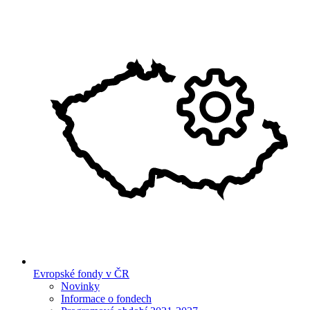
Evropské fondy v ČR
Novinky
Informace o fondech