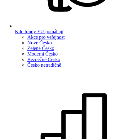
Kde fondy EU pomáhají
Akce pro veřejnost
Nové Česko
Zelené Česko
Moderní Česko
Bezpečné Česko
Česko netradičně