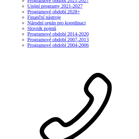
Programové období 2021-2027
Unijní programy 2021-2027
Programové období 2028+
Finanční nástroje
Národní orgán pro koordinaci
Slovník pojmů
Programové období 2014-2020
Programové období 2007-2013
Programové období 2004-2006