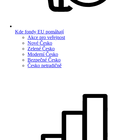
Kde fondy EU pomáhají
Akce pro veřejnost
Nové Česko
Zelené Česko
Moderní Česko
Bezpečné Česko
Česko netradičně