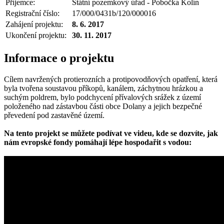
Příjemce:
Státní pozemkový úřad - Pobočka Kolín
Registrační číslo:
17/000/0431b/120/000016
Zahájení projektu:
8. 6. 2017
Ukončení projektu:
30. 11. 2017
Informace o projektu
Cílem navržených protierozních a protipovodňových opatření, která
byla tvořena soustavou příkopů, kanálem, záchytnou hrázkou a
suchým poldrem, bylo podchycení přívalových srážek z území
položeného nad zástavbou části obce Dolany a jejich bezpečné
převedení pod zastavěné území.
Na tento projekt se můžete podívat ve videu, kde se dozvíte, jak
nám evropské fondy pomáhají lépe hospodařit s vodou: