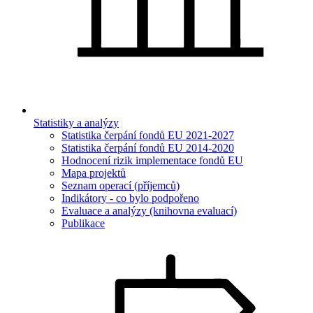
Statistiky a analýzy
Statistika čerpání fondů EU 2021-2027
Statistika čerpání fondů EU 2014-2020
Hodnocení rizik implementace fondů EU
Mapa projektů
Seznam operací (příjemců)
Indikátory - co bylo podpořeno
Evaluace a analýzy (knihovna evaluací)
Publikace