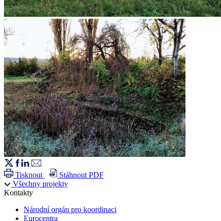
Tisknout
Stáhnout PDF
Všechny projekty
Kontakty
Národní orgán pro koordinaci
Eurocentra