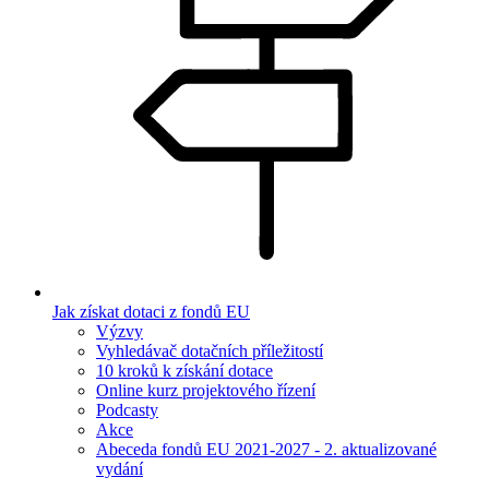
Jak získat dotaci z fondů EU
Výzvy
Vyhledávač dotačních příležitostí
10 kroků k získání dotace
Online kurz projektového řízení
Podcasty
Akce
Abeceda fondů EU 2021-2027 - 2. aktualizované
vydání