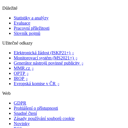
Důležité
Statistiky a analýzy
Evaluace
Pracovní příležitosti
Slovník pojmů
Užitečné odkazy
Elektronická žádost (ISKP21+)

Monitorovací systém (MS2021+)

Generátor nástrojů povinné publicity

MMR.cz

OPTP

IROP

Evropská komise v ČR

Web
GDPR
Prohlášení o přístupnosti
Snadné čtení
Zásady používání souborů cookie
Novinky