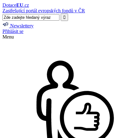
Dotace
EU
.cz
Zastřešující portál evropských fondů v ČR
Newslettery
Přihlásit se
Menu