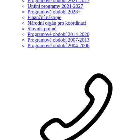
Programové období 2021-2027
Unijní programy 2021-2027
Programové období 2028+
Finanční nástroje
Národní orgán pro koordinaci
Slovník pojmů
Programové období 2014-2020
Programové období 2007-2013
Programové období 2004-2006