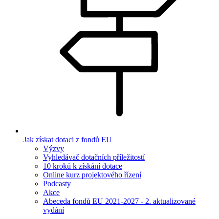
Jak získat dotaci z fondů EU
Výzvy
Vyhledávač dotačních příležitostí
10 kroků k získání dotace
Online kurz projektového řízení
Podcasty
Akce
Abeceda fondů EU 2021-2027 - 2. aktualizované
vydání