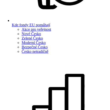
Kde fondy EU pomáhají
Akce pro veřejnost
Nové Česko
Zelené Česko
Moderní Česko
Bezpečné Česko
Česko netradičně