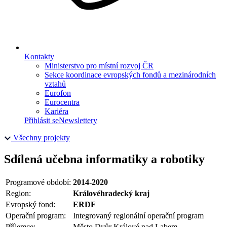
Kontakty
Ministerstvo pro místní rozvoj ČR
Sekce koordinace evropských fondů a mezinárodních
vztahů
Eurofon
Eurocentra
Kariéra
Přihlásit se
Newslettery
Všechny projekty
Sdílená učebna informatiky a robotiky
Programové období:
2014-2020
Region:
Královéhradecký kraj
Evropský fond:
ERDF
Operační program:
Integrovaný regionální operační program
Příjemce:
Město Dvůr Králové nad Labem