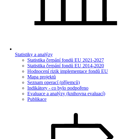
Statistiky a analýzy
Statistika čerpání fondů EU 2021-2027
Statistika čerpání fondů EU 2014-2020
Hodnocení rizik implementace fondů EU
Mapa projektů
Seznam operací (příjemců)
Indikátory - co bylo podpořeno
Evaluace a analýzy (knihovna evaluací)
Publikace