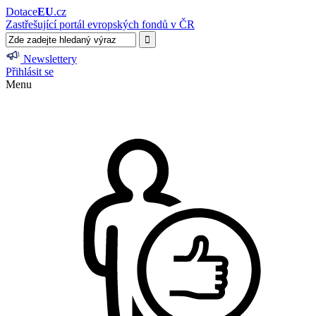
Dotace
EU
.cz
Zastřešující portál evropských fondů v ČR
Newslettery
Přihlásit se
Menu