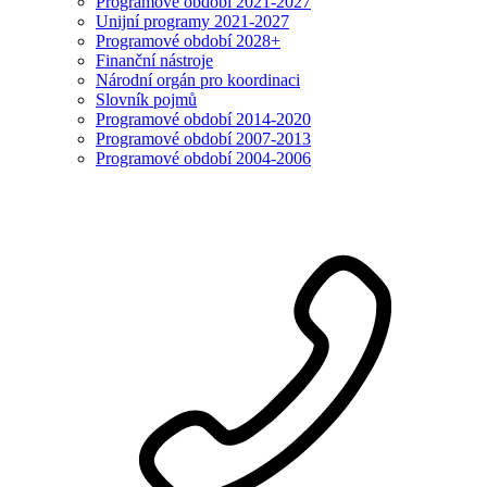
Programové období 2021-2027
Unijní programy 2021-2027
Programové období 2028+
Finanční nástroje
Národní orgán pro koordinaci
Slovník pojmů
Programové období 2014-2020
Programové období 2007-2013
Programové období 2004-2006