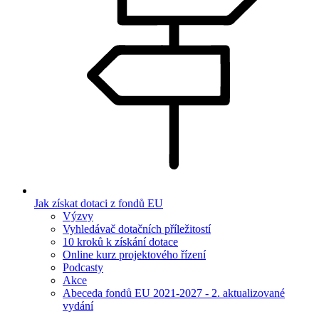
Jak získat dotaci z fondů EU
Výzvy
Vyhledávač dotačních příležitostí
10 kroků k získání dotace
Online kurz projektového řízení
Podcasty
Akce
Abeceda fondů EU 2021-2027 - 2. aktualizované
vydání