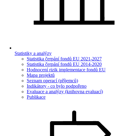
Statistiky a analýzy
Statistika čerpání fondů EU 2021-2027
Statistika čerpání fondů EU 2014-2020
Hodnocení rizik implementace fondů EU
Mapa projektů
Seznam operací (příjemců)
Indikátory - co bylo podpořeno
Evaluace a analýzy (knihovna evaluací)
Publikace