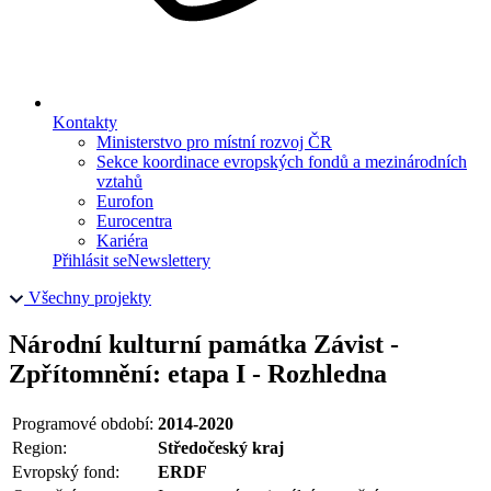
Kontakty
Ministerstvo pro místní rozvoj ČR
Sekce koordinace evropských fondů a mezinárodních
vztahů
Eurofon
Eurocentra
Kariéra
Přihlásit se
Newslettery
Všechny projekty
Národní kulturní památka Závist -
Zpřítomnění: etapa I - Rozhledna
Programové období:
2014-2020
Region:
Středočeský kraj
Evropský fond:
ERDF