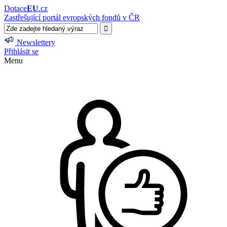
Dotace
EU
.cz
Zastřešující portál evropských fondů v ČR
Newslettery
Přihlásit se
Menu