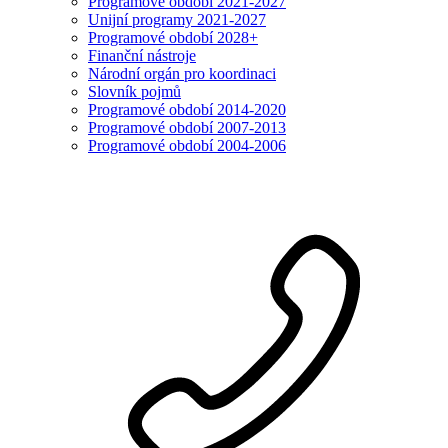
Programové období 2021-2027
Unijní programy 2021-2027
Programové období 2028+
Finanční nástroje
Národní orgán pro koordinaci
Slovník pojmů
Programové období 2014-2020
Programové období 2007-2013
Programové období 2004-2006