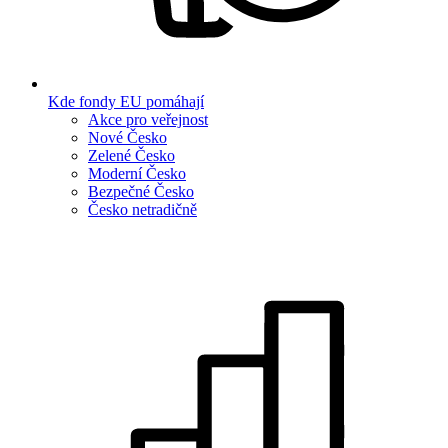
Kde fondy EU pomáhají
Akce pro veřejnost
Nové Česko
Zelené Česko
Moderní Česko
Bezpečné Česko
Česko netradičně