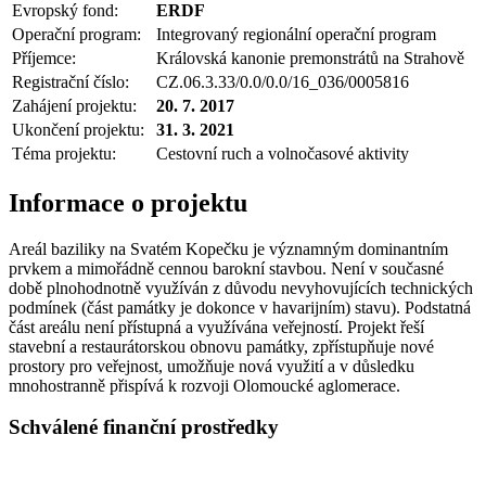
Evropský fond:
ERDF
Operační program:
Integrovaný regionální operační program
Příjemce:
Královská kanonie premonstrátů na Strahově
Registrační číslo:
CZ.06.3.33/0.0/0.0/16_036/0005816
Zahájení projektu:
20. 7. 2017
Ukončení projektu:
31. 3. 2021
Téma projektu:
Cestovní ruch a volnočasové aktivity
Informace o projektu
Areál baziliky na Svatém Kopečku je významným dominantním
prvkem a mimořádně cennou barokní stavbou. Není v současné
době plnohodnotně využíván z důvodu nevyhovujících technických
podmínek (část památky je dokonce v havarijním) stavu). Podstatná
část areálu není přístupná a využívána veřejností. Projekt řeší
stavební a restaurátorskou obnovu památky, zpřístupňuje nové
prostory pro veřejnost, umožňuje nová využití a v důsledku
mnohostranně přispívá k rozvoji Olomoucké aglomerace.
Schválené finanční prostředky