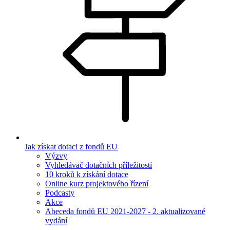
Jak získat dotaci z fondů EU
Výzvy
Vyhledávač dotačních příležitostí
10 kroků k získání dotace
Online kurz projektového řízení
Podcasty
Akce
Abeceda fondů EU 2021-2027 - 2. aktualizované
vydání