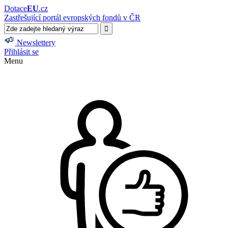
Dotace
EU
.cz
Zastřešující portál evropských fondů v ČR
Newslettery
Přihlásit se
Menu