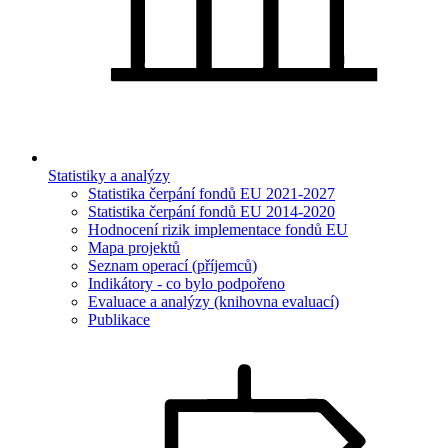
Statistiky a analýzy
Statistika čerpání fondů EU 2021-2027
Statistika čerpání fondů EU 2014-2020
Hodnocení rizik implementace fondů EU
Mapa projektů
Seznam operací (příjemců)
Indikátory - co bylo podpořeno
Evaluace a analýzy (knihovna evaluací)
Publikace