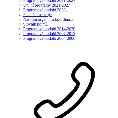
Programové období 2021-2027
Unijní programy 2021-2027
Programové období 2028+
Finanční nástroje
Národní orgán pro koordinaci
Slovník pojmů
Programové období 2014-2020
Programové období 2007-2013
Programové období 2004-2006