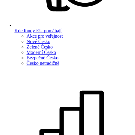
Kde fondy EU pomáhají
Akce pro veřejnost
Nové Česko
Zelené Česko
Moderní Česko
Bezpečné Česko
Česko netradičně