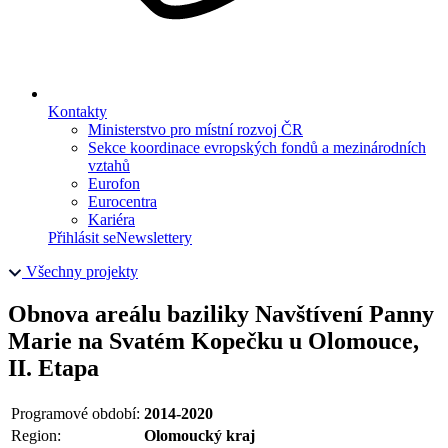
Kontakty
Ministerstvo pro místní rozvoj ČR
Sekce koordinace evropských fondů a mezinárodních
vztahů
Eurofon
Eurocentra
Kariéra
Přihlásit se
Newslettery
Všechny projekty
Obnova areálu baziliky Navštívení Panny
Marie na Svatém Kopečku u Olomouce,
II. Etapa
Programové období:
2014-2020
Region:
Olomoucký kraj