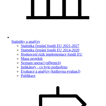
Statistiky a analýzy
Statistika čerpání fondů EU 2021-2027
Statistika čerpání fondů EU 2014-2020
Hodnocení rizik implementace fondů EU
Mapa projektů
Seznam operací (příjemců)
Indikátory - co bylo podpořeno
Evaluace a analýzy (knihovna evaluací)
Publikace