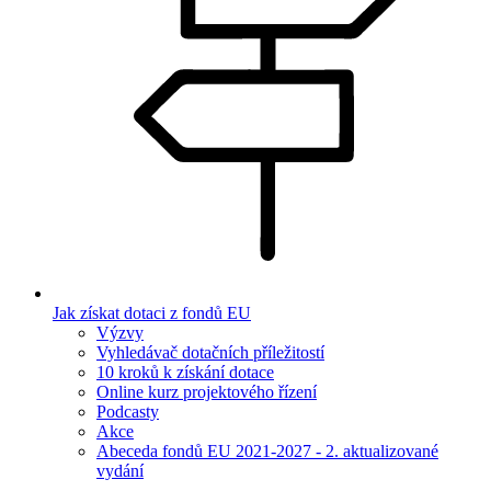
Jak získat dotaci z fondů EU
Výzvy
Vyhledávač dotačních příležitostí
10 kroků k získání dotace
Online kurz projektového řízení
Podcasty
Akce
Abeceda fondů EU 2021-2027 - 2. aktualizované
vydání