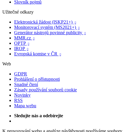
Slovník pojmů
Užitečné odkazy
Elektronická žádost (ISKP21+)

Monitorovací systém (MS2021+)

Generátor nástrojů povinné publicity

MMR.cz

OPTP

IROP

Evropská komise v ČR

Web
GDPR
Prohlášení o přístupnosti
Snadné čtení
Zásady používání souborů cookie
Novinky
RSS
Mapa webu
Sledujte nás a odebírejte
K provozování webu a analýze návštěvnosti používáme soubory