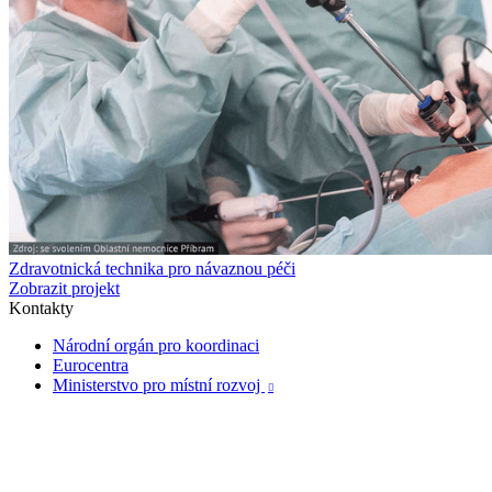
Zdravotnická technika pro návaznou péči
Zobrazit projekt
Kontakty
Národní orgán pro koordinaci
Eurocentra
Ministerstvo pro místní rozvoj
