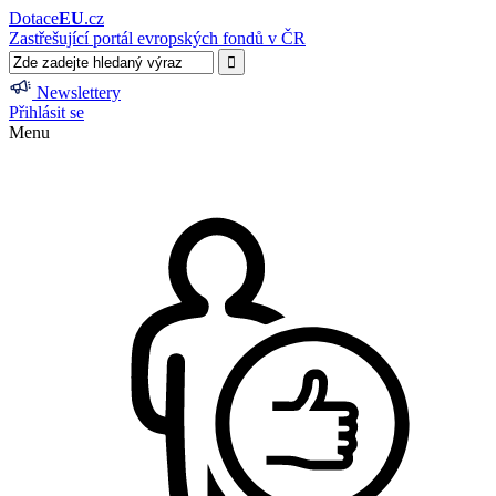
Dotace
EU
.cz
Zastřešující portál evropských fondů v ČR
Newslettery
Přihlásit se
Menu