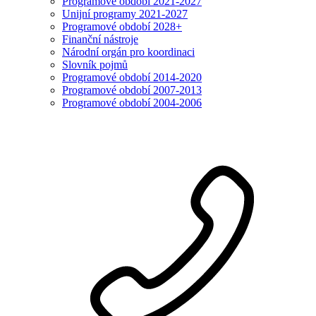
Programové období 2021-2027
Unijní programy 2021-2027
Programové období 2028+
Finanční nástroje
Národní orgán pro koordinaci
Slovník pojmů
Programové období 2014-2020
Programové období 2007-2013
Programové období 2004-2006