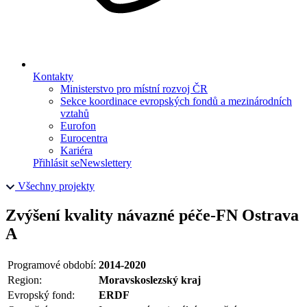
Kontakty
Ministerstvo pro místní rozvoj ČR
Sekce koordinace evropských fondů a mezinárodních
vztahů
Eurofon
Eurocentra
Kariéra
Přihlásit se
Newslettery
Všechny projekty
Zvýšení kvality návazné péče-FN Ostrava
A
Programové období:
2014-2020
Region:
Moravskoslezský kraj
Evropský fond:
ERDF