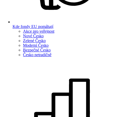
Kde fondy EU pomáhají
Akce pro veřejnost
Nové Česko
Zelené Česko
Moderní Česko
Bezpečné Česko
Česko netradičně