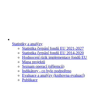
Statistiky a analýzy
Statistika čerpání fondů EU 2021-2027
Statistika čerpání fondů EU 2014-2020
Hodnocení rizik implementace fondů EU
Mapa projektů
Seznam operací (příjemců)
Indikátory - co bylo podpořeno
Evaluace a analýzy (knihovna evaluací)
Publikace