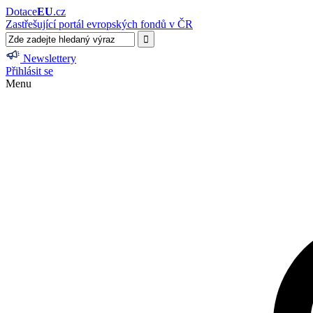
Dotace
EU
.cz
Zastřešující portál evropských fondů v ČR
Newslettery
Přihlásit se
Menu