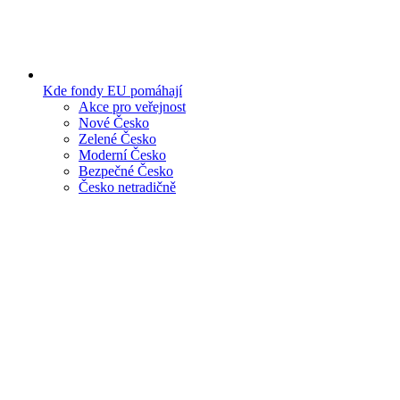
Kde fondy EU pomáhají
Akce pro veřejnost
Nové Česko
Zelené Česko
Moderní Česko
Bezpečné Česko
Česko netradičně