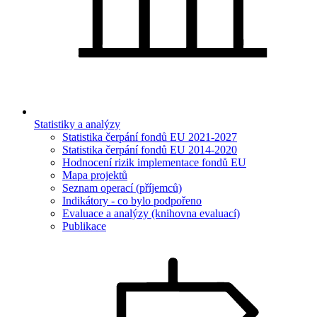
Statistiky a analýzy
Statistika čerpání fondů EU 2021-2027
Statistika čerpání fondů EU 2014-2020
Hodnocení rizik implementace fondů EU
Mapa projektů
Seznam operací (příjemců)
Indikátory - co bylo podpořeno
Evaluace a analýzy (knihovna evaluací)
Publikace