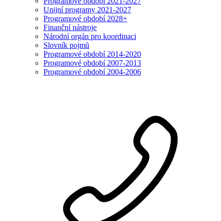
Programové období 2021-2027
Unijní programy 2021-2027
Programové období 2028+
Finanční nástroje
Národní orgán pro koordinaci
Slovník pojmů
Programové období 2014-2020
Programové období 2007-2013
Programové období 2004-2006