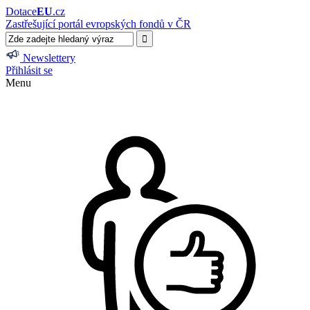
Dotace
EU
.cz
Zastřešující portál evropských fondů v ČR
Newslettery
Přihlásit se
Menu