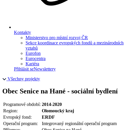
Kontakty
Ministerstvo pro místní rozvoj ČR
Sekce koordinace evropských fondů a mezinárodních
vztahů
Eurofon
Eurocentra
Kariéra
Přihlásit se
Newslettery
Všechny projekty
Obec Senice na Hané - sociální bydlení
Programové období:
2014-2020
Region:
Olomoucký kraj
Evropský fond:
ERDF
Operační program:
Integrovaný regionální operační program
Příjemce:
Obec Senice na Hané