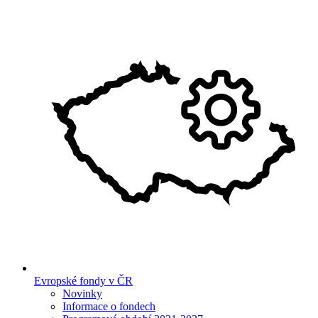
Evropské fondy v ČR
Novinky
Informace o fondech