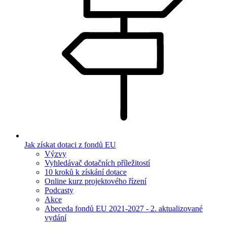
Jak získat dotaci z fondů EU
Výzvy
Vyhledávač dotačních příležitostí
10 kroků k získání dotace
Online kurz projektového řízení
Podcasty
Akce
Abeceda fondů EU 2021-2027 - 2. aktualizované
vydání