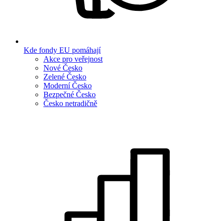
Kde fondy EU pomáhají
Akce pro veřejnost
Nové Česko
Zelené Česko
Moderní Česko
Bezpečné Česko
Česko netradičně