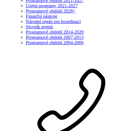
Programové období 2021-2027
Unijní programy 2021-2027
Programové období 2028+
Finanční nástroje
Národní orgán pro koordinaci
Slovník pojmů
Programové období 2014-2020
Programové období 2007-2013
Programové období 2004-2006