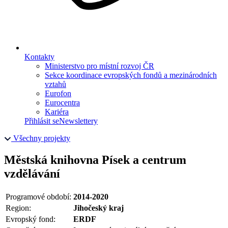
Kontakty
Ministerstvo pro místní rozvoj ČR
Sekce koordinace evropských fondů a mezinárodních
vztahů
Eurofon
Eurocentra
Kariéra
Přihlásit se
Newslettery
Všechny projekty
Městská knihovna Písek a centrum
vzdělávání
Programové období:
2014-2020
Region:
Jihočeský kraj
Evropský fond:
ERDF