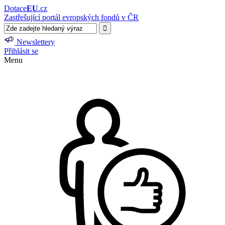
Dotace
EU
.cz
Zastřešující portál evropských fondů v ČR
Newslettery
Přihlásit se
Menu