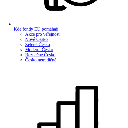
Kde fondy EU pomáhají
Akce pro veřejnost
Nové Česko
Zelené Česko
Moderní Česko
Bezpečné Česko
Česko netradičně