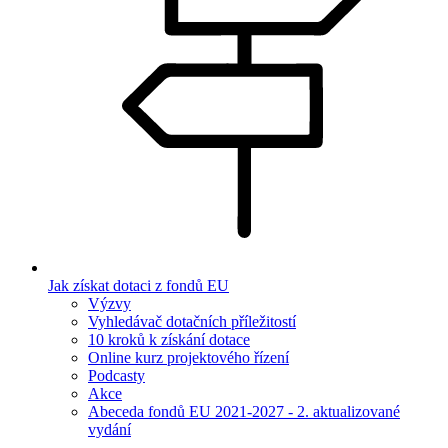
Jak získat dotaci z fondů EU
Výzvy
Vyhledávač dotačních příležitostí
10 kroků k získání dotace
Online kurz projektového řízení
Podcasty
Akce
Abeceda fondů EU 2021-2027 - 2. aktualizované
vydání