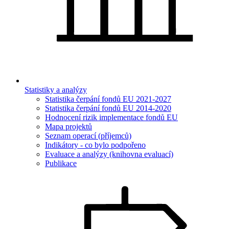
Statistiky a analýzy
Statistika čerpání fondů EU 2021-2027
Statistika čerpání fondů EU 2014-2020
Hodnocení rizik implementace fondů EU
Mapa projektů
Seznam operací (příjemců)
Indikátory - co bylo podpořeno
Evaluace a analýzy (knihovna evaluací)
Publikace